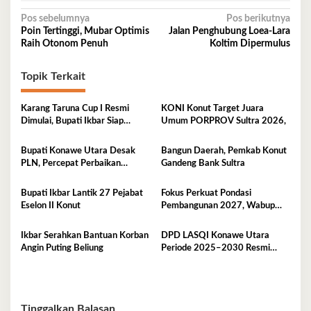
Navigasi
Pos sebelumnya
Pos berikutnya
Poin Tertinggi, Mubar Optimis
Jalan Penghubung Loea-Lara
pos
Raih Otonom Penuh
Koltim Dipermulus
Topik Terkait
Karang Taruna Cup I Resmi
KONI Konut Target Juara
Dimulai, Bupati Ikbar Siap
Umum PORPROV Sultra 2026,
Bonus Rp50 Juta untuk Juara
Porprov
Bupati Konawe Utara Desak
Bangun Daerah, Pemkab Konut
PLN, Percepat Perbaikan
Gandeng Bank Sultra
Tegangan Listrik
Bupati Ikbar Lantik 27 Pejabat
Fokus Perkuat Pondasi
Eselon II Konut
Pembangunan 2027, Wabup
Abuhaera Tekankan Prioritas
Anggaran
Ikbar Serahkan Bantuan Korban
DPD LASQI Konawe Utara
Angin Puting Beliung
Periode 2025–2030 Resmi
Dilantik
Tinggalkan Balasan