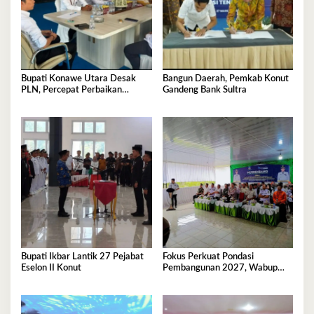
Bupati Konawe Utara Desak
Bangun Daerah, Pemkab Konut
PLN, Percepat Perbaikan
Gandeng Bank Sultra
Tegangan Listrik
Bupati Ikbar Lantik 27 Pejabat
Fokus Perkuat Pondasi
Eselon II Konut
Pembangunan 2027, Wabup
Abuhaera Tekankan Prioritas
Anggaran