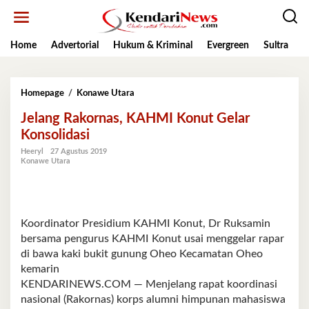
Lewati
ke
konten
Home
Advertorial
Hukum & Kriminal
Evergreen
Sultra
K
Jelang
Homepage
/
Konawe Utara
Rakornas,
Jelang Rakornas, KAHMI Konut Gelar
KAHMI
Konut
Konsolidasi
Gelar
Heeryl
27 Agustus 2019
Konsolidasi
Konawe Utara
Koordinator Presidium KAHMI Konut, Dr Ruksamin
bersama pengurus KAHMI Konut usai menggelar rapar
di bawa kaki bukit gunung Oheo Kecamatan Oheo
kemarin
KENDARINEWS.COM — Menjelang rapat koordinasi
nasional (Rakornas) korps alumni himpunan mahasiswa