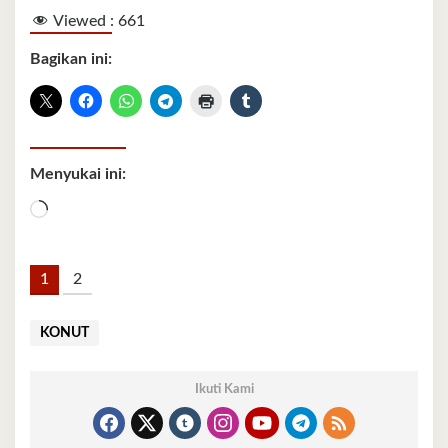
Viewed :
661
Bagikan ini:
Menyukai ini:
Memuat...
1
2
KONUT
Ikuti Kami