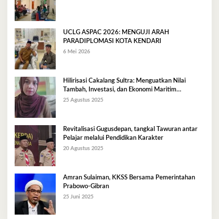
UCLG ASPAC 2026: MENGUJI ARAH
PARADIPLOMASI KOTA KENDARI
6 Mei 2026
Hilirisasi Cakalang Sultra: Menguatkan Nilai
Tambah, Investasi, dan Ekonomi Maritim
Berkelanjutan
25 Agustus 2025
Revitalisasi Gugusdepan, tangkal Tawuran antar
Pelajar melalui Pendidikan Karakter
20 Agustus 2025
Amran Sulaiman, KKSS Bersama Pemerintahan
Prabowo-Gibran
25 Juni 2025