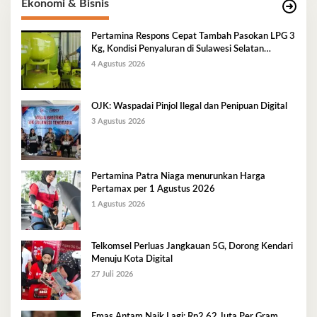
Ekonomi & Bisnis
Pertamina Respons Cepat Tambah Pasokan LPG 3
Kg, Kondisi Penyaluran di Sulawesi Selatan
Berlangsung Kondusif
4 Agustus 2026
OJK: Waspadai Pinjol Ilegal dan Penipuan Digital
3 Agustus 2026
Pertamina Patra Niaga menurunkan Harga
Pertamax per 1 Agustus 2026
1 Agustus 2026
Telkomsel Perluas Jangkauan 5G, Dorong Kendari
Menuju Kota Digital
27 Juli 2026
Emas Antam Naik Lagi: Rp2,62 Juta Per Gram