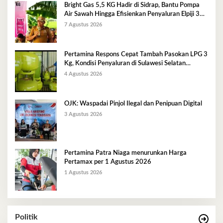
Bright Gas 5,5 KG Hadir di Sidrap, Bantu Pompa
Air Sawah Hingga Efisienkan Penyaluran Elpiji 3
Kg
7 Agustus 2026
Pertamina Respons Cepat Tambah Pasokan LPG 3
Kg, Kondisi Penyaluran di Sulawesi Selatan
Berlangsung Kondusif
4 Agustus 2026
OJK: Waspadai Pinjol Ilegal dan Penipuan Digital
3 Agustus 2026
Pertamina Patra Niaga menurunkan Harga
Pertamax per 1 Agustus 2026
1 Agustus 2026
Politik