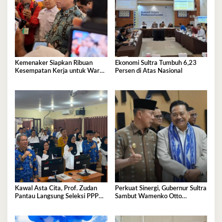
Kemenaker Siapkan Ribuan
Ekonomi Sultra Tumbuh 6,23
Kesempatan Kerja untuk Warga
Persen di Atas Nasional
Sultra
Kawal Asta Cita, Prof. Zudan
Perkuat Sinergi, Gubernur Sultra
Pantau Langsung Seleksi PPPK
Sambut Wamenko Otto
Kemensos di BKN Kendari
Hasibuan