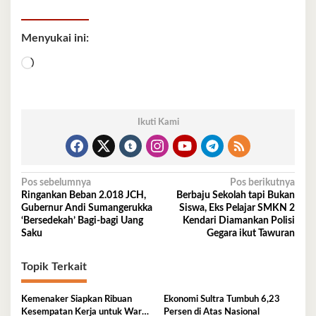
Menyukai ini:
Memuat...
Ikuti Kami
Navigasi
Pos sebelumnya
Pos berikutnya
Ringankan Beban 2.018 JCH,
Berbaju Sekolah tapi Bukan
pos
Gubernur Andi Sumangerukka
Siswa, Eks Pelajar SMKN 2
‘Bersedekah’ Bagi-bagi Uang
Kendari Diamankan Polisi
Saku
Gegara ikut Tawuran
Topik Terkait
Kemenaker Siapkan Ribuan
Ekonomi Sultra Tumbuh 6,23
Kesempatan Kerja untuk Warga
Persen di Atas Nasional