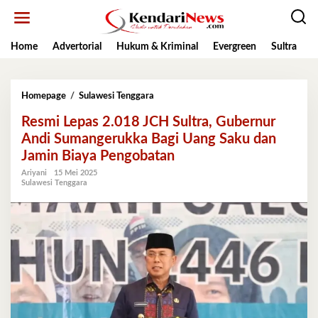
Lewati
ke
konten
Home
Advertorial
Hukum & Kriminal
Evergreen
Sultra
K
Resmi
Homepage
/
Sulawesi Tenggara
Lepas
Resmi Lepas 2.018 JCH Sultra, Gubernur
2.018
JCH
Andi Sumangerukka Bagi Uang Saku dan
Sultra,
Jamin Biaya Pengobatan
Gubernur
Andi
Ariyani
15 Mei 2025
Sulawesi Tenggara
Sumangerukka
Bagi
Uang
Saku
dan
Jamin
Biaya
Pengobatan