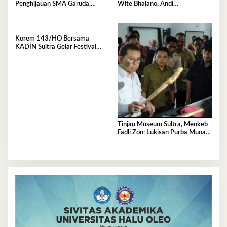
Penghijauan SMA Garuda,
Wite Bhalano, Andi
Serahkan 450 Bibit Tanaman
Sumangerukka Janji Jaga
Bunga
Warisan Budaya dan Persatuan
Bumi Anoa
Korem 143/HO Bersama
KADIN Sultra Gelar Festival
Rakyat 2026, 300 UMKM
Ramaikan Nobar Semifinal Piala
Dunia
Tinjau Museum Sultra, Menkeb
Fadli Zon: Lukisan Purba Muna
Resmi Jadi Tertua di Dunia