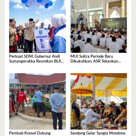
Perkuat SDM, Gubernur Andi
MUI Sultra Periode Baru
Sumangerukka Resmikan BLK
Dikukuhkan, ASR Tekankan
Buteng
Jaga Kemurnian Masjid dan
Perkuat Persatuan
Pemkab Konsel Dukung
Sandang Gelar Sangia Mondono