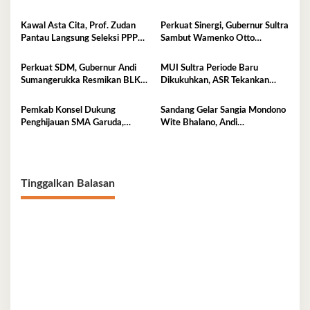
Sultra
Kawal Asta Cita, Prof. Zudan
Perkuat Sinergi, Gubernur Sultra
Pantau Langsung Seleksi PPPK
Sambut Wamenko Otto
Kemensos di BKN Kendari
Hasibuan
Perkuat SDM, Gubernur Andi
MUI Sultra Periode Baru
Sumangerukka Resmikan BLK
Dikukuhkan, ASR Tekankan
Buteng
Jaga Kemurnian Masjid dan
Perkuat Persatuan
Pemkab Konsel Dukung
Sandang Gelar Sangia Mondono
Penghijauan SMA Garuda,
Wite Bhalano, Andi
Serahkan 450 Bibit Tanaman
Sumangerukka Janji Jaga
Bunga
Warisan Budaya dan Persatuan
Bumi Anoa
Tinggalkan Balasan