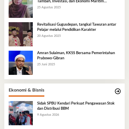
Tambah, Investasi, dan Ekonomi Maritim
Berkelanjutan
25 Agustus 2025
Revitalisasi Gugusdepan, tangkal Tawuran antar
Pelajar melalui Pendidikan Karakter
20 Agustus 2025
Amran Sulaiman, KKSS Bersama Pemerintahan
Prabowo-Gibran
25 Juni 2025
Ekonomi & Bisnis
Sidak SPBU Kendari Perkuat Pengawasan Stok
dan Distribusi BBM
9 Agustus 2026