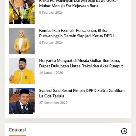
Rhika Purwaningsih Darwin Siap Bawa Golkar
Mubar Menuju Era Kejayaan Baru
8 Februari 2026
Kembalikan Formulir Pencalonan, Rhika
Purwaningsih Darwin Siap jadi Ketua DPD II
Golkar Mubar
6 Februari 2026
Heryanto Menguat di Musda Golkar Bombana,
Dapat Dukungan Lintas Fraksi dan Akar Rumput
14 Januari 2026
Syahrul Said Resmi Pimpin DPRD Sultra Gantikan
La Ode Tariala
27 November 2025
Edukasi