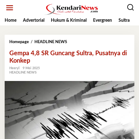
Lewati
ke
konten
Home
Advertorial
Hukum & Kriminal
Evergreen
Sultra
K
Gempa
Homepage
/
HEADLINE NEWS
4,8
Gempa 4,8 SR Guncang Sultra, Pusatnya di
SR
Guncang
Konkep
Sultra,
Heeryl
9 Mei 2025
Pusatnya
HEADLINE NEWS
di
Konkep