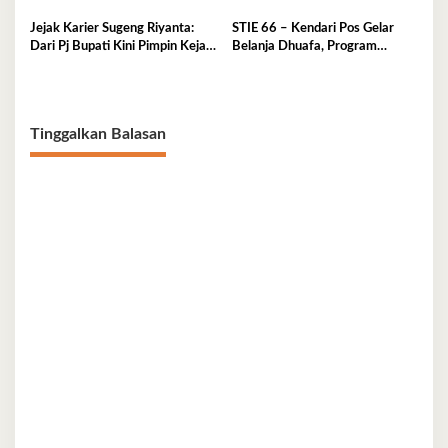
Peran Ganda di Pemprov Sultra
D3-S1 Wajib Tahu Ini
Jejak Karier Sugeng Riyanta:
STIE 66 – Kendari Pos Gelar
Dari Pj Bupati Kini Pimpin Kejati
Belanja Dhuafa, Program
Sultra
Berbagi di Bulan Ramadan
Tinggalkan Balasan