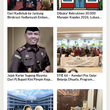
Dari Kadishub ke Jantung
Dibuka! Rekrutmen 30.000
Birokrasi: Fadlansyah Emban
Manajer Kopdes 2026, Lulusan
Peran Ganda di Pemprov Sultra
D3-S1 Wajib Tahu Ini
Jejak Karier Sugeng Riyanta:
STIE 66 – Kendari Pos Gelar
Dari Pj Bupati Kini Pimpin Kejati
Belanja Dhuafa, Program
Sultra
Berbagi di Bulan Ramadan