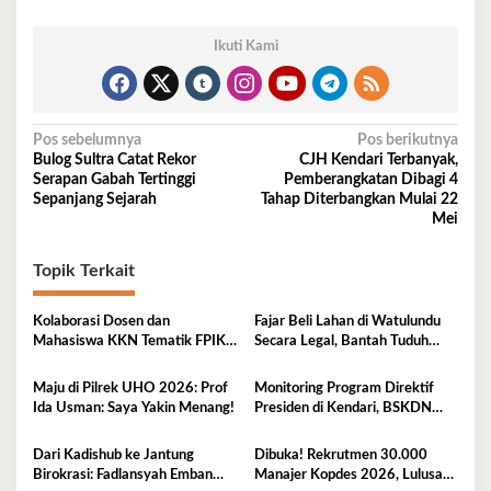
Ikuti Kami
Navigasi
Pos sebelumnya
Pos berikutnya
Bulog Sultra Catat Rekor
CJH Kendari Terbanyak,
pos
Serapan Gabah Tertinggi
Pemberangkatan Dibagi 4
Sepanjang Sejarah
Tahap Diterbangkan Mulai 22
Mei
Topik Terkait
Kolaborasi Dosen dan
Fajar Beli Lahan di Watulundu
Mahasiswa KKN Tematik FPIK
Secara Legal, Bantah Tuduh
UHO Hadirkan Edukasi
Serobot Lahan
Lingkungan Pesisir bagi Anak-
Maju di Pilrek UHO 2026: Prof
Monitoring Program Direktif
anak di Kelurahan Lapulu
Ida Usman: Saya Yakin Menang!
Presiden di Kendari, BSKDN
Kemendagri Perkuat
Sinkronisasi Pusat dan Daerah
Dari Kadishub ke Jantung
Dibuka! Rekrutmen 30.000
Birokrasi: Fadlansyah Emban
Manajer Kopdes 2026, Lulusan