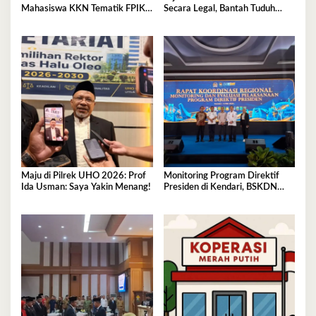
Mahasiswa KKN Tematik FPIK
Secara Legal, Bantah Tuduh
UHO Hadirkan Edukasi
Serobot Lahan
Lingkungan Pesisir bagi Anak-
anak di Kelurahan Lapulu
Maju di Pilrek UHO 2026: Prof
Monitoring Program Direktif
Ida Usman: Saya Yakin Menang!
Presiden di Kendari, BSKDN
Kemendagri Perkuat
Sinkronisasi Pusat dan Daerah