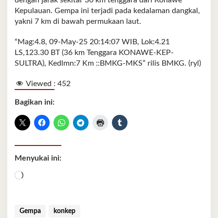
dengan jarak sekitar 36 km tenggara dari Konawe
Kepulauan. Gempa ini terjadi pada kedalaman dangkal,
yakni 7 km di bawah permukaan laut.
“Mag:4.8, 09-May-25 20:14:07 WIB, Lok:4.21
LS,123.30 BT (36 km Tenggara KONAWE-KEP-
SULTRA), Kedlmn:7 Km ::BMKG-MKS” rilis BMKG. (ryl)
Viewed :
452
Bagikan ini:
Menyukai ini:
Memuat...
Gempa
konkep