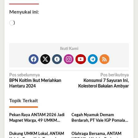
Menyukai ini:
Memuat...
Ikuti Kami
Navigasi
Pos sebelumnya
Pos berikutnya
BPN Koltim Ikut Meriahkan
Konsumsi 7 Sayuran Ini,
pos
Hantaru 2024
Kolesterol Bakalan Ambyar
Topik Terkait
Pekan Raya ANTAM 2026 Jadi
Cegah Nyamuk Demam
Magnet Warga, 49 UMKM
Berdarah, PT Vale IGP Pomalaa
Promosikan Produk Unggulan di
Gencarkan Edukasi PHBS di
Pomalaa
Desa Tambea
Dukung UMKM Lokal, ANTAM
Olahraga Bersama, ANTAM