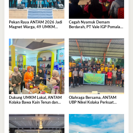
Pekan Raya ANTAM 2026 Jadi
Cegah Nyamuk Demam
Magnet Warga, 49 UMKM
Berdarah, PT Vale IGP Pomalaa
Promosikan Produk Unggulan di
Gencarkan Edukasi PHBS di
Pomalaa
Desa Tambea
Dukung UMKM Lokal, ANTAM
Olahraga Bersama, ANTAM
Kolaka Bawa Kain Tenun dan
UBP Nikel Kolaka Perkuat
Kerajinan Rajut ke Pameran
Sinergi dengan TNI dan Polri
Dekranas Makassar