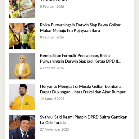
11 Kursi DPRD
8 Februari 2026
Rhika Purwaningsih Darwin Siap Bawa Golkar
Mubar Menuju Era Kejayaan Baru
8 Februari 2026
Kembalikan Formulir Pencalonan, Rhika
Purwaningsih Darwin Siap jadi Ketua DPD II
Golkar Mubar
6 Februari 2026
Heryanto Menguat di Musda Golkar Bombana,
Dapat Dukungan Lintas Fraksi dan Akar Rumput
14 Januari 2026
Syahrul Said Resmi Pimpin DPRD Sultra Gantikan
La Ode Tariala
27 November 2025