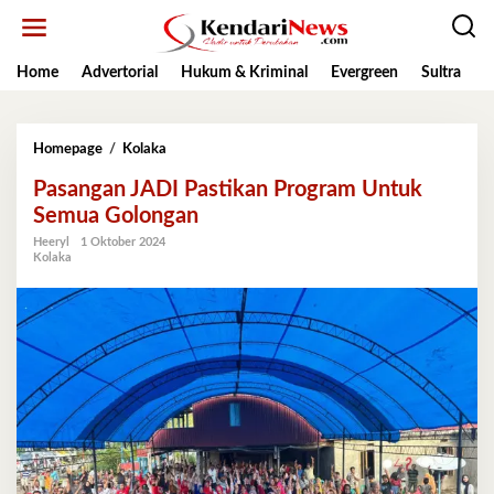
Lewati
ke
konten
Home
Advertorial
Hukum & Kriminal
Evergreen
Sultra
K
Pasangan
Homepage
/
Kolaka
JADI
Pasangan JADI Pastikan Program Untuk
Pastikan
Program
Semua Golongan
Untuk
Heeryl
1 Oktober 2024
Semua
Kolaka
Golongan