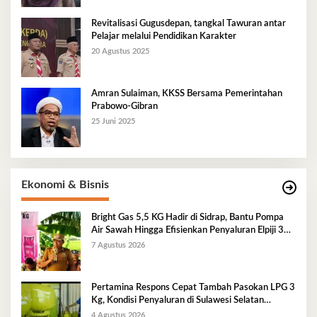
Revitalisasi Gugusdepan, tangkal Tawuran antar
Pelajar melalui Pendidikan Karakter
20 Agustus 2025
Amran Sulaiman, KKSS Bersama Pemerintahan
Prabowo-Gibran
25 Juni 2025
Ekonomi & Bisnis
Bright Gas 5,5 KG Hadir di Sidrap, Bantu Pompa
Air Sawah Hingga Efisienkan Penyaluran Elpiji 3
Kg
7 Agustus 2026
Pertamina Respons Cepat Tambah Pasokan LPG 3
Kg, Kondisi Penyaluran di Sulawesi Selatan
Berlangsung Kondusif
4 Agustus 2026