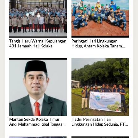
Tangis Haru Warnai Kepulangan
Peringati Hari Lingkungan
431 Jamaah Haji Kolaka
Hidup, Antam Kolaka Tanam
Ribuan Pohon Perkuat Program
Reklamasi
Mantan Sekda Kolaka Timur
Hadiri Peringatan Hari
Andi Muhammad Iqbal Tonggasa
Lingkungan Hidup Sedunia, PT
Meninggal Dunia
Antam UBP Nikel Kolaka
Tegaskan Komitmen Jaga Bumi