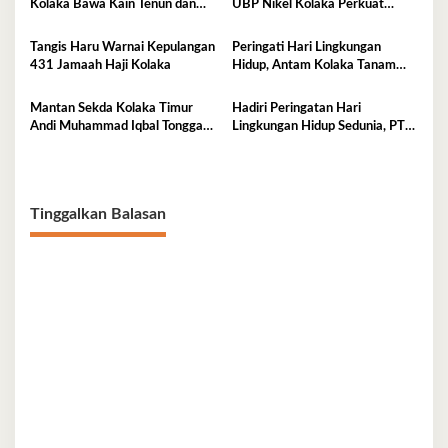
Kolaka Bawa Kain Tenun dan
UBP Nikel Kolaka Perkuat
Kerajinan Rajut ke Pameran
Sinergi dengan TNI dan Polri
Dekranas Makassar
Tangis Haru Warnai Kepulangan
Peringati Hari Lingkungan
431 Jamaah Haji Kolaka
Hidup, Antam Kolaka Tanam
Ribuan Pohon Perkuat Program
Reklamasi
Mantan Sekda Kolaka Timur
Hadiri Peringatan Hari
Andi Muhammad Iqbal Tonggasa
Lingkungan Hidup Sedunia, PT
Meninggal Dunia
Antam UBP Nikel Kolaka
Tegaskan Komitmen Jaga Bumi
Tetap Asri
Tinggalkan Balasan