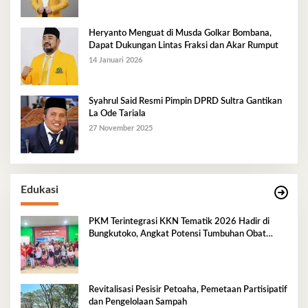
Heryanto Menguat di Musda Golkar Bombana,
Dapat Dukungan Lintas Fraksi dan Akar Rumput
14 Januari 2026
Syahrul Said Resmi Pimpin DPRD Sultra Gantikan
La Ode Tariala
27 November 2025
Edukasi
PKM Terintegrasi KKN Tematik 2026 Hadir di
Bungkutoko, Angkat Potensi Tumbuhan Obat
Tradisional Pesisir
Revitalisasi Pesisir Petoaha, Pemetaan Partisipatif
dan Pengelolaan Sampah