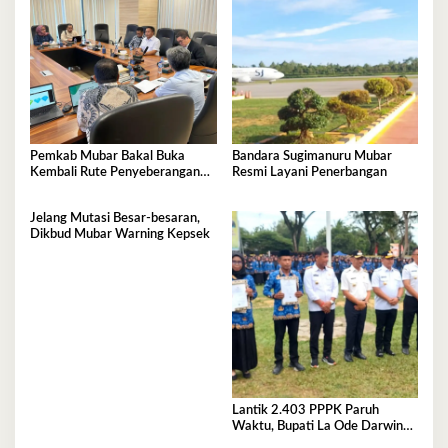
Pemkab Mubar Bakal Buka
Bandara Sugimanuru Mubar
Kembali Rute Penyeberangan
Resmi Layani Penerbangan
Tondasi-Sikeli
Jelang Mutasi Besar-besaran,
Dikbud Mubar Warning Kepsek
Lantik 2.403 PPPK Paruh
Waktu, Bupati La Ode Darwin
Janji ini