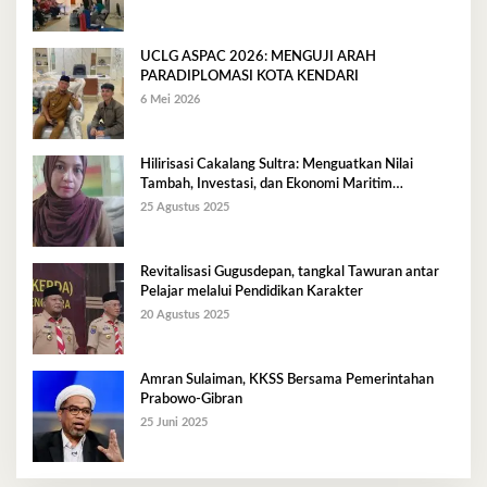
UCLG ASPAC 2026: MENGUJI ARAH
PARADIPLOMASI KOTA KENDARI
6 Mei 2026
Hilirisasi Cakalang Sultra: Menguatkan Nilai
Tambah, Investasi, dan Ekonomi Maritim
Berkelanjutan
25 Agustus 2025
Revitalisasi Gugusdepan, tangkal Tawuran antar
Pelajar melalui Pendidikan Karakter
20 Agustus 2025
Amran Sulaiman, KKSS Bersama Pemerintahan
Prabowo-Gibran
25 Juni 2025