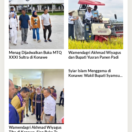
Menag Dijadwalkan Buka MTQ
Wamendagri Akhmad Wiyagus
XXXI Sultra di Konawe
dan Bupati Yusran Panen Padi
Syiar Islam Menggema di
Konawe: Wakil Bupati Syamsul
Ibrahim Resmi Luncurkan MTQ
XXXI Sultra 2026
Wamendagri Akhmad Wiyagus