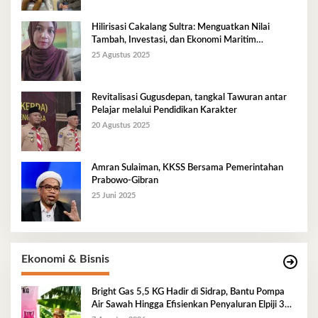
Hilirisasi Cakalang Sultra: Menguatkan Nilai
Tambah, Investasi, dan Ekonomi Maritim
Berkelanjutan
25 Agustus 2025
Revitalisasi Gugusdepan, tangkal Tawuran antar
Pelajar melalui Pendidikan Karakter
20 Agustus 2025
Amran Sulaiman, KKSS Bersama Pemerintahan
Prabowo-Gibran
25 Juni 2025
Ekonomi & Bisnis
Bright Gas 5,5 KG Hadir di Sidrap, Bantu Pompa
Air Sawah Hingga Efisienkan Penyaluran Elpiji 3
Kg