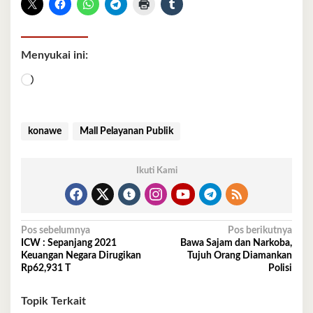
Menyukai ini:
Memuat...
konawe
Mall Pelayanan Publik
Ikuti Kami
Navigasi
Pos sebelumnya
Pos berikutnya
ICW : Sepanjang 2021
Bawa Sajam dan Narkoba,
pos
Keuangan Negara Dirugikan
Tujuh Orang Diamankan
Rp62,931 T
Polisi
Topik Terkait