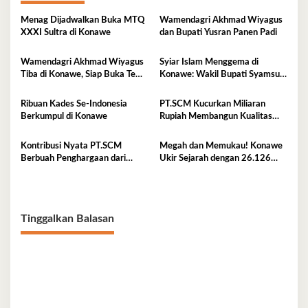
Menag Dijadwalkan Buka MTQ
Wamendagri Akhmad Wiyagus
XXXI Sultra di Konawe
dan Bupati Yusran Panen Padi
Wamendagri Akhmad Wiyagus
Syiar Islam Menggema di
Tiba di Konawe, Siap Buka Temu
Konawe: Wakil Bupati Syamsul
Karya Nasional 2026
Ibrahim Resmi Luncurkan MTQ
XXXI Sultra 2026
Ribuan Kades Se-Indonesia
PT.SCM Kucurkan Miliaran
Berkumpul di Konawe
Rupiah Membangun Kualitas
SDM di Konawe
Kontribusi Nyata PT.SCM
Megah dan Memukau! Konawe
Berbuah Penghargaan dari
Ukir Sejarah dengan 26.126
Bupati Konawe
Penari Lulo
Tinggalkan Balasan