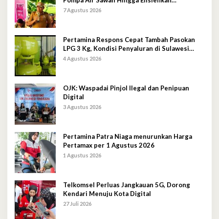
Pompa Air Sawah Hingga Efisienkan
Penyaluran Elpiji 3 Kg
7 Agustus 2026
Pertamina Respons Cepat Tambah Pasokan
LPG 3 Kg, Kondisi Penyaluran di Sulawesi
Selatan Berlangsung Kondusif
4 Agustus 2026
OJK: Waspadai Pinjol Ilegal dan Penipuan
Digital
3 Agustus 2026
Pertamina Patra Niaga menurunkan Harga
Pertamax per 1 Agustus 2026
1 Agustus 2026
Telkomsel Perluas Jangkauan 5G, Dorong
Kendari Menuju Kota Digital
27 Juli 2026