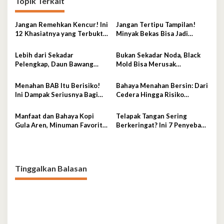
Topik Terkait
Jangan Remehkan Kencur! Ini
Jangan Tertipu Tampilan!
12 Khasiatnya yang Terbukti
Minyak Bekas Bisa Jadi
Secara Ilmiah
Sumber Penyakit Mematikan
Lebih dari Sekadar
Bukan Sekadar Noda, Black
Pelengkap, Daun Bawang
Mold Bisa Merusak
Bisa Bantu Stabilkan Gula
Kesehatan
Darah dan Kolesterol
Menahan BAB Itu Berisiko!
Bahaya Menahan Bersin: Dari
Ini Dampak Seriusnya Bagi
Cedera Hingga Risiko
Kesehatan
Pecahnya Pembuluh Darah
Manfaat dan Bahaya Kopi
Telapak Tangan Sering
Gula Aren, Minuman Favorit
Berkeringat? Ini 7 Penyebab
Anak Muda
Medis yang Perlu Diwaspadai
Tinggalkan Balasan