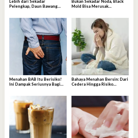
Lebih dari Sekadar
Bukan Sekadar Noda, Black
Pelengkap, Daun Bawang
Mold Bisa Merusak
Bisa Bantu Stabilkan Gula
Kesehatan
Darah dan Kolesterol
Menahan BAB Itu Berisiko!
Bahaya Menahan Bersin: Dari
Ini Dampak Seriusnya Bagi
Cedera Hingga Risiko
Kesehatan
Pecahnya Pembuluh Darah