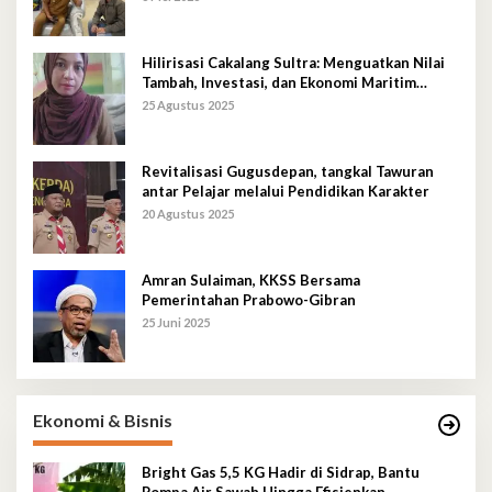
Hilirisasi Cakalang Sultra: Menguatkan Nilai
Tambah, Investasi, dan Ekonomi Maritim
Berkelanjutan
25 Agustus 2025
Revitalisasi Gugusdepan, tangkal Tawuran
antar Pelajar melalui Pendidikan Karakter
20 Agustus 2025
Amran Sulaiman, KKSS Bersama
Pemerintahan Prabowo-Gibran
25 Juni 2025
Ekonomi & Bisnis
Bright Gas 5,5 KG Hadir di Sidrap, Bantu