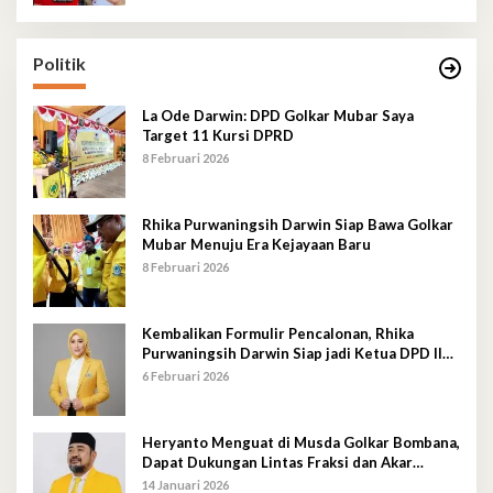
Politik
La Ode Darwin: DPD Golkar Mubar Saya
Target 11 Kursi DPRD
8 Februari 2026
Rhika Purwaningsih Darwin Siap Bawa Golkar
Mubar Menuju Era Kejayaan Baru
8 Februari 2026
Kembalikan Formulir Pencalonan, Rhika
Purwaningsih Darwin Siap jadi Ketua DPD II
Golkar Mubar
6 Februari 2026
Heryanto Menguat di Musda Golkar Bombana,
Dapat Dukungan Lintas Fraksi dan Akar
Rumput
14 Januari 2026