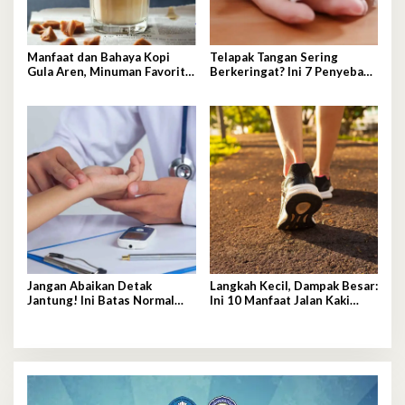
Manfaat dan Bahaya Kopi
Telapak Tangan Sering
Gula Aren, Minuman Favorit
Berkeringat? Ini 7 Penyebab
Anak Muda
Medis yang Perlu Diwaspadai
Jangan Abaikan Detak
Langkah Kecil, Dampak Besar:
Jantung! Ini Batas Normal
Ini 10 Manfaat Jalan Kaki
dan Faktor Pemicu
untuk Kesehatan Fisik dan
Perubahannya
Mental