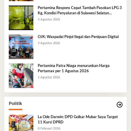
Pertamina Respons Cepat Tambah Pasokan LPG 3
Kg, Kondisi Penyaluran di Sulawesi Selatan
Berlangsung Kondusif
4 Agustus 2026
OJK: Waspadai Pinjol Ilegal dan Penipuan Digital
3 Agustus 2026
Pertamina Patra Niaga menurunkan Harga
Pertamax per 1 Agustus 2026
1 Agustus 2026
Politik
La Ode Darwin: DPD Golkar Mubar Saya Target
11 Kursi DPRD
8 Februari 2026