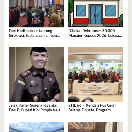
Dari Kadishub ke Jantung
Dibuka! Rekrutmen 30.000
Birokrasi: Fadlansyah Emban
Manajer Kopdes 2026, Lulusan
Peran Ganda di Pemprov Sultra
D3-S1 Wajib Tahu Ini
Jejak Karier Sugeng Riyanta:
STIE 66 – Kendari Pos Gelar
Dari Pj Bupati Kini Pimpin Kejati
Belanja Dhuafa, Program
Sultra
Berbagi di Bulan Ramadan