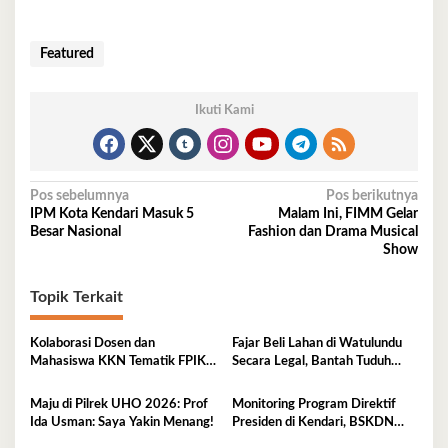
Featured
Ikuti Kami
Navigasi
Pos sebelumnya
Pos berikutnya
IPM Kota Kendari Masuk 5
Malam Ini, FIMM Gelar
pos
Besar Nasional
Fashion dan Drama Musical
Show
Topik Terkait
Kolaborasi Dosen dan
Fajar Beli Lahan di Watulundu
Mahasiswa KKN Tematik FPIK
Secara Legal, Bantah Tuduh
UHO Hadirkan Edukasi
Serobot Lahan
Lingkungan Pesisir bagi Anak-
Maju di Pilrek UHO 2026: Prof
Monitoring Program Direktif
anak di Kelurahan Lapulu
Ida Usman: Saya Yakin Menang!
Presiden di Kendari, BSKDN
Kemendagri Perkuat