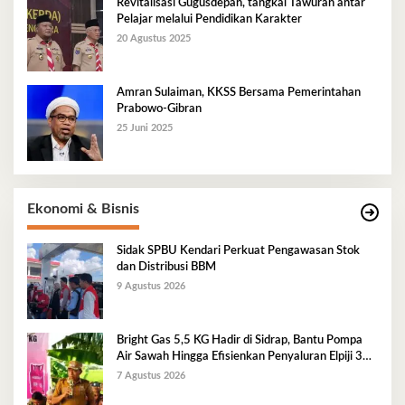
Revitalisasi Gugusdepan, tangkal Tawuran antar
Pelajar melalui Pendidikan Karakter
20 Agustus 2025
Amran Sulaiman, KKSS Bersama Pemerintahan
Prabowo-Gibran
25 Juni 2025
Ekonomi & Bisnis
Sidak SPBU Kendari Perkuat Pengawasan Stok
dan Distribusi BBM
9 Agustus 2026
Bright Gas 5,5 KG Hadir di Sidrap, Bantu Pompa
Air Sawah Hingga Efisienkan Penyaluran Elpiji 3
Kg
7 Agustus 2026