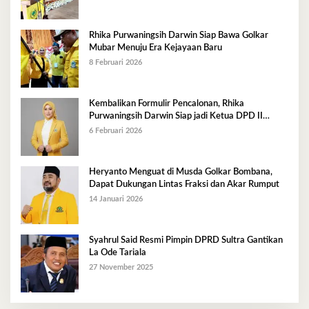
Rhika Purwaningsih Darwin Siap Bawa Golkar
Mubar Menuju Era Kejayaan Baru
8 Februari 2026
Kembalikan Formulir Pencalonan, Rhika
Purwaningsih Darwin Siap jadi Ketua DPD II
Golkar Mubar
6 Februari 2026
Heryanto Menguat di Musda Golkar Bombana,
Dapat Dukungan Lintas Fraksi dan Akar Rumput
14 Januari 2026
Syahrul Said Resmi Pimpin DPRD Sultra Gantikan
La Ode Tariala
27 November 2025