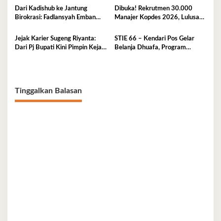
Sinkronisasi Pusat dan Daerah
Dari Kadishub ke Jantung
Dibuka! Rekrutmen 30.000
Birokrasi: Fadlansyah Emban
Manajer Kopdes 2026, Lulusan
Peran Ganda di Pemprov Sultra
D3-S1 Wajib Tahu Ini
Jejak Karier Sugeng Riyanta:
STIE 66 – Kendari Pos Gelar
Dari Pj Bupati Kini Pimpin Kejati
Belanja Dhuafa, Program
Sultra
Berbagi di Bulan Ramadan
Tinggalkan Balasan