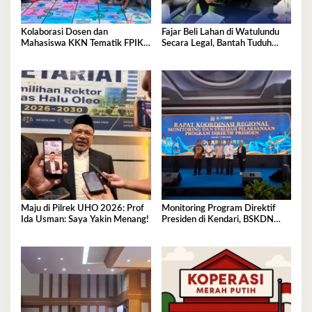
Kolaborasi Dosen dan
Fajar Beli Lahan di Watulundu
Mahasiswa KKN Tematik FPIK
Secara Legal, Bantah Tuduh
UHO Hadirkan Edukasi
Serobot Lahan
Lingkungan Pesisir bagi Anak-
anak di Kelurahan Lapulu
Maju di Pilrek UHO 2026: Prof
Monitoring Program Direktif
Ida Usman: Saya Yakin Menang!
Presiden di Kendari, BSKDN
Kemendagri Perkuat
Sinkronisasi Pusat dan Daerah