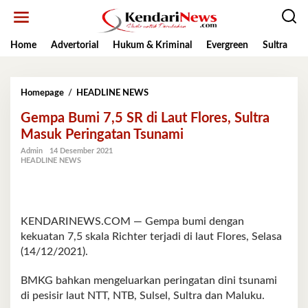
Lewati
ke
konten
Home
Advertorial
Hukum & Kriminal
Evergreen
Sultra
K
Gempa
Homepage
/
HEADLINE NEWS
Bumi
Gempa Bumi 7,5 SR di Laut Flores, Sultra
7,5
SR
Masuk Peringatan Tsunami
di
Admin
14 Desember 2021
Laut
HEADLINE NEWS
Flores,
Sultra
Masuk
Peringatan
Tsunami
KENDARINEWS.COM — Gempa bumi dengan
kekuatan 7,5 skala Richter terjadi di laut Flores, Selasa
(14/12/2021).
BMKG bahkan mengeluarkan peringatan dini tsunami
di pesisir laut NTT, NTB, Sulsel, Sultra dan Maluku.