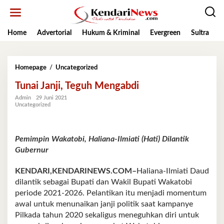
Lewati
ke
konten
Home
Advertorial
Hukum & Kriminal
Evergreen
Sultra
K
Tunai
Homepage
/
Uncategorized
Janji,
Tunai Janji, Teguh Mengabdi
Teguh
Mengabdi
Admin
29 Juni 2021
Uncategorized
Pemimpin Wakatobi, Haliana-Ilmiati (Hati) Dilantik
Gubernur
KENDARI,KENDARINEWS.COM–
Haliana-Ilmiati Daud
dilantik sebagai Bupati dan Wakil Bupati Wakatobi
periode 2021-2026. Pelantikan itu menjadi momentum
awal untuk menunaikan janji politik saat kampanye
Pilkada tahun 2020 sekaligus meneguhkan diri untuk