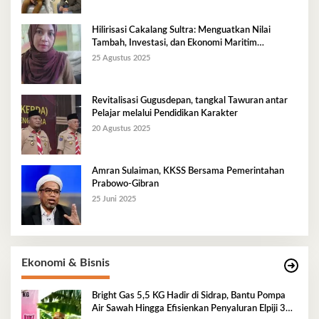
Hilirisasi Cakalang Sultra: Menguatkan Nilai
Tambah, Investasi, dan Ekonomi Maritim
Berkelanjutan
25 Agustus 2025
Revitalisasi Gugusdepan, tangkal Tawuran antar
Pelajar melalui Pendidikan Karakter
20 Agustus 2025
Amran Sulaiman, KKSS Bersama Pemerintahan
Prabowo-Gibran
25 Juni 2025
Ekonomi & Bisnis
Bright Gas 5,5 KG Hadir di Sidrap, Bantu Pompa
Air Sawah Hingga Efisienkan Penyaluran Elpiji 3