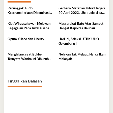
Penunggak BPJS
Gerhana Matahari Hibrid Terjadi
Ketenagakerjaan Didominasi
20 April 2023, Lihat Lokasi dan
Perusahaan Tambang
Waktunya di Sini
Kiat Wirausahawan Melawan
Masyarakat Batu Atas Sambut
Kegagalan Pada Awal Usaha
Hangat Kapolres Baubau
Oputa Yi Koo dan Liberty
Hari Ini, Seleksi UTBK UHO
Gelombang I
Menghilang saat Bukber,
Nelayan Tak Melaut, Harga Ikan
Ternyata Wanita ini Dibunuh
Melonjak
Istri Selingkuhannya
Tinggalkan Balasan