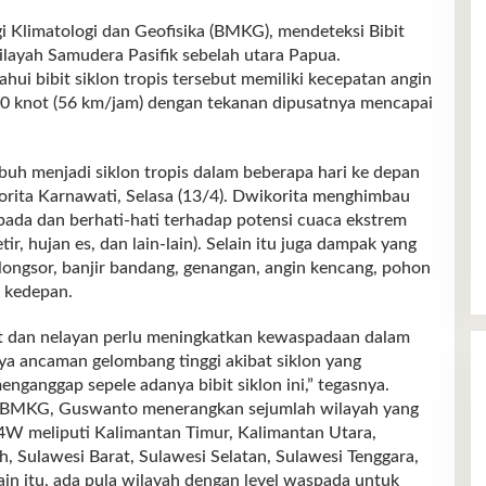
imatologi dan Geofisika (BMKG), mendeteksi Bibit
layah Samudera Pasifik sebelah utara Papua.
ahui bibit siklon tropis tersebut memiliki kecepatan angin
30 knot (56 km/jam) dengan tekanan dipusatnya mencapai
buh menjadi siklon tropis dalam beberapa hari ke depan
orita Karnawati, Selasa (13/4). Dwikorita menghimbau
pada dan berhati-hati terhadap potensi cuaca ekstrem
etir, hujan es, dan lain-lain). Selain itu juga dampak yang
 longsor, banjir bandang, genangan, angin kencang, pohon
u kedepan.
ut dan nelayan perlu meningkatkan kewaspadaan dalam
ya ancaman gelombang tinggi akibat siklon yang
nganggap sepele adanya bibit siklon ini,” tegasnya.
gi BMKG, Guswanto menerangkan sejumlah wilayah yang
94W meliputi Kalimantan Timur, Kalimantan Utara,
, Sulawesi Barat, Sulawesi Selatan, Sulawesi Tenggara,
in itu, ada pula wilayah dengan level waspada untuk