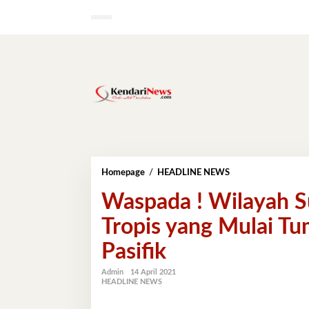
Lewati
ke
konten
Waspada
Homepage
/
HEADLINE NEWS
!
Waspada ! Wilayah S
Wilayah
Sultra
Tropis yang Mulai T
Terdampak
Siklon
Pasifik
Tropis
yang
Mulai
Admin
14 April 2021
HEADLINE NEWS
Tumbuh
di
Wilayah