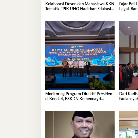
Kolaborasi Dosen dan Mahasiswa KKN
Fajar Beli
Tematik FPIK UHO Hadirkan Edukasi
Legal, Ba
Lingkungan Pesisir bagi Anak-anak di
Kelurahan Lapulu
Monitoring Program Direktif Presiden
Dari Kadis
di Kendari, BSKDN Kemendagri
Fadlansya
Perkuat Sinkronisasi Pusat dan Daerah
Pemprov S