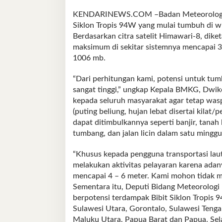
Samudera
KENDARINEWS.COM –Badan Meteorologi Kl
Pasifik
Siklon Tropis 94W yang mulai tumbuh di wi
Berdasarkan citra satelit Himawari-8, diket
maksimum di sekitar sistemnya mencapai 
1006 mb.
“Dari perhitungan kami, potensi untuk tum
sangat tinggi,” ungkap Kepala BMKG, Dwik
kepada seluruh masyarakat agar tetap was
(puting beliung, hujan lebat disertai kilat/p
dapat ditimbulkannya seperti banjir, tanah
tumbang, dan jalan licin dalam satu mingg
“Khusus kepada pengguna transportasi la
melakukan aktivitas pelayaran karena adan
mencapai 4 – 6 meter. Kami mohon tidak me
Sementara itu, Deputi Bidang Meteorolo
berpotensi terdampak Bibit Siklon Tropis 
Sulawesi Utara, Gorontalo, Sulawesi Tengah
Maluku Utara, Papua Barat dan Papua. Sela