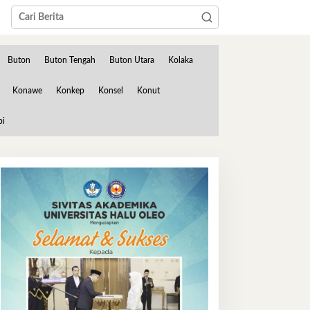
Buton
Buton Tengah
Buton Utara
Kolaka
Konawe
Konkep
Konsel
Konut
bi