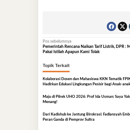
Navigasi
Pos sebelumnya
Pemerintah Rencana Naikan Tarif Listrik, DPR : 
pos
Pakai Istilah Apapun Kami Tolak
Topik Terkait
Kolaborasi Dosen dan Mahasiswa KKN Tematik FP
Hadirkan Edukasi Lingkungan Pesisir bagi Anak-anak
Kelurahan Lapulu
Maju di Pilrek UHO 2026: Prof Ida Usman: Saya Yakin
Menang!
Dari Kadishub ke Jantung Birokrasi: Fadlansyah Em
Peran Ganda di Pemprov Sultra