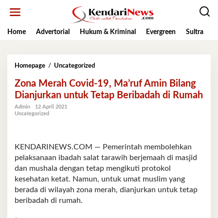
Lewati
ke
konten
Home
Advertorial
Hukum & Kriminal
Evergreen
Sultra
K
Zona
Homepage
/
Uncategorized
Merah
Zona Merah Covid-19, Ma’ruf Amin Bilang
Covid-
19,
Dianjurkan untuk Tetap Beribadah di Rumah
Ma’ruf
Admin
12 April 2021
Amin
Uncategorized
Bilang
Dianjurkan
untuk
Tetap
KENDARINEWS.COM — Pemerintah membolehkan
Beribadah
pelaksanaan ibadah salat tarawih berjemaah di masjid
di
dan mushala dengan tetap mengikuti protokol
Rumah
kesehatan ketat. Namun, untuk umat muslim yang
berada di wilayah zona merah, dianjurkan untuk tetap
beribadah di rumah.