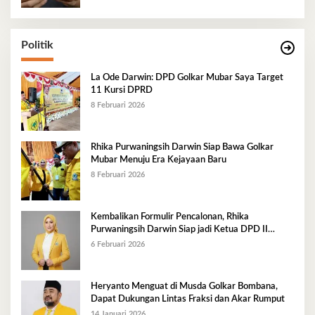
Politik
La Ode Darwin: DPD Golkar Mubar Saya Target
11 Kursi DPRD
8 Februari 2026
Rhika Purwaningsih Darwin Siap Bawa Golkar
Mubar Menuju Era Kejayaan Baru
8 Februari 2026
Kembalikan Formulir Pencalonan, Rhika
Purwaningsih Darwin Siap jadi Ketua DPD II
Golkar Mubar
6 Februari 2026
Heryanto Menguat di Musda Golkar Bombana,
Dapat Dukungan Lintas Fraksi dan Akar Rumput
14 Januari 2026