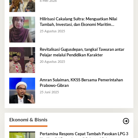
6 Mei 2026
Hilirisasi Cakalang Sultra: Menguatkan Nilai
Tambah, Investasi, dan Ekonomi Maritim
Berkelanjutan
25 Agustus 2025
Revitalisasi Gugusdepan, tangkal Tawuran antar
Pelajar melalui Pendidikan Karakter
20 Agustus 2025
Amran Sulaiman, KKSS Bersama Pemerintahan
Prabowo-Gibran
25 Juni 2025
Ekonomi & Bisnis
Pertamina Respons Cepat Tambah Pasokan LPG 3