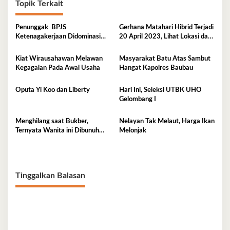
Topik Terkait
Penunggak BPJS
Gerhana Matahari Hibrid Terjadi
Ketenagakerjaan Didominasi
20 April 2023, Lihat Lokasi dan
Perusahaan Tambang
Waktunya di Sini
Kiat Wirausahawan Melawan
Masyarakat Batu Atas Sambut
Kegagalan Pada Awal Usaha
Hangat Kapolres Baubau
Oputa Yi Koo dan Liberty
Hari Ini, Seleksi UTBK UHO
Gelombang I
Menghilang saat Bukber,
Nelayan Tak Melaut, Harga Ikan
Ternyata Wanita ini Dibunuh
Melonjak
Istri Selingkuhannya
Tinggalkan Balasan