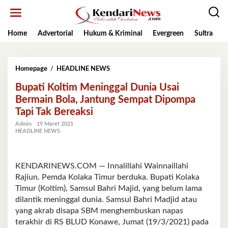
Lewati
ke
konten
Home
Advertorial
Hukum & Kriminal
Evergreen
Sultra
K
Bupati
Homepage
/
HEADLINE NEWS
Koltim
Bupati Koltim Meninggal Dunia Usai
Meninggal
Dunia
Bermain Bola, Jantung Sempat Dipompa
Usai
Tapi Tak Bereaksi
Bermain
Bola,
Admin
19 Maret 2021
HEADLINE NEWS
Jantung
Sempat
Dipompa
Tapi
KENDARINEWS.COM — Innalillahi Wainnaillahi
Tak
Rajiun. Pemda Kolaka Timur berduka. Bupati Kolaka
Bereaksi
Timur (Koltim), Samsul Bahri Majid, yang belum lama
dilantik meninggal dunia. Samsul Bahri Madjid atau
yang akrab disapa SBM menghembuskan napas
terakhir di RS BLUD Konawe, Jumat (19/3/2021) pada