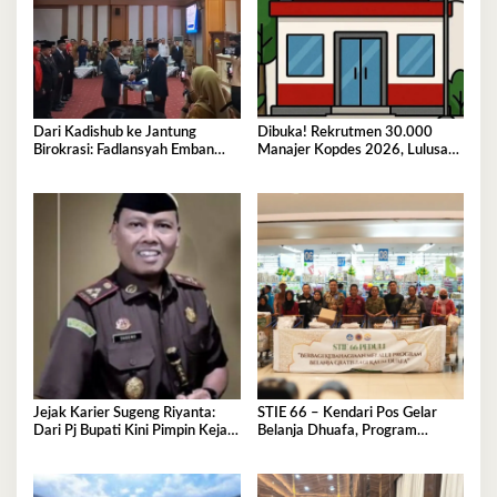
Dari Kadishub ke Jantung
Dibuka! Rekrutmen 30.000
Birokrasi: Fadlansyah Emban
Manajer Kopdes 2026, Lulusan
Peran Ganda di Pemprov Sultra
D3-S1 Wajib Tahu Ini
Jejak Karier Sugeng Riyanta:
STIE 66 – Kendari Pos Gelar
Dari Pj Bupati Kini Pimpin Kejati
Belanja Dhuafa, Program
Sultra
Berbagi di Bulan Ramadan