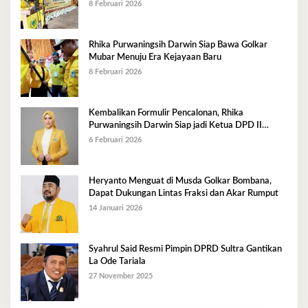
8 Februari 2026
Rhika Purwaningsih Darwin Siap Bawa Golkar
Mubar Menuju Era Kejayaan Baru
8 Februari 2026
Kembalikan Formulir Pencalonan, Rhika
Purwaningsih Darwin Siap jadi Ketua DPD II
Golkar Mubar
6 Februari 2026
Heryanto Menguat di Musda Golkar Bombana,
Dapat Dukungan Lintas Fraksi dan Akar Rumput
14 Januari 2026
Syahrul Said Resmi Pimpin DPRD Sultra Gantikan
La Ode Tariala
27 November 2025