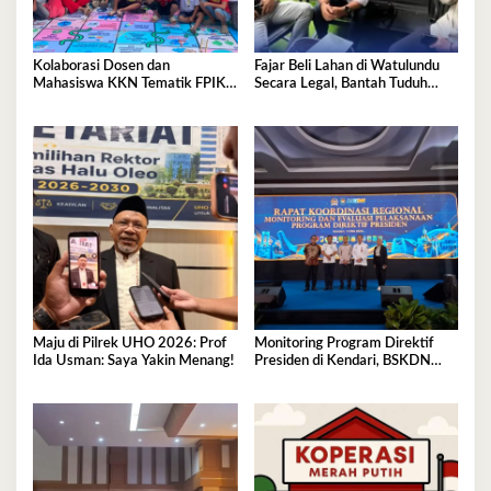
Kolaborasi Dosen dan
Fajar Beli Lahan di Watulundu
Mahasiswa KKN Tematik FPIK
Secara Legal, Bantah Tuduh
UHO Hadirkan Edukasi
Serobot Lahan
Lingkungan Pesisir bagi Anak-
anak di Kelurahan Lapulu
Maju di Pilrek UHO 2026: Prof
Monitoring Program Direktif
Ida Usman: Saya Yakin Menang!
Presiden di Kendari, BSKDN
Kemendagri Perkuat
Sinkronisasi Pusat dan Daerah