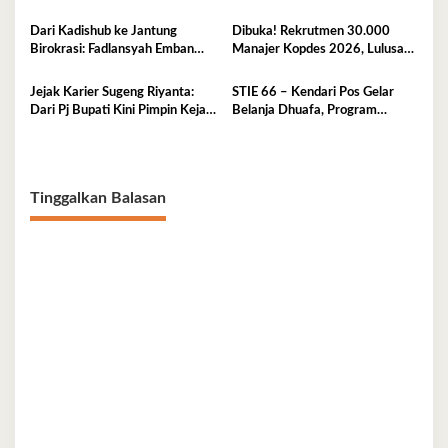
Kemendagri Perkuat
Sinkronisasi Pusat dan Daerah
Dari Kadishub ke Jantung
Dibuka! Rekrutmen 30.000
Birokrasi: Fadlansyah Emban
Manajer Kopdes 2026, Lulusan
Peran Ganda di Pemprov Sultra
D3-S1 Wajib Tahu Ini
Jejak Karier Sugeng Riyanta:
STIE 66 – Kendari Pos Gelar
Dari Pj Bupati Kini Pimpin Kejati
Belanja Dhuafa, Program
Sultra
Berbagi di Bulan Ramadan
Tinggalkan Balasan