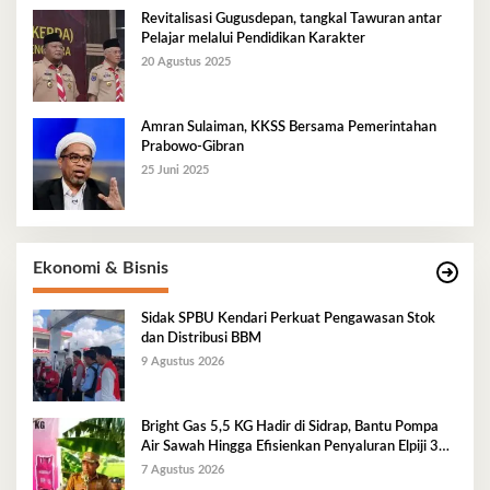
Revitalisasi Gugusdepan, tangkal Tawuran antar
Pelajar melalui Pendidikan Karakter
20 Agustus 2025
Amran Sulaiman, KKSS Bersama Pemerintahan
Prabowo-Gibran
25 Juni 2025
Ekonomi & Bisnis
Sidak SPBU Kendari Perkuat Pengawasan Stok
dan Distribusi BBM
9 Agustus 2026
Bright Gas 5,5 KG Hadir di Sidrap, Bantu Pompa
Air Sawah Hingga Efisienkan Penyaluran Elpiji 3
Kg
7 Agustus 2026