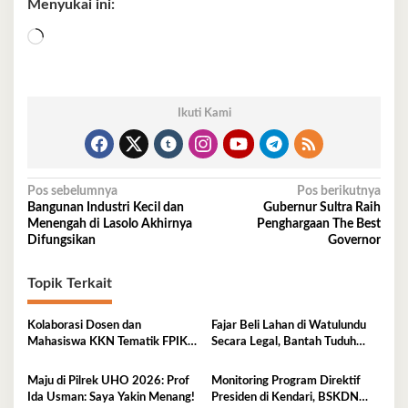
Menyukai ini:
Memuat...
Ikuti Kami
Navigasi
Pos sebelumnya
Pos berikutnya
Bangunan Industri Kecil dan
Gubernur Sultra Raih
pos
Menengah di Lasolo Akhirnya
Penghargaan The Best
Difungsikan
Governor
Topik Terkait
Kolaborasi Dosen dan
Fajar Beli Lahan di Watulundu
Mahasiswa KKN Tematik FPIK
Secara Legal, Bantah Tuduh
UHO Hadirkan Edukasi
Serobot Lahan
Lingkungan Pesisir bagi Anak-
Maju di Pilrek UHO 2026: Prof
Monitoring Program Direktif
anak di Kelurahan Lapulu
Ida Usman: Saya Yakin Menang!
Presiden di Kendari, BSKDN