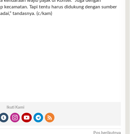
 kendaraan wajib pajak di Konsel. “Juga dengan
iap kecamatan. Tapi tentu harus didukung dengan sumber
dai,” tandasnya. (c/kam)
Ikuti Kami
Pos berikutnya