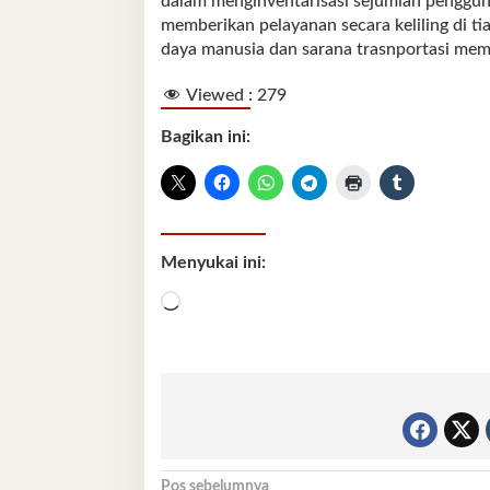
dalam menginventarisasi sejumlah pengguna
memberikan pelayanan secara keliling di t
daya manusia dan sarana trasnportasi mema
Viewed :
279
Bagikan ini:
Menyukai ini:
Memuat...
Pos sebelumnya