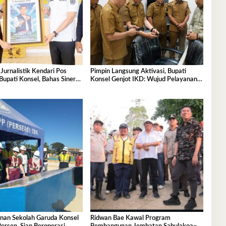
 Jurnalistik Kendari Pos
Pimpin Langsung Aktivasi, Bupati
upati Konsel, Bahas Sinergi
Konsel Genjot IKD: Wujud Pelayanan
 Pembangunan
Cepat Tanpa Kertas
an Sekolah Garuda Konsel
Ridwan Bae Kawal Program