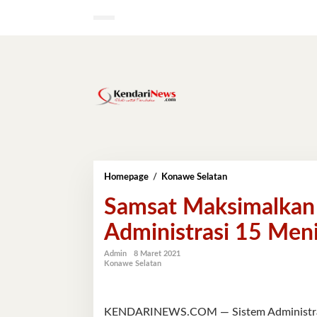
Lewati
ke
konten
Samsat
Homepage
/
Konawe Selatan
Maksimalkan
Samsat Maksimalkan 
Layanan
Pajak,
Administrasi 15 Meni
Pengesahan
Administrasi
15
Admin
8 Maret 2021
Konawe Selatan
Menit
Selesai
KENDARINEWS.COM — Sistem Administras