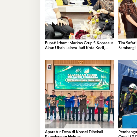
Bupati Irham: Markas Grup 5 Kopassus
Tim Safari
Akan Ubah Lainea Jadi Kota Kecil,
Sambangi B
Dorong Perekonomian Tumbuh
dan Arah
Signifikan
Aparatur Desa di Konsel Dibekali
Pembangun