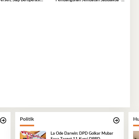
ersen, Siap Beroperasi
Pembangunan Jembatan Sabulakoa–
aran 2026–2027
Pondidaha
Politik
Hu
La Ode Darwin: DPD Golkar Mubar