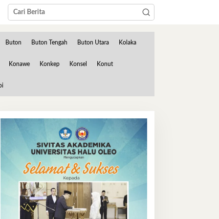
Buton
Buton Tengah
Buton Utara
Kolaka
Konawe
Konkep
Konsel
Konut
bi