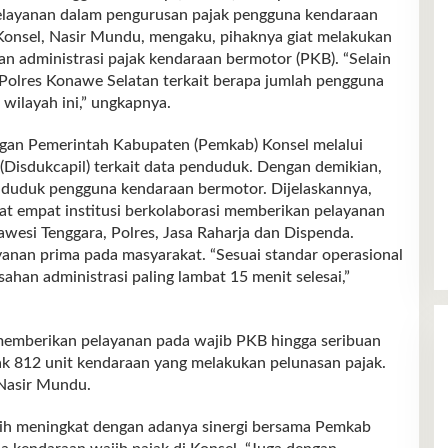
pelayanan dalam pengurusan pajak pengguna kendaraan
Konsel, Nasir Mundu, mengaku, pihaknya giat melakukan
nan administrasi pajak kendaraan bermotor (PKB). “Selain
si Polres Konawe Selatan terkait berapa jumlah pengguna
wilayah ini,” ungkapnya.
ngan Pemerintah Kabupaten (Pemkab) Konsel melalui
(Disdukcapil) terkait data penduduk. Dengan demikian,
nduduk pengguna kendaraan bermotor. Dijelaskannya,
at empat institusi berkolaborasi memberikan pelayanan
lawesi Tenggara, Polres, Jasa Raharja dan Dispenda.
anan prima pada masyarakat. “Sesuai standar operasional
ahan administrasi paling lambat 15 menit selesai,”
l memberikan pelayanan pada wajib PKB hingga seribuan
yak 812 unit kendaraan yang melakukan pelunasan pajak.
 Nasir Mundu.
ebih meningkat dengan adanya sinergi bersama Pemkab