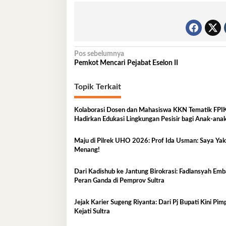
Navigasi
Pos sebelumnya
Pemkot Mencari Pejabat Eselon II
pos
Topik Terkait
Kolaborasi Dosen dan Mahasiswa KKN Tematik FP
Hadirkan Edukasi Lingkungan Pesisir bagi Anak-anak
Kelurahan Lapulu
Maju di Pilrek UHO 2026: Prof Ida Usman: Saya Yakin
Menang!
Dari Kadishub ke Jantung Birokrasi: Fadlansyah Em
Peran Ganda di Pemprov Sultra
Jejak Karier Sugeng Riyanta: Dari Pj Bupati Kini Pim
Kejati Sultra