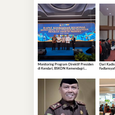
Kelurahan Lapulu
Monitoring Program Direktif Presiden
Dari Kadis
di Kendari, BSKDN Kemendagri
Fadlansya
Perkuat Sinkronisasi Pusat dan Daerah
Pemprov S