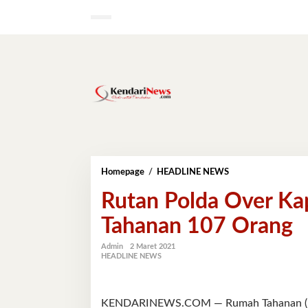
Lewati
ke
konten
Rutan
Homepage
/
HEADLINE NEWS
Polda
Rutan Polda Over Kap
Over
Kapasitas
Tahanan 107 Orang
:
Standar
60
Admin
2 Maret 2021
HEADLINE NEWS
Orang,
Tahanan
107
Orang
KENDARINEWS.COM — Rumah Tahanan (Rumah