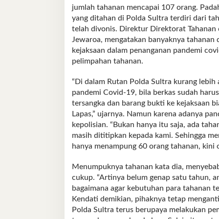
jumlah tahanan mencapai 107 orang. Padah
yang ditahan di Polda Sultra terdiri dari t
telah divonis. Direktur Direktorat Tahanan
Jewaroa, mengatakan banyaknya tahanan di
kejaksaan dalam penanganan pandemi covi
pelimpahan tahanan.
“Di dalam Rutan Polda Sultra kurang lebih
pandemi Covid-19, bila berkas sudah haru
tersangka dan barang bukti ke kejaksaan b
Lapas,” ujarnya. Namun karena adanya pande
kepolisian. “Bukan hanya itu saja, ada tah
masih dititipkan kepada kami. Sehingga me
hanya menampung 60 orang tahanan, kini o
Menumpuknya tahanan kata dia, menyebabk
cukup. “Artinya belum genap satu tahun, a
bagaimana agar kebutuhan para tahanan te
Kendati demikian, pihaknya tetap mengantis
Polda Sultra terus berupaya melakukan pe