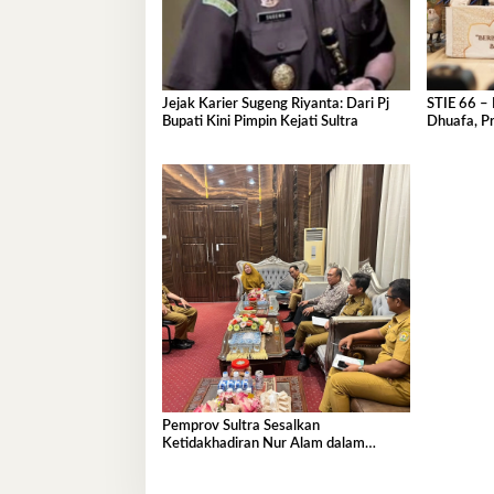
Jejak Karier Sugeng Riyanta: Dari Pj
STIE 66 – 
Bupati Kini Pimpin Kejati Sultra
Dhuafa, Pr
Ramadan
Pemprov Sultra Sesalkan
Ketidakhadiran Nur Alam dalam
Mediasi Polemik Unsultra