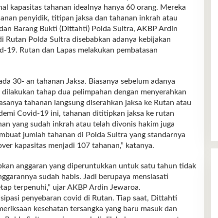
al kapasitas tahanan idealnya hanya 60 orang. Mereka
ahanan penyidik, titipan jaksa dan tahanan inkrah atau
 dan Barang Bukti (Dittahti) Polda Sultra, AKBP Ardin
 Rutan Polda Sultra disebabkan adanya kebijakan
d-19. Rutan dan Lapas melakukan pembatasan
 ada 30- an tahanan Jaksa. Biasanya sebelum adanya
s dilakukan tahap dua pelimpahan dengan menyerahkan
iasanya tahanan langsung diserahkan jaksa ke Rutan atau
mi Covid-19 ini, tahanan dititipkan jaksa ke rutan
anan yang sudah inkrah atau telah divonis hakim juga
mbuat jumlah tahanan di Polda Sultra yang standarnya
ver kapasitas menjadi 107 tahanan,” katanya.
an anggaran yang diperuntukkan untuk satu tahun tidak
nggarannya sudah habis. Jadi berupaya mensiasati
tap terpenuhi,” ujar AKBP Ardin Jewaroa.
ipasi penyebaran covid di Rutan. Tiap saat, Dittahti
meriksaan kesehatan tersangka yang baru masuk dan