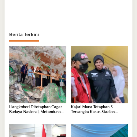
Berita Terkini
Liangkobori Ditetapkan Cagar
Kajari Muna Tetapkan 5
Budaya Nasional, Metanduno
Tersangka Kasus Stadion
Diajukan Jadi Warisan Dunia
Motewe, Kerugian Capai Rp
UNESCO
15,2 Miliar