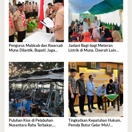
Pengurus Mabicab dan Kwarcab
Jaelani Bagi-bagi Meteran
Muna Dilantik, Bupati: Jaga
Listrik di Muna, Daerah Lain
Generasi Muda Kita!
Menyusul
Puluhan Kios di Pelabuhan
Tingkatkan Kepatuhan Hukum,
Nusantara Raha Terbakar,
Pemda Butur Gelar MoU
Kerugian Capai Ratusan Juta
Bersama Kejari Muna