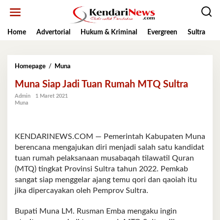
Lewati
ke
konten
Home
Advertorial
Hukum & Kriminal
Evergreen
Sultra
K
Muna
Homepage
/
Muna
Siap
Muna Siap Jadi Tuan Rumah MTQ Sultra
Jadi
Tuan
Admin
1 Maret 2021
Rumah
Muna
MTQ
Sultra
KENDARINEWS.COM — Pemerintah Kabupaten Muna
berencana mengajukan diri menjadi salah satu kandidat
tuan rumah pelaksanaan musabaqah tilawatil Quran
(MTQ) tingkat Provinsi Sultra tahun 2022. Pemkab
sangat siap menggelar ajang temu qori dan qaoiah itu
jika dipercayakan oleh Pemprov Sultra.
Bupati Muna LM. Rusman Emba mengaku ingin