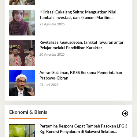
Hilirisasi Cakalang Sultra: Menguatkan Nilai
Tambah, Investasi, dan Ekonomi Maritim
Berkelanjutan
25 Agustus 2025
Revitalisasi Gugusdepan, tangkal Tawuran antar
Pelajar melalui Pendidikan Karakter
20 Agustus 2025
Amran Sulaiman, KKSS Bersama Pemerintahan
Prabowo-Gibran
25 Juni 2025
Ekonomi & Bisnis
Pertamina Respons Cepat Tambah Pasokan LPG 3
Kg, Kondisi Penyaluran di Sulawesi Selatan