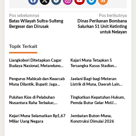
Navigasi
Pos sebelumnya
Pos berikutnya
Batas Wilayah Sultra-Sulteng
Dinas Perikanan Bombana
pos
Bergeser dan Dirusak
Salurkan 51 Unit Ketinting
untuk Nelayan
Topik Terkait
Liangkobori Ditetapkan Cagar
Kajari Muna Tetapkan 5
Budaya Nasional, Metanduno
Tersangka Kasus Stadion
Diajukan Jadi Warisan Dunia
Motewe, Kerugian Capai Rp
UNESCO
15,2 Miliar
Pengurus Mabicab dan Kwarcab
Jaelani Bagi-bagi Meteran
Muna Dilantik, Bupati: Jaga
Listrik di Muna, Daerah Lain
Generasi Muda Kita!
Menyusul
Puluhan Kios di Pelabuhan
Tingkatkan Kepatuhan Hukum,
Nusantara Raha Terbakar,
Pemda Butur Gelar MoU
Kerugian Capai Ratusan Juta
Bersama Kejari Muna
Kejari Muna Selamatkan Rp1,67
Jembatan Buton-Muna,
Miliar Uang Negara
Konstruksi Dimulai 2026