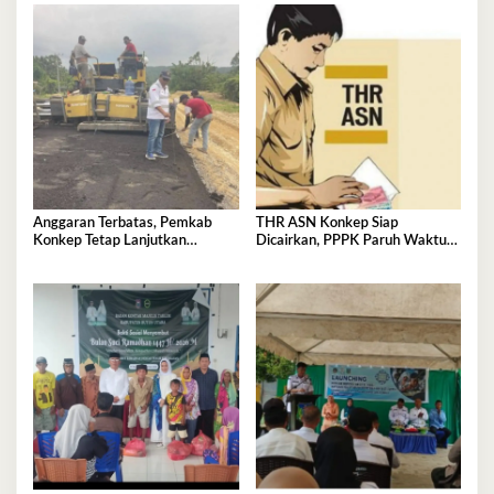
Anggaran Terbatas, Pemkab
THR ASN Konkep Siap
Konkep Tetap Lanjutkan
Dicairkan, PPPK Paruh Waktu
Pengaspalan Jalan Munse–
Tidak Termasuk
Tekonea