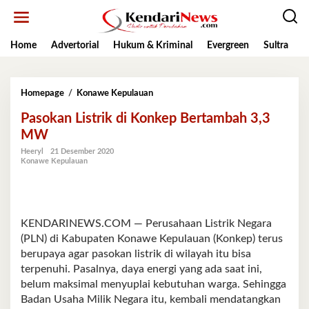
Lewati
ke
konten
Home
Advertorial
Hukum & Kriminal
Evergreen
Sultra
K
Pasokan
Homepage
/
Konawe Kepulauan
Listrik
Pasokan Listrik di Konkep Bertambah 3,3
di
Konkep
MW
Bertambah
Heeryl
21 Desember 2020
3,3
Konawe Kepulauan
MW
KENDARINEWS.COM — Perusahaan Listrik Negara
(PLN) di Kabupaten Konawe Kepulauan (Konkep) terus
berupaya agar pasokan listrik di wilayah itu bisa
terpenuhi. Pasalnya, daya energi yang ada saat ini,
belum maksimal menyuplai kebutuhan warga. Sehingga
Badan Usaha Milik Negara itu, kembali mendatangkan