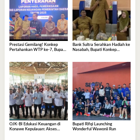
Prestasi Gemilang! Konkep
Bank Sultra Serahkan Hadiah ke
Pertahankan WTP ke-7, Bupati
Nasabah, Bupati Konkep
Rifqi: Jangan Cepat Puas
Apresiasi Sinergi Pemda
OJK-BI Edukasi Keuangan di
Bupati Rifqi Launching
Konawe Kepulauan: Akses
Wonderful Wawonii Run
Sudah Tinggi, Pemahaman
Masih Perlu Ditingkatkan