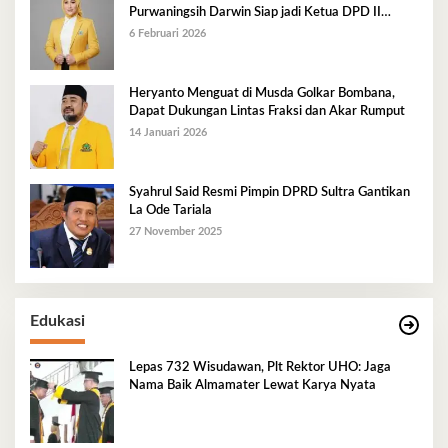
Purwaningsih Darwin Siap jadi Ketua DPD II
Golkar Mubar
6 Februari 2026
Heryanto Menguat di Musda Golkar Bombana,
Dapat Dukungan Lintas Fraksi dan Akar Rumput
14 Januari 2026
Syahrul Said Resmi Pimpin DPRD Sultra Gantikan
La Ode Tariala
27 November 2025
Edukasi
Lepas 732 Wisudawan, Plt Rektor UHO: Jaga
Nama Baik Almamater Lewat Karya Nyata