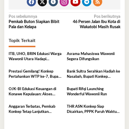
Navigasi
Pos sebelumnya
Pos berikutnya
Pemkab Buton Siapkan Bibit
46 Persen Jalan Ibu Kota di
pos
Pala dan Kelapa
Wakatobi Masih Rusak
Topik Terkait
ITB, UHO, BRIN Edukasi Warga
Asrama Mahasiswa Wawonii
Wawonii Utara Hadapi
Segera Difungsikan
Ancaman Gempa dan Tsunami
Prestasi Gemilang! Konkep
Bank Sultra Serahkan Hadiah ke
Pertahankan WTP ke-7, Bupati
Nasabah, Bupati Konkep
Rifqi: Jangan Cepat Puas
Apresiasi Sinergi Pemda
OJK-BI Edukasi Keuangan di
Bupati Rifqi Launching
Konawe Kepulauan: Akses
Wonderful Wawonii Run
Sudah Tinggi, Pemahaman
Masih Perlu Ditingkatkan
Anggaran Terbatas, Pemkab
THR ASN Konkep Siap
Konkep Tetap Lanjutkan
Dicairkan, PPPK Paruh Waktu
Pengaspalan Jalan Munse–
Tidak Termasuk
Tekonea