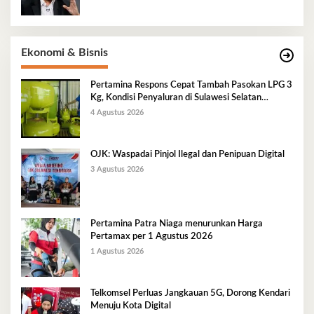
Ekonomi & Bisnis
Pertamina Respons Cepat Tambah Pasokan LPG 3
Kg, Kondisi Penyaluran di Sulawesi Selatan
Berlangsung Kondusif
4 Agustus 2026
OJK: Waspadai Pinjol Ilegal dan Penipuan Digital
3 Agustus 2026
Pertamina Patra Niaga menurunkan Harga
Pertamax per 1 Agustus 2026
1 Agustus 2026
Telkomsel Perluas Jangkauan 5G, Dorong Kendari
Menuju Kota Digital