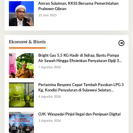
Amran Sulaiman, KKSS Bersama Pemerintahan
Prabowo-Gibran
25 Juni 2025
Ekonomi & Bisnis
Bright Gas 5,5 KG Hadir di Sidrap, Bantu Pompa
Air Sawah Hingga Efisienkan Penyaluran Elpiji 3
Kg
7 Agustus 2026
Pertamina Respons Cepat Tambah Pasokan LPG 3
Kg, Kondisi Penyaluran di Sulawesi Selatan
Berlangsung Kondusif
4 Agustus 2026
OJK: Waspadai Pinjol Ilegal dan Penipuan Digital
3 Agustus 2026