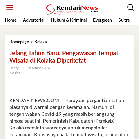
Lewati
ke
konten
Home
Advertorial
Hukum & Kriminal
Evergreen
Sultra
K
Jelang
Homepage
/
Kolaka
Tahun
Jelang Tahun Baru, Pengawasan Tempat
Baru,
Pengawasan
Wisata di Kolaka Diperketat
Tempat
Heeryl
10 Desember 2020
Wisata
Kolaka
di
Kolaka
Diperketat
KENDARINEWS.COM — Perayaan pergantian tahun
biasanya diwarnai dengan keramaian. Namun, di
tengah wabah Covid-19 yang masih berlangsung
hingga saat ini, Pemerintah Kabupaten (Pemkab)
Kolaka meminta warganya untuk menghindari
keramaian. Khususnya pada tempat wisata, jelang atau