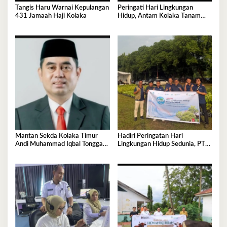
Tangis Haru Warnai Kepulangan
Peringati Hari Lingkungan
431 Jamaah Haji Kolaka
Hidup, Antam Kolaka Tanam
Ribuan Pohon Perkuat Program
Reklamasi
Mantan Sekda Kolaka Timur
Hadiri Peringatan Hari
Andi Muhammad Iqbal Tonggasa
Lingkungan Hidup Sedunia, PT
Meninggal Dunia
Antam UBP Nikel Kolaka
Tegaskan Komitmen Jaga Bumi
Tetap Asri