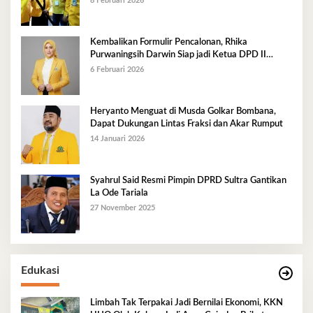
8 Februari 2026
Kembalikan Formulir Pencalonan, Rhika
Purwaningsih Darwin Siap jadi Ketua DPD II
Golkar Mubar
6 Februari 2026
Heryanto Menguat di Musda Golkar Bombana,
Dapat Dukungan Lintas Fraksi dan Akar Rumput
14 Januari 2026
Syahrul Said Resmi Pimpin DPRD Sultra Gantikan
La Ode Tariala
27 November 2025
Edukasi
Limbah Tak Terpakai Jadi Bernilai Ekonomi, KKN