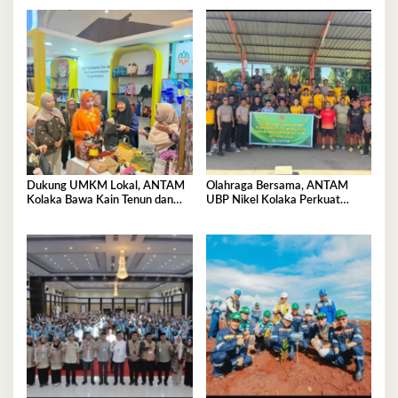
Pomalaa
Desa Tambea
Dukung UMKM Lokal, ANTAM
Olahraga Bersama, ANTAM
Kolaka Bawa Kain Tenun dan
UBP Nikel Kolaka Perkuat
Kerajinan Rajut ke Pameran
Sinergi dengan TNI dan Polri
Dekranas Makassar