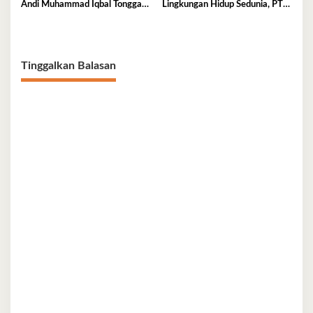
Andi Muhammad Iqbal Tonggasa
Lingkungan Hidup Sedunia, PT
Meninggal Dunia
Antam UBP Nikel Kolaka
Tegaskan Komitmen Jaga Bumi
Tetap Asri
Tinggalkan Balasan