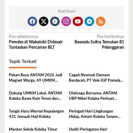
Ikuti Kami
Navigasi
Pos sebelumnya
Pos berikutnya
Pemdes di Wakatobi Didesak
Bawaslu Sultra Temukan 81
pos
Tuntaskan Pencairan BLT
Pelanggaran
Topik Terkait
Pekan Raya ANTAM 2026 Jadi
Cegah Nyamuk Demam
Magnet Warga, 49 UMKM
Berdarah, PT Vale IGP Pomalaa
Promosikan Produk Unggulan di
Gencarkan Edukasi PHBS di
Pomalaa
Desa Tambea
Dukung UMKM Lokal, ANTAM
Olahraga Bersama, ANTAM
Kolaka Bawa Kain Tenun dan
UBP Nikel Kolaka Perkuat
Kerajinan Rajut ke Pameran
Sinergi dengan TNI dan Polri
Dekranas Makassar
Tangis Haru Warnai Kepulangan
Peringati Hari Lingkungan
431 Jamaah Haji Kolaka
Hidup, Antam Kolaka Tanam
Ribuan Pohon Perkuat Program
Reklamasi
Mantan Sekda Kolaka Timur
Hadiri Peringatan Hari