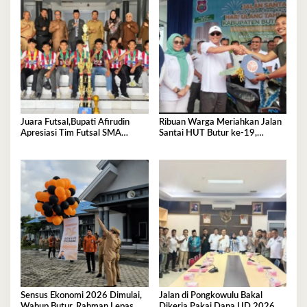
Juara Futsal,Bupati Afirudin
Ribuan Warga Meriahkan Jalan
Apresiasi Tim Futsal SMA
Santai HUT Butur ke-19,
Negeri 2 Kambowa
Hadiah Utama Sepeda Motor
Sensus Ekonomi 2026 Dimulai,
Jalan di Pongkowulu Bakal
Wabup Butur, Rahman Lepas
Dikerja Pakai Dana IJD 2026,