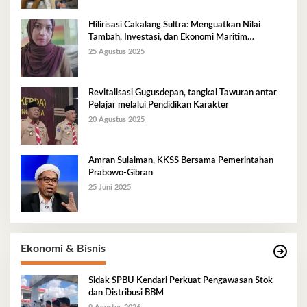
Hilirisasi Cakalang Sultra: Menguatkan Nilai
Tambah, Investasi, dan Ekonomi Maritim
Berkelanjutan
25 Agustus 2025
Revitalisasi Gugusdepan, tangkal Tawuran antar
Pelajar melalui Pendidikan Karakter
20 Agustus 2025
Amran Sulaiman, KKSS Bersama Pemerintahan
Prabowo-Gibran
25 Juni 2025
Ekonomi & Bisnis
Sidak SPBU Kendari Perkuat Pengawasan Stok
dan Distribusi BBM