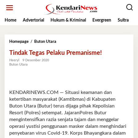
Lewati
ke
konten
Home
Advertorial
Hukum & Kriminal
Evergreen
Sultra
K
Tindak
Homepage
/
Buton Utara
Tegas
Tindak Tegas Pelaku Premanisme!
Pelaku
Premanisme!
Heeryl
9 Desember 2020
Buton Utara
KENDARINEWS.COM — Situasi keamanan dan
ketertiban masyarakat (Kamtibmas) di Kabupaten
Buton Utara (Butur) terus dijaga pihak Kepolisian
Resort (Polres) setempat. JajaranPolres Butur
mengintensifkan razia senjata tajam dan menggelar
operasi yustisi penggunaan masker dalam menghindari
penyebaran virus Covid-19. Korps Bhayangkara dalam