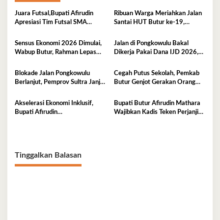
Juara Futsal,Bupati Afirudin
Ribuan Warga Meriahkan Jalan
Apresiasi Tim Futsal SMA
Santai HUT Butur ke-19,
Negeri 2 Kambowa
Hadiah Utama Sepeda Motor
Sensus Ekonomi 2026 Dimulai,
Jalan di Pongkowulu Bakal
Wabup Butur, Rahman Lepas
Dikerja Pakai Dana IJD 2026,
Balon Secara Simbolis
Blokade Dibuka
Blokade Jalan Pongkowulu
Cegah Putus Sekolah, Pemkab
Berlanjut, Pemprov Sultra Janji
Butur Genjot Gerakan Orang
Perbaikan Darurat dan Usulkan
Tua Asuh
Penanganan Permanen
Akselerasi Ekonomi Inklusif,
Bupati Butur Afirudin Mathara
Bupati Afirudin
Wajibkan Kadis Teken Perjanjian
Pertanggungjawabkan APBD
Kinerja Tahun 2026
2025
Tinggalkan Balasan