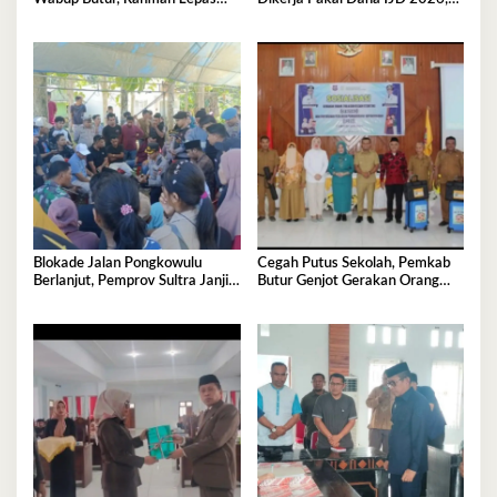
Balon Secara Simbolis
Blokade Dibuka
Blokade Jalan Pongkowulu
Cegah Putus Sekolah, Pemkab
Berlanjut, Pemprov Sultra Janji
Butur Genjot Gerakan Orang
Perbaikan Darurat dan Usulkan
Tua Asuh
Penanganan Permanen