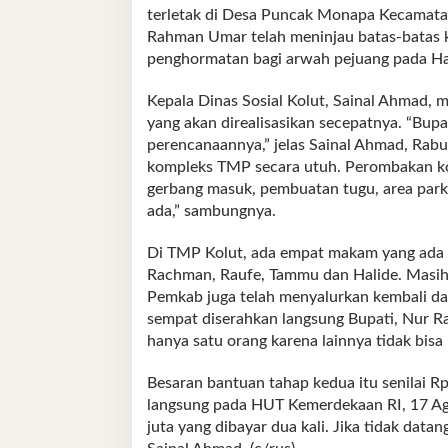
terletak di Desa Puncak Monapa Kecamatan
Rahman Umar telah meninjau batas-batas 
penghormatan bagi arwah pejuang pada Ha
Kepala Dinas Sosial Kolut, Sainal Ahmad,
yang akan direalisasikan secepatnya. “Bup
perencanaannya,” jelas Sainal Ahmad, Rabu
kompleks TMP secara utuh. Perombakan ko
gerbang masuk, pembuatan tugu, area parki
ada,” sambungnya.
Di TMP Kolut, ada empat makam yang ada d
Rachman, Raufe, Tammu dan Halide. Masih d
Pemkab juga telah menyalurkan kembali dan
sempat diserahkan langsung Bupati, Nur 
hanya satu orang karena lainnya tidak bisa 
Besaran bantuan tahap kedua itu senilai Rp
langsung pada HUT Kemerdekaan RI, 17 Agu
juta yang dibayar dua kali. Jika tidak data