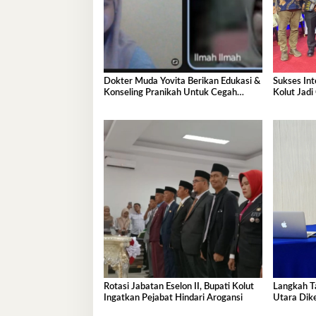
Dokter Muda Yovita Berikan Edukasi &
Sukses Int
Konseling Pranikah Untuk Cegah
Kolut Jadi
Stunting Kepada Warga Kolut
Rotasi Jabatan Eselon II, Bupati Kolut
Langkah T
Ingatkan Pejabat Hindari Arogansi
Utara Dik
Publik Ang