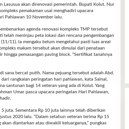
 Lasusua akan direnovasi pemerintah. Bupati Kolut, Nur
kompleks pemakaman usai menghadiri upacara
ri Pahlawan 10 November lalu.
 membenarkan agenda renovasi kompleks TMP tersebut
ati telah meninjau peta lokasi dan rencana pengembangan
 (11/11). Ia mengaku belum mengetahui pasti luas areal
mpleks makam tersebut akan dimulai dari penataan
r hingga pemasangan paving block. “Sertifikat tanahnya
i sana bercat putih. Nama pejuang tersebut adalah Abd.
ari rangkaian peringatan hari pahlawan, kata Sainal,
a santunan bagi 14 veteran yang ada di Kolut. Yang
Rahman Umar pasca upacara peringatan Hari Pahlawan,
hadir.
 5 juta. Sementara Rp 10 juta lainnya telah diberikan
stus 2020 lalu. “Dalam setahun veteran terima Rp 15
ng akan diantarkan atau diwakili keluarganya,” pungkas