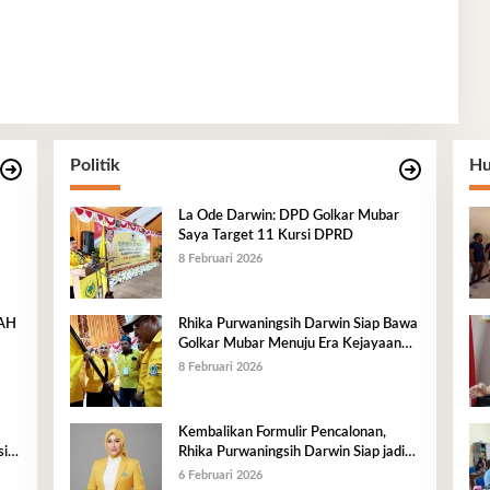
Politik
Hu
La Ode Darwin: DPD Golkar Mubar
Saya Target 11 Kursi DPRD
8 Februari 2026
RAH
Rhika Purwaningsih Darwin Siap Bawa
Golkar Mubar Menuju Era Kejayaan
Baru
8 Februari 2026
Kembalikan Formulir Pencalonan,
i,
Rhika Purwaningsih Darwin Siap jadi
n
Ketua DPD II Golkar Mubar
6 Februari 2026