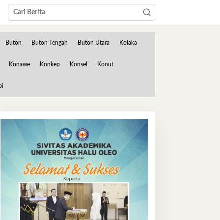
Buton
Buton Tengah
Buton Utara
Kolaka
Konawe
Konkep
Konsel
Konut
bi