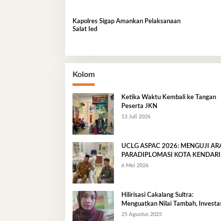
Kapolres Sigap Amankan Pelaksanaan
Salat Ied
Kolom
Ketika Waktu Kembali ke Tangan
Peserta JKN
13 Juli 2026
UCLG ASPAC 2026: MENGUJI A
PARADIPLOMASI KOTA KENDARI
6 Mei 2026
Hilirisasi Cakalang Sultra:
Menguatkan Nilai Tambah, Investas
dan Ekonomi Maritim Berkelanjuta
25 Agustus 2025