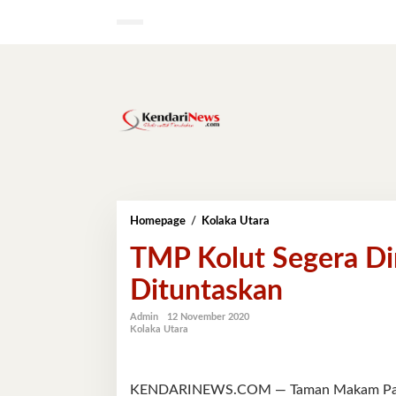
Lewati
ke
konten
TMP
Homepage
/
Kolaka Utara
Kolut
TMP Kolut Segera Di
Segera
Direnovasi,
Dituntaskan
Santunan
Veteran
Dituntaskan
Admin
12 November 2020
Kolaka Utara
KENDARINEWS.COM — Taman Makam Pahlaw