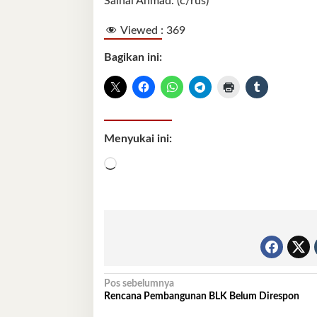
Sainal Ahmad. (c/rus)
Viewed :
369
Bagikan ini:
Menyukai ini:
Memuat...
Navigasi
Pos sebelumnya
Rencana Pembangunan BLK Belum Direspon
pos