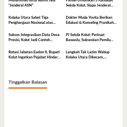
Muhammad Idrus Resmi Jadi
Pansel Umumkan 3 Kandidat
“Jenderal ASN”
Sekda Kolut, Siapa Jenderal
ASN Terpilih?
Kolaka Utara Sabet Tiga
Dokter Muda Yovita Berikan
Penghargaan Nasional atas
Edukasi & Konseling Pranikah
Inovasi dan Kinerja Layanan
Untuk Cegah Stunting Kepada
Adminduk yang Gemilang
Warga Kolut
Sukses Integrasikan Data Desa
PJ Sekda Kolut: Perkuat
Presisi, Kolut Jadi Contoh
Bawaslu, Sukseskan Pemilu
Nasional
Berkualitas
Rotasi Jabatan Eselon II, Bupati
Langkah Tak Lazim Wabup
Kolut Ingatkan Pejabat Hindari
Kolaka Utara Dikecam,
Arogansi
Pengamat Kebijakan Publik
Angkat Bicara
Tinggalkan Balasan