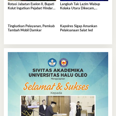
Rotasi Jabatan Eselon II, Bupati
Langkah Tak Lazim Wabup
Kolut Ingatkan Pejabat Hindari
Kolaka Utara Dikecam,
Arogansi
Pengamat Kebijakan Publik
Angkat Bicara
Tingkatkan Pelayanan, Pemkab
Kapolres Sigap Amankan
Tambah Mobil Damkar
Pelaksanaan Salat Ied