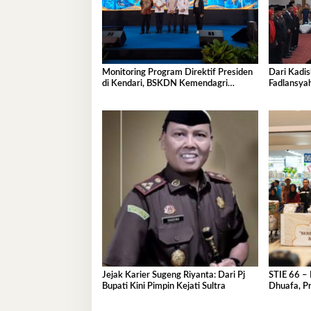
Monitoring Program Direktif Presiden
Dari Kadis
di Kendari, BSKDN Kemendagri
Fadlansya
Perkuat Sinkronisasi Pusat dan Daerah
Pemprov S
Jejak Karier Sugeng Riyanta: Dari Pj
STIE 66 – 
Bupati Kini Pimpin Kejati Sultra
Dhuafa, Pr
Ramadan