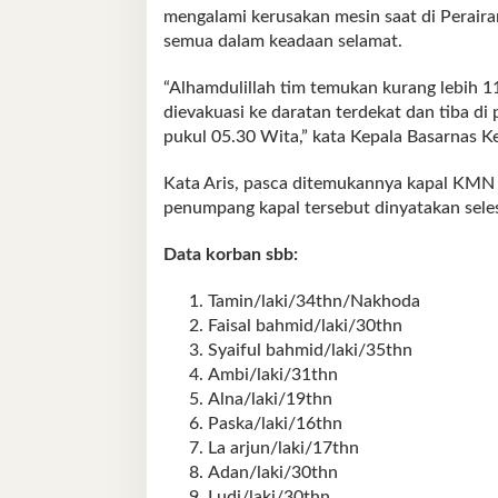
mengalami kerusakan mesin saat di Perair
semua dalam keadaan selamat.
“Alhamdulillah tim temukan kurang lebih 1
dievakuasi ke daratan terdekat dan tiba 
pukul 05.30 Wita,” kata Kepala Basarnas Ken
Kata Aris, pasca ditemukannya kapal KMN 
penumpang kapal tersebut dinyatakan seles
Data korban sbb:
Tamin/laki/34thn/Nakhoda
Faisal bahmid/laki/30thn
Syaiful bahmid/laki/35thn
Ambi/laki/31thn
Alna/laki/19thn
Paska/laki/16thn
La arjun/laki/17thn
Adan/laki/30thn
Ludi/laki/30thn