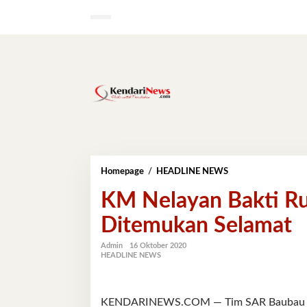
Lewati
ke
konten
KM
Homepage
/
HEADLINE NEWS
Nelayan
KM Nelayan Bakti R
Bakti
Rusak
Ditemukan Selamat
Mesin,
9
Penumpang
Admin
16 Oktober 2020
HEADLINE NEWS
Ditemukan
Selamat
KENDARINEWS.COM — Tim SAR Baubau be