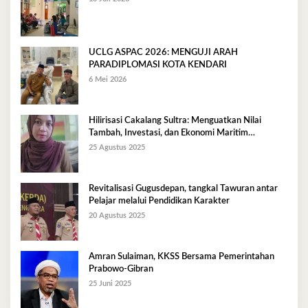
UCLG ASPAC 2026: MENGUJI ARAH
PARADIPLOMASI KOTA KENDARI
6 Mei 2026
Hilirisasi Cakalang Sultra: Menguatkan Nilai
Tambah, Investasi, dan Ekonomi Maritim
Berkelanjutan
25 Agustus 2025
Revitalisasi Gugusdepan, tangkal Tawuran antar
Pelajar melalui Pendidikan Karakter
20 Agustus 2025
Amran Sulaiman, KKSS Bersama Pemerintahan
Prabowo-Gibran
25 Juni 2025