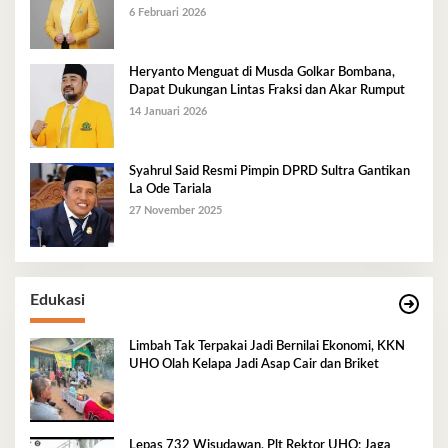
Golkar Mubar
6 Februari 2026
Heryanto Menguat di Musda Golkar Bombana,
Dapat Dukungan Lintas Fraksi dan Akar Rumput
14 Januari 2026
Syahrul Said Resmi Pimpin DPRD Sultra Gantikan
La Ode Tariala
27 November 2025
Edukasi
Limbah Tak Terpakai Jadi Bernilai Ekonomi, KKN
UHO Olah Kelapa Jadi Asap Cair dan Briket
Lepas 732 Wisudawan, Plt Rektor UHO: Jaga