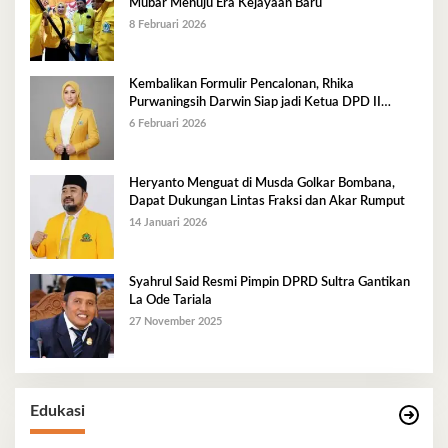
Mubar Menuju Era Kejayaan Baru
8 Februari 2026
Kembalikan Formulir Pencalonan, Rhika
Purwaningsih Darwin Siap jadi Ketua DPD II
Golkar Mubar
6 Februari 2026
Heryanto Menguat di Musda Golkar Bombana,
Dapat Dukungan Lintas Fraksi dan Akar Rumput
14 Januari 2026
Syahrul Said Resmi Pimpin DPRD Sultra Gantikan
La Ode Tariala
27 November 2025
Edukasi