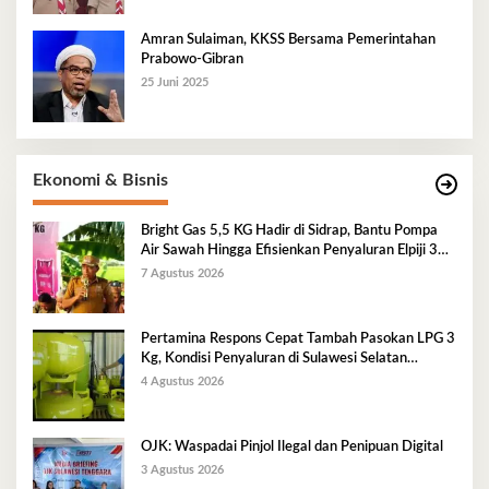
Amran Sulaiman, KKSS Bersama Pemerintahan
Prabowo-Gibran
25 Juni 2025
Ekonomi & Bisnis
Bright Gas 5,5 KG Hadir di Sidrap, Bantu Pompa
Air Sawah Hingga Efisienkan Penyaluran Elpiji 3
Kg
7 Agustus 2026
Pertamina Respons Cepat Tambah Pasokan LPG 3
Kg, Kondisi Penyaluran di Sulawesi Selatan
Berlangsung Kondusif
4 Agustus 2026
OJK: Waspadai Pinjol Ilegal dan Penipuan Digital
3 Agustus 2026