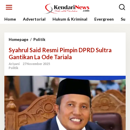
Lewati
ke
konten
Home
Advertorial
Hukum & Kriminal
Evergreen
Sult
Syahrul
Homepage
/
Politik
Said
Syahrul Said Resmi Pimpin DPRD Sultra
Resmi
Pimpin
Gantikan La Ode Tariala
DPRD
Ariyani
27 November 2025
Sultra
Politik
Gantikan
La
Ode
Tariala