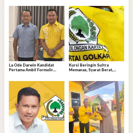
La Ode Darwin Kandidat
Kursi Beringin Sultra
Pertama Ambil Formulir
Memanas, Syarat Berat,
Pendaftaran
Aklamasi Mengintai
Perebutan Pucuk Golkar