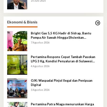
25 Juni 2025
Ekonomi & Bisnis
Bright Gas 5,5 KG Hadir di Sidrap, Bantu
Pompa Air Sawah Hingga Efisienkan
Penyaluran Elpiji 3 Kg
7 Agustus 2026
Pertamina Respons Cepat Tambah Pasokan
LPG 3 Kg, Kondisi Penyaluran di Sulawesi
Selatan Berlangsung Kondusif
4 Agustus 2026
OJK: Waspadai Pinjol Ilegal dan Penipuan
Digital
3 Agustus 2026
Pertamina Patra Niaga menurunkan Harga