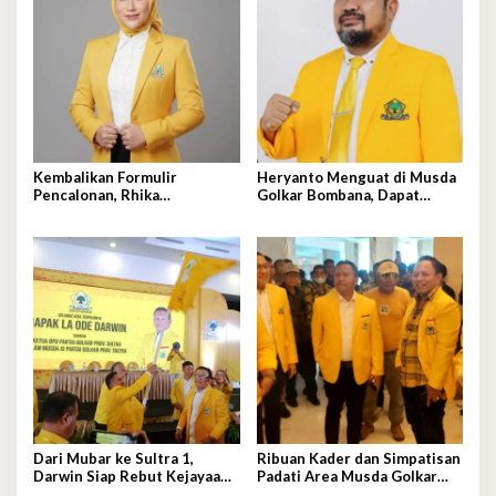
Kembalikan Formulir
Heryanto Menguat di Musda
Pencalonan, Rhika
Golkar Bombana, Dapat
Purwaningsih Darwin Siap
Dukungan Lintas Fraksi dan
jadi Ketua DPD II Golkar
Akar Rumput
Mubar
Dari Mubar ke Sultra 1,
Ribuan Kader dan Simpatisan
Darwin Siap Rebut Kejayaan
Padati Area Musda Golkar
Golkar
Sultra