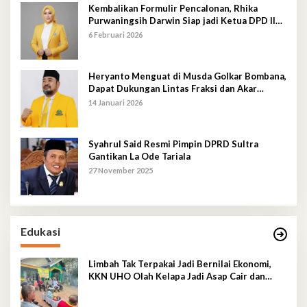
Kembalikan Formulir Pencalonan, Rhika
Purwaningsih Darwin Siap jadi Ketua DPD II
Golkar Mubar
6 Februari 2026
Heryanto Menguat di Musda Golkar Bombana,
Dapat Dukungan Lintas Fraksi dan Akar
Rumput
14 Januari 2026
Syahrul Said Resmi Pimpin DPRD Sultra
Gantikan La Ode Tariala
27 November 2025
Edukasi
Limbah Tak Terpakai Jadi Bernilai Ekonomi,
KKN UHO Olah Kelapa Jadi Asap Cair dan
Briket