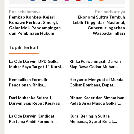
Navigasi
Pos sebelumnya
Pos berikutnya
Pemkab Konkep-Kejari
Ekonomi Sultra Tumbuh
pos
Konawe Perkuat Sinergi,
Lebih Tinggi dari Nasional,
Gelar MoU Pendampingan
Gubernur Ingatkan
dan Pembinaan Hukum
Waspadai Inflasi
Topik Terkait
La Ode Darwin: DPD Golkar
Rhika Purwaningsih Darwin
Mubar Saya Target 11 Kursi
Siap Bawa Golkar Mubar
DPRD
Menuju Era Kejayaan Baru
Kembalikan Formulir
Heryanto Menguat di Musda
Pencalonan, Rhika
Golkar Bombana, Dapat
Purwaningsih Darwin Siap
Dukungan Lintas Fraksi dan
jadi Ketua DPD II Golkar
Akar Rumput
Dari Mubar ke Sultra 1,
Ribuan Kader dan Simpatisan
Mubar
Darwin Siap Rebut Kejayaan
Padati Area Musda Golkar
Golkar
Sultra
La Ode Darwin Kandidat
Kursi Beringin Sultra
Pertama Ambil Formulir
Memanas, Syarat Berat,
Pendaftaran
Aklamasi Mengintai
Perebutan Pucuk Golkar