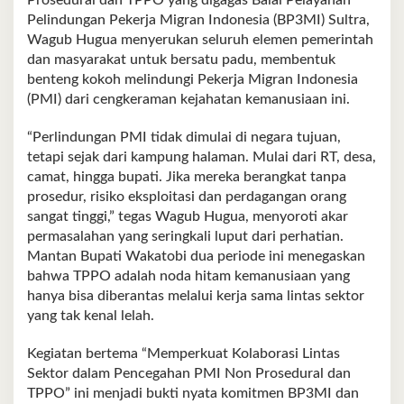
Prosedural dan TPPO yang digagas Balai Pelayanan
Pelindungan Pekerja Migran Indonesia (BP3MI) Sultra,
Wagub Hugua menyerukan seluruh elemen pemerintah
dan masyarakat untuk bersatu padu, membentuk
benteng kokoh melindungi Pekerja Migran Indonesia
(PMI) dari cengkeraman kejahatan kemanusiaan ini.
“Perlindungan PMI tidak dimulai di negara tujuan,
tetapi sejak dari kampung halaman. Mulai dari RT, desa,
camat, hingga bupati. Jika mereka berangkat tanpa
prosedur, risiko eksploitasi dan perdagangan orang
sangat tinggi,” tegas Wagub Hugua, menyoroti akar
permasalahan yang seringkali luput dari perhatian.
Mantan Bupati Wakatobi dua periode ini menegaskan
bahwa TPPO adalah noda hitam kemanusiaan yang
hanya bisa diberantas melalui kerja sama lintas sektor
yang tak kenal lelah.
Kegiatan bertema “Memperkuat Kolaborasi Lintas
Sektor dalam Pencegahan PMI Non Prosedural dan
TPPO” ini menjadi bukti nyata komitmen BP3MI dan