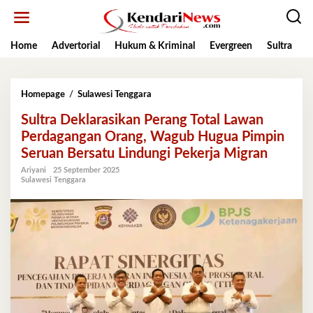
Lewati
ke
konten
Home
Advertorial
Hukum & Kriminal
Evergreen
Sultra
K
Sultra
Homepage
/
Sulawesi Tenggara
Deklarasikan
Sultra Deklarasikan Perang Total Lawan
Perang
Total
Perdagangan Orang, Wagub Hugua Pimpin
Lawan
Seruan Bersatu Lindungi Pekerja Migran
Perdagangan
Orang,
Ariyani
25 September 2025
Sulawesi Tenggara
Wagub
Hugua
Pimpin
Seruan
Bersatu
Lindungi
Pekerja
Migran