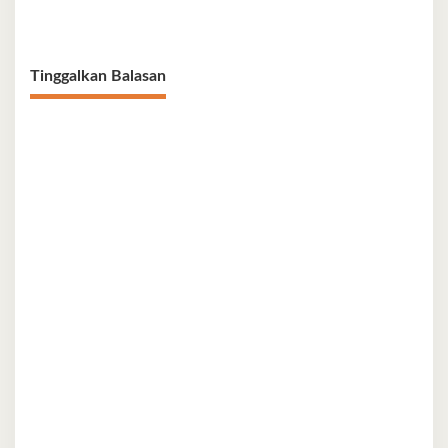
Serahkan 450 Bibit Tanaman
Sumangerukka Janji Jaga
Bunga
Warisan Budaya dan Persatuan
Bumi Anoa
Tinggalkan Balasan