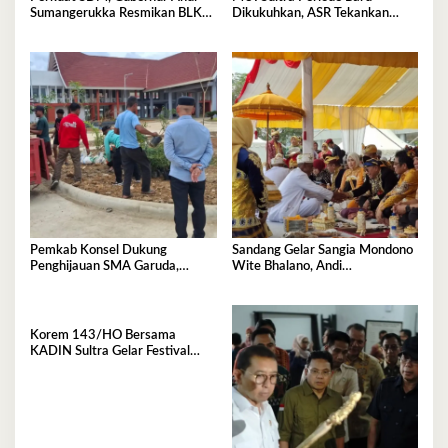
Sumangerukka Resmikan BLK
Dikukuhkan, ASR Tekankan
Buteng
Jaga Kemurnian Masjid dan
Perkuat Persatuan
Pemkab Konsel Dukung
Sandang Gelar Sangia Mondono
Penghijauan SMA Garuda,
Wite Bhalano, Andi
Serahkan 450 Bibit Tanaman
Sumangerukka Janji Jaga
Bunga
Warisan Budaya dan Persatuan
Bumi Anoa
Korem 143/HO Bersama
KADIN Sultra Gelar Festival
Rakyat 2026, 300 UMKM
Ramaikan Nobar Semifinal Piala
Dunia