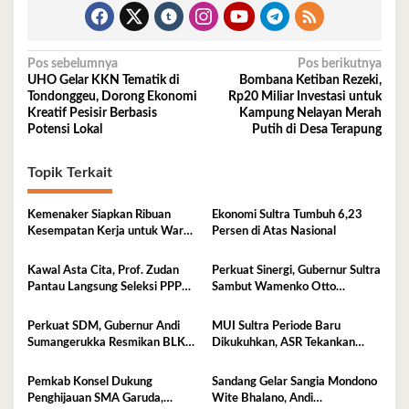
Navigasi
Pos sebelumnya
Pos berikutnya
UHO Gelar KKN Tematik di
Bombana Ketiban Rezeki,
pos
Tondonggeu, Dorong Ekonomi
Rp20 Miliar Investasi untuk
Kreatif Pesisir Berbasis
Kampung Nelayan Merah
Potensi Lokal
Putih di Desa Terapung
Topik Terkait
Kemenaker Siapkan Ribuan
Ekonomi Sultra Tumbuh 6,23
Kesempatan Kerja untuk Warga
Persen di Atas Nasional
Sultra
Kawal Asta Cita, Prof. Zudan
Perkuat Sinergi, Gubernur Sultra
Pantau Langsung Seleksi PPPK
Sambut Wamenko Otto
Kemensos di BKN Kendari
Hasibuan
Perkuat SDM, Gubernur Andi
MUI Sultra Periode Baru
Sumangerukka Resmikan BLK
Dikukuhkan, ASR Tekankan
Buteng
Jaga Kemurnian Masjid dan
Perkuat Persatuan
Pemkab Konsel Dukung
Sandang Gelar Sangia Mondono
Penghijauan SMA Garuda,
Wite Bhalano, Andi