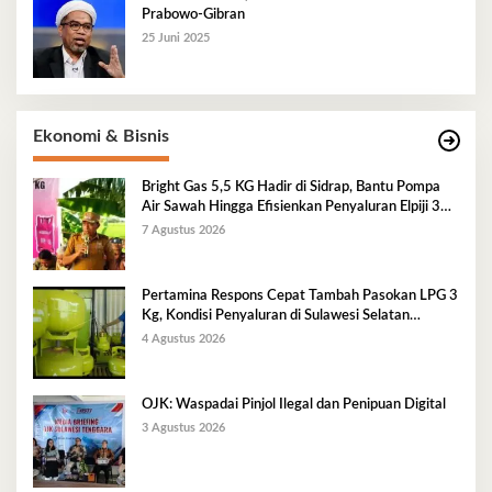
Prabowo-Gibran
25 Juni 2025
Ekonomi & Bisnis
Bright Gas 5,5 KG Hadir di Sidrap, Bantu Pompa
Air Sawah Hingga Efisienkan Penyaluran Elpiji 3
Kg
7 Agustus 2026
Pertamina Respons Cepat Tambah Pasokan LPG 3
Kg, Kondisi Penyaluran di Sulawesi Selatan
Berlangsung Kondusif
4 Agustus 2026
OJK: Waspadai Pinjol Ilegal dan Penipuan Digital
3 Agustus 2026