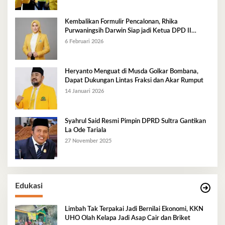
Kembalikan Formulir Pencalonan, Rhika
Purwaningsih Darwin Siap jadi Ketua DPD II
Golkar Mubar
6 Februari 2026
Heryanto Menguat di Musda Golkar Bombana,
Dapat Dukungan Lintas Fraksi dan Akar Rumput
14 Januari 2026
Syahrul Said Resmi Pimpin DPRD Sultra Gantikan
La Ode Tariala
27 November 2025
Edukasi
Limbah Tak Terpakai Jadi Bernilai Ekonomi, KKN
UHO Olah Kelapa Jadi Asap Cair dan Briket