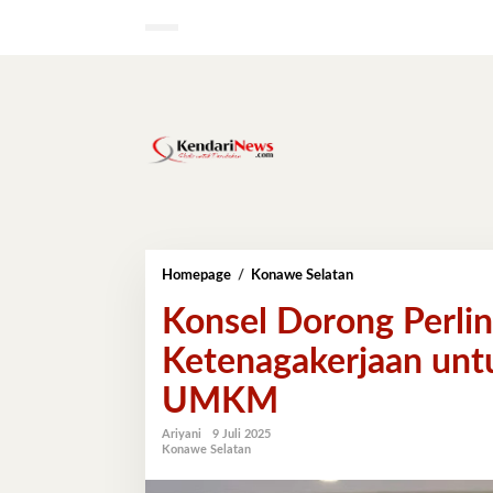
Lewati
ke
konten
Konsel
Homepage
/
Konawe Selatan
Dorong
Konsel Dorong Perlin
Perlindungan
Sosial
Ketenagakerjaan untu
Ketenagakerjaan
untuk
UMKM
Semua,
dari
Petani
Ariyani
9 Juli 2025
Konawe Selatan
hingga
UMKM