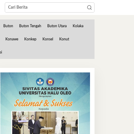
Buton
Buton Tengah
Buton Utara
Kolaka
Konawe
Konkep
Konsel
Konut
bi