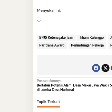
Menyukai ini:
Memuat...
BPJS Ketenagakerjaan
Irham Kalenggo
J
Paritrana Award
Perlindungan Pekerja
P
Navigasi
Pos sebelumnya
Bertabur Potensi Alam, Desa Mekar Jaya Wakili S
pos
di Lomba Desa Nasional
Topik Terkait