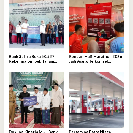
Bank Sultra Buka 50.537
Kendari Half Marathon 2026
Rekening Simpel, Tanam
Jadi Ajang Telkomsel
Budaya Menabung Sejak Dini
Perkenalkan Ekosistem
Digital Terintegrasi
Dukung Kinerja MUI, Bank
Pertamina Patra Niaga