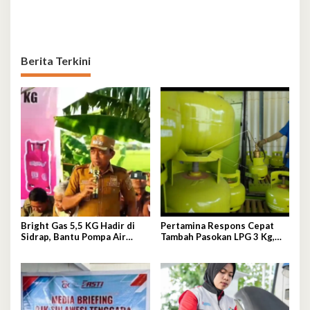
Berita Terkini
Bright Gas 5,5 KG Hadir di
Pertamina Respons Cepat
Sidrap, Bantu Pompa Air
Tambah Pasokan LPG 3 Kg,
Sawah Hingga Efisienkan
Kondisi Penyaluran di
Penyaluran Elpiji 3 Kg
Sulawesi Selatan
Berlangsung Kondusif