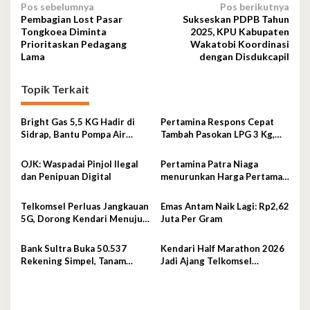
Navigasi
Pos sebelumnya
Pos berikutnya
Pembagian Lost Pasar
Sukseskan PDPB Tahun
pos
Tongkoea Diminta
2025, KPU Kabupaten
Prioritaskan Pedagang
Wakatobi Koordinasi
Lama
dengan Disdukcapil
Topik Terkait
Bright Gas 5,5 KG Hadir di
Pertamina Respons Cepat
Sidrap, Bantu Pompa Air
Tambah Pasokan LPG 3 Kg,
Sawah Hingga Efisienkan
Kondisi Penyaluran di
Penyaluran Elpiji 3 Kg
Sulawesi Selatan
OJK: Waspadai Pinjol Ilegal
Pertamina Patra Niaga
Berlangsung Kondusif
dan Penipuan Digital
menurunkan Harga Pertamax
per 1 Agustus 2026
Telkomsel Perluas Jangkauan
Emas Antam Naik Lagi: Rp2,62
5G, Dorong Kendari Menuju
Juta Per Gram
Kota Digital
Bank Sultra Buka 50.537
Kendari Half Marathon 2026
Rekening Simpel, Tanam
Jadi Ajang Telkomsel
Budaya Menabung Sejak Dini
Perkenalkan Ekosistem
Digital Terintegrasi