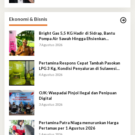
Ekonomi & Bisnis
Bright Gas 5,5 KG Hadir di Sidrap, Bantu
Pompa Air Sawah Hingga Efisienkan
Penyaluran Elpiji 3 Kg
7 Agustus 2026
Pertamina Respons Cepat Tambah Pasokan
LPG 3 Kg, Kondisi Penyaluran di Sulawesi
Selatan Berlangsung Kondusif
4 Agustus 2026
OJK: Waspadai Pinjol Ilegal dan Penipuan
Digital
3 Agustus 2026
Pertamina Patra Niaga menurunkan Harga
Pertamax per 1 Agustus 2026
1 Agustus 2026