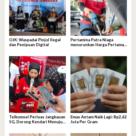
OJK: Waspadai Pinjol Ilegal
Pertamina Patra Niaga
dan Penipuan Digital
menurunkan Harga Pertamax
per 1 Agustus 2026
Telkomsel Perluas Jangkauan
Emas Antam Naik Lagi: Rp2,62
5G, Dorong Kendari Menuju
Juta Per Gram
Kota Digital