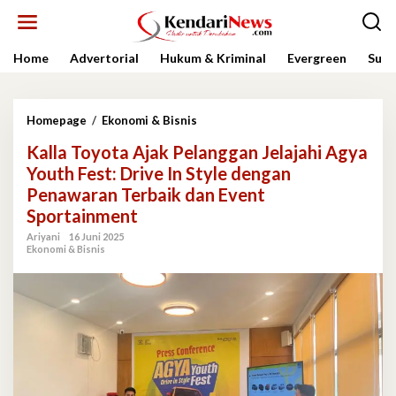
Lewati
ke
konten
Home
Advertorial
Hukum & Kriminal
Evergreen
Sult
Kalla
Homepage
/
Ekonomi & Bisnis
Toyota
Kalla Toyota Ajak Pelanggan Jelajahi Agya
Ajak
Pelanggan
Youth Fest: Drive In Style dengan
Jelajahi
Penawaran Terbaik dan Event
Agya
Sportainment
Youth
Fest:
Ariyani
16 Juni 2025
Drive
Ekonomi & Bisnis
In
Style
dengan
Penawaran
Terbaik
dan
Event
Sportainment