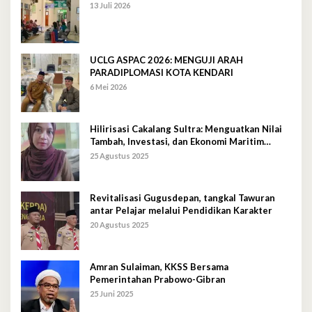
13 Juli 2026
UCLG ASPAC 2026: MENGUJI ARAH
PARADIPLOMASI KOTA KENDARI
6 Mei 2026
Hilirisasi Cakalang Sultra: Menguatkan Nilai
Tambah, Investasi, dan Ekonomi Maritim
Berkelanjutan
25 Agustus 2025
Revitalisasi Gugusdepan, tangkal Tawuran
antar Pelajar melalui Pendidikan Karakter
20 Agustus 2025
Amran Sulaiman, KKSS Bersama
Pemerintahan Prabowo-Gibran
25 Juni 2025