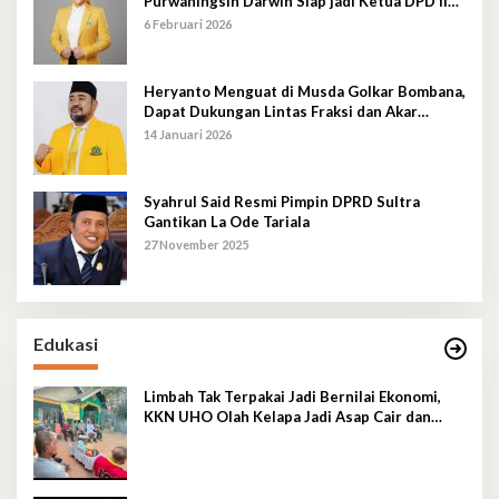
Purwaningsih Darwin Siap jadi Ketua DPD II
Golkar Mubar
6 Februari 2026
Heryanto Menguat di Musda Golkar Bombana,
Dapat Dukungan Lintas Fraksi dan Akar
Rumput
14 Januari 2026
Syahrul Said Resmi Pimpin DPRD Sultra
Gantikan La Ode Tariala
27 November 2025
Edukasi
Limbah Tak Terpakai Jadi Bernilai Ekonomi,
KKN UHO Olah Kelapa Jadi Asap Cair dan
Briket