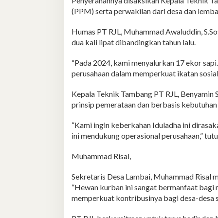
Penyerahannya disaksikan Kepala Teknik T
(PPM) serta perwakilan dari desa dan lemb
Humas PT RJL, Muhammad Awaluddin, S.Sos
dua kali lipat dibandingkan tahun lalu.
“Pada 2024, kami menyalurkan 17 ekor sapi.
perusahaan dalam memperkuat ikatan sosial 
Kepala Teknik Tambang PT RJL, Benyamin Sa
prinsip pemerataan dan berbasis kebutuhan s
“Kami ingin keberkahan Iduladha ini dirasa
ini mendukung operasional perusahaan,” tutu
Muhammad Risal,
Sekretaris Desa Lambai, Muhammad Risal m
“Hewan kurban ini sangat bermanfaat bagi 
memperkuat kontribusinya bagi desa-desa sek