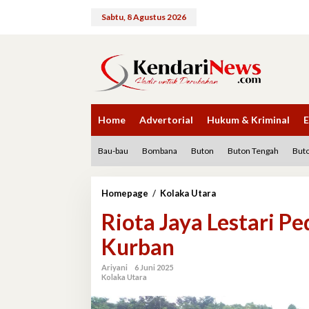
Lewati
ke
Sabtu, 8 Agustus 2026
konten
Home
Advertorial
Hukum & Kriminal
E
Bau-bau
Bombana
Buton
Buton Tengah
Buto
Riota
Homepage
/
Kolaka Utara
Jaya
Riota Jaya Lestari Pe
Lestari
Peduli,
Kurban
Salurkan
35
Ekor
Ariyani
6 Juni 2025
Kolaka Utara
Sapi
Kurban