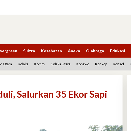
vergreen
Sultra
Kesehatan
Aneka
Olahraga
Edukasi
n Utara
Kolaka
Koltim
Kolaka Utara
Konawe
Konkep
Konsel
duli, Salurkan 35 Ekor Sapi