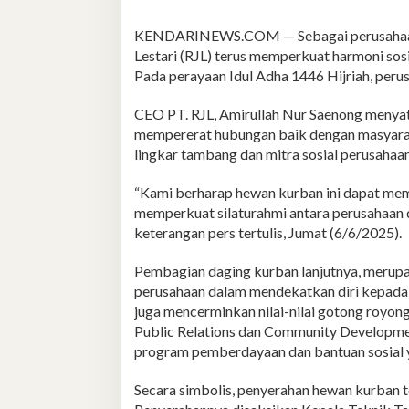
KENDARINEWS.COM — Sebagai perusahaan ya
Lestari (RJL) terus memperkuat harmoni sosi
Pada perayaan Idul Adha 1446 Hijriah, peru
CEO PT. RJL, Amirullah Nur Saenong menya
mempererat hubungan baik dengan masyarak
lingkar tambang dan mitra sosial perusahaa
“Kami berharap hewan kurban ini dapat me
memperkuat silaturahmi antara perusahaan d
keterangan pers tertulis, Jumat (6/6/2025).
Pembagian daging kurban lanjutnya, merupa
perusahaan dalam mendekatkan diri kepada m
juga mencerminkan nilai-nilai gotong royong
Public Relations dan Community Developm
program pemberdayaan dan bantuan sosial y
Secara simbolis, penyerahan hewan kurban t