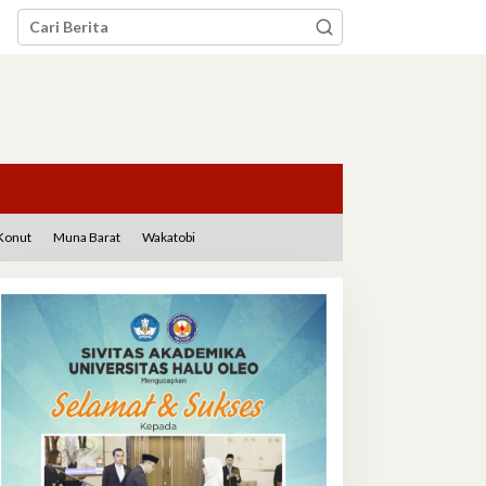
Konut
Muna Barat
Wakatobi