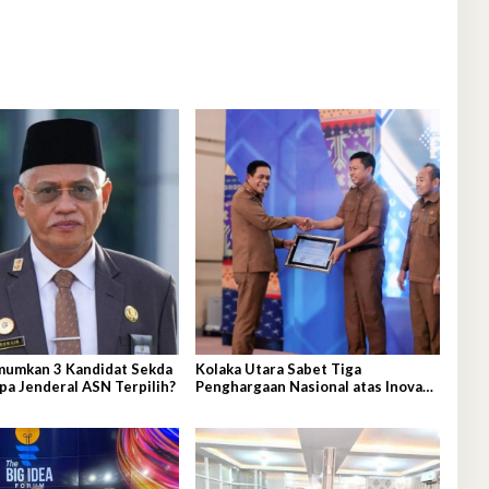
mumkan 3 Kandidat Sekda
Kolaka Utara Sabet Tiga
apa Jenderal ASN Terpilih?
Penghargaan Nasional atas Inovasi
dan Kinerja Layanan Adminduk
yang Gemilang