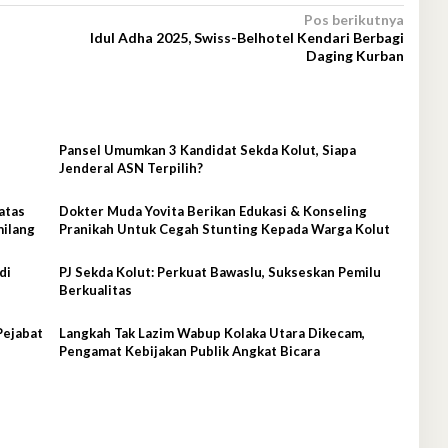
Pos berikutnya
Idul Adha 2025, Swiss-Belhotel Kendari Berbagi
Daging Kurban
Pansel Umumkan 3 Kandidat Sekda Kolut, Siapa
Jenderal ASN Terpilih?
atas
Dokter Muda Yovita Berikan Edukasi & Konseling
milang
Pranikah Untuk Cegah Stunting Kepada Warga Kolut
di
PJ Sekda Kolut: Perkuat Bawaslu, Sukseskan Pemilu
Berkualitas
Pejabat
Langkah Tak Lazim Wabup Kolaka Utara Dikecam,
Pengamat Kebijakan Publik Angkat Bicara