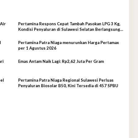
Air
Pertamina Respons Cepat Tambah Pasokan LPG 3 Kg,
Kondisi Penyaluran di Sulawesi Selatan Berlangsung
Kondusif
l
Pertamina Patra Niaga menurunkan Harga Pertamax
per 1 Agustus 2026
ri
Emas Antam Naik Lagi: Rp2,62 Juta Per Gram
el
Pertamina Patra Niaga Regional Sulawesi Perluas
Penyaluran Biosolar B50, Kini Tersedia di 457 SPBU