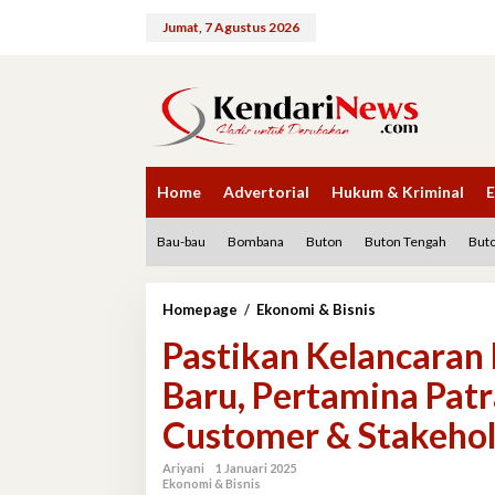
Lewati
ke
Jumat, 7 Agustus 2026
konten
Home
Advertorial
Hukum & Kriminal
E
Bau-bau
Bombana
Buton
Buton Tengah
Buto
Pastikan
Homepage
/
Ekonomi & Bisnis
Kelancaran
Pastikan Kelancaran
Penerbangan
Saat
Baru, Pertamina Patr
Tahun
Baru,
Customer & Stakehol
Pertamina
Patra
Niaga
Ariyani
1 Januari 2025
Ekonomi & Bisnis
Tingkatkan