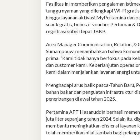
Fasilitas ini memberikan pengalaman istim
tunggu nyaman yang dilengkapi Wi-Fi gratis, 
hingga layanan aktivasi MyPertamina dan 
snack gratis, bonus e-voucher Pertamax & De
registrasi subisi tepat JBKP.
Area Manager Communication, Relation, & C
Sumampouw, menambahkan bahwa komunikasi
prima. “Kami tidak hanya berfokus pada kel
dan customer kami. Keberlanjutan operasiona
kami dalam menjalankan layanan energi untu
Menghadapi arus balik pasca-Tahun Baru, P
bahan bakar dan penguatan infrastruktur di
penerbangan di awal tahun 2025.
Pertamina AFT Hasanuddin berhasil memenuh
juta liter sepanjang tahun 2024. Selain itu, d
membantu meningkatkan efisiensi layanan 
telah memberikan nilai tambah bagi pelang