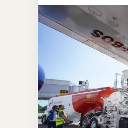
Sinergi
Customer
&
Stakeholder
di
AFT
Hasanuddin