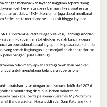
ewa dengan menawarkan layanan unggulan seperti ruang
layanan cek kesehatan, area bermain, kursi pijat gratis,
penjualan produk UMKM. Konsumen juga dapat menikmati
x Series, serta merchandise eksklusif hingga layanan
SR PT Pertamina Patra Niaga Sulawesi, Fahrougi Andriani
 yang kuat dengan stakeholder adalah kunci layanan
ancaran operasional, tetapi juga pada kepuasan stakeholder
l yang ramah lingkungan juga menjadi salah satu prioritas
k penerbangan,” jelas Fahrougi.
ertamina telah menyiapkan strategi tambahan pasokan
stribusi untuk mendukung kelancaran operasional
i kebutuhan avtur dengan total volume lebih dari 207,6
igitalisasi monitoring distribusi bahan bakar telah
kepada maskapai. Serta pelayanan Serambi MyPertamina
gan di Bandara Sultan Hasanuddin dan Sam Ratulangi(kn)