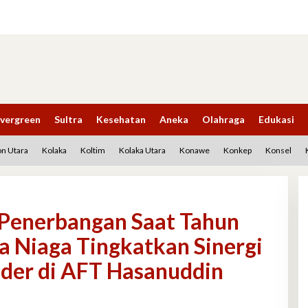
vergreen
Sultra
Kesehatan
Aneka
Olahraga
Edukasi
n Utara
Kolaka
Koltim
Kolaka Utara
Konawe
Konkep
Konsel
 Penerbangan Saat Tahun
a Niaga Tingkatkan Sinergi
der di AFT Hasanuddin