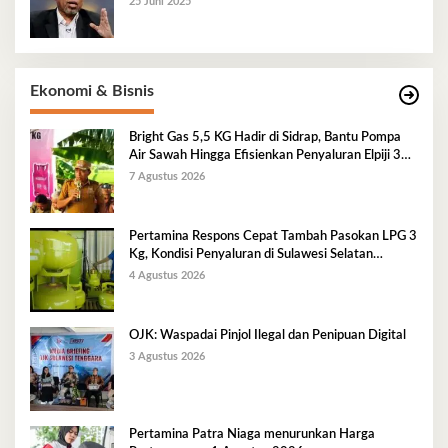
25 Juni 2025
Ekonomi & Bisnis
Bright Gas 5,5 KG Hadir di Sidrap, Bantu Pompa
Air Sawah Hingga Efisienkan Penyaluran Elpiji 3
Kg
7 Agustus 2026
Pertamina Respons Cepat Tambah Pasokan LPG 3
Kg, Kondisi Penyaluran di Sulawesi Selatan
Berlangsung Kondusif
4 Agustus 2026
OJK: Waspadai Pinjol Ilegal dan Penipuan Digital
3 Agustus 2026
Pertamina Patra Niaga menurunkan Harga