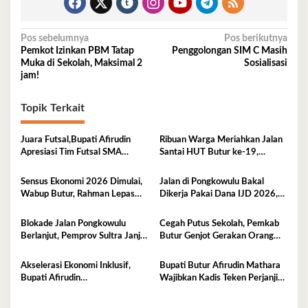
Navigasi
Pos sebelumnya
Pos berikutnya
Pemkot Izinkan PBM Tatap
Penggolongan SIM C Masih
pos
Muka di Sekolah, Maksimal 2
Sosialisasi
jam!
Topik Terkait
Juara Futsal,Bupati Afirudin
Ribuan Warga Meriahkan Jalan
Apresiasi Tim Futsal SMA
Santai HUT Butur ke-19,
Negeri 2 Kambowa
Hadiah Utama Sepeda Motor
Sensus Ekonomi 2026 Dimulai,
Jalan di Pongkowulu Bakal
Wabup Butur, Rahman Lepas
Dikerja Pakai Dana IJD 2026,
Balon Secara Simbolis
Blokade Dibuka
Blokade Jalan Pongkowulu
Cegah Putus Sekolah, Pemkab
Berlanjut, Pemprov Sultra Janji
Butur Genjot Gerakan Orang
Perbaikan Darurat dan Usulkan
Tua Asuh
Penanganan Permanen
Akselerasi Ekonomi Inklusif,
Bupati Butur Afirudin Mathara
Bupati Afirudin
Wajibkan Kadis Teken Perjanjian
Pertanggungjawabkan APBD
Kinerja Tahun 2026
2025