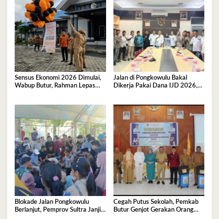
Sensus Ekonomi 2026 Dimulai,
Jalan di Pongkowulu Bakal
Wabup Butur, Rahman Lepas
Dikerja Pakai Dana IJD 2026,
Balon Secara Simbolis
Blokade Dibuka
Blokade Jalan Pongkowulu
Cegah Putus Sekolah, Pemkab
Berlanjut, Pemprov Sultra Janji
Butur Genjot Gerakan Orang
Perbaikan Darurat dan Usulkan
Tua Asuh