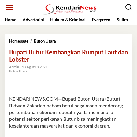
Lewati
ke
konten
Home
Advertorial
Hukum & Kriminal
Evergreen
Sultra
K
Bupati
Homepage
/
Buton Utara
Butur
Bupati Butur Kembangkan Rumput Laut dan
Kembangkan
Rumput
Lobster
Laut
Admin
13 Agustus 2021
dan
Buton Utara
Lobster
KENDARINEWS.COM—Bupati Buton Utara (Butur)
Ridwan Zakariah paham betul bagaimana mendorong
pertumbuhan ekonomi daerahnya. Ia menilai bila
potensi sektor perikanan Butur bisa meningkatkan
kesejahteraan masyarakat dan ekonomi daerah.