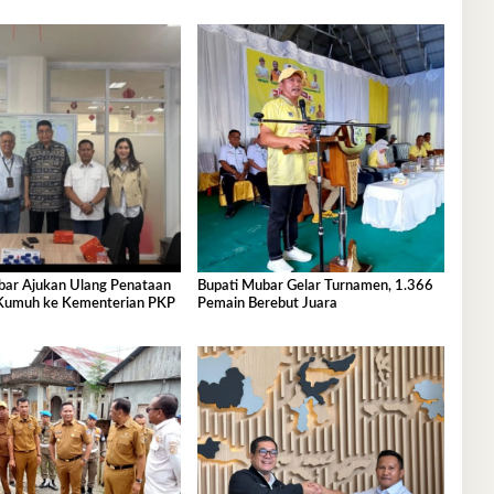
bar Ajukan Ulang Penataan
Bupati Mubar Gelar Turnamen, 1.366
Kumuh ke Kementerian PKP
Pemain Berebut Juara