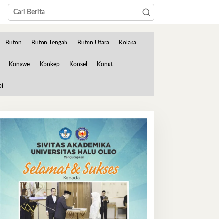
Buton
Buton Tengah
Buton Utara
Kolaka
Konawe
Konkep
Konsel
Konut
bi