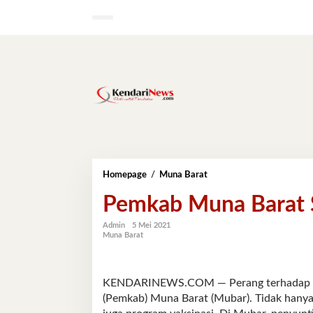
Lewati
ke
konten
Pemkab
Homepage
/
Muna Barat
Muna
Pemkab Muna Barat Si
Barat
Siapkan
Vaksinasi
Admin
5 Mei 2021
Muna Barat
Tahap
II
KENDARINEWS.COM — Perang terhadap wab
(Pemkab) Muna Barat (Mubar). Tidak hanya