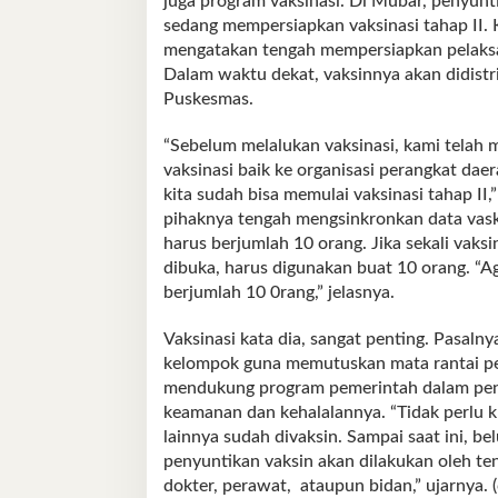
juga program vaksinasi. Di Mubar, penyunti
sedang mempersiapkan vaksinasi tahap II. 
mengatakan tengah mempersiapkan pelaksanaa
Dalam waktu dekat, vaksinnya akan didistri
Puskesmas.
“Sebelum melalukan vaksinasi, kami telah
vaksinasi baik ke organisasi perangkat da
kita sudah bisa memulai vaksinasi tahap II,
pihaknya tengah mengsinkronkan data vaski
harus berjumlah 10 orang. Jika sekali vaks
dibuka, harus digunakan buat 10 orang. “Ag
berjumlah 10 0rang,” jelasnya.
Vaksinasi kata dia, sangat penting. Pasal
kelompok guna memutuskan mata rantai pen
mendukung program pemerintah dalam penan
keamanan dan kehalalannya. “Tidak perlu k
lainnya sudah divaksin. Sampai saat ini, be
penyuntikan vaksin akan dilakukan oleh te
dokter, perawat, ataupun bidan,” ujarnya. (