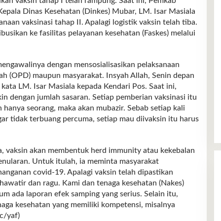
kan vaksin tahap I telah rampung. Saat ini, Pemkab
Kepala Dinas Kesehatan (Dinkes) Mubar, LM. Isar Masiala
n vaksinasi tahap II. Apalagi logistik vaksin telah tiba.
busikan ke fasilitas pelayanan kesehatan (Faskes) melalui
 mengawalinya dengan mensosialisasikan pelaksanaan
erah (OPD) maupun masyarakat. Insyah Allah, Senin depan
” kata LM. Isar Masiala kepada Kendari Pos. Saat ini,
n dengan jumlah sasaran. Setiap pemberian vaksinasi itu
in hanya seorang, maka akan mubazir. Sebab setiap kali
ar tidak terbuang percuma, setiap mau diivaksin itu harus
nya, vaksin akan membentuk herd immunity atau kekebalan
ularan. Untuk itulah, ia meminta masyarakat
ganan covid-19. Apalagi vaksin telah dipastikan
hawatir dan ragu. Kami dan tenaga kesehatan (Nakes)
lum ada laporan efek samping yang serius. Selain itu,
naga kesehatan yang memiliki kompetensi, misalnya
c/yaf)