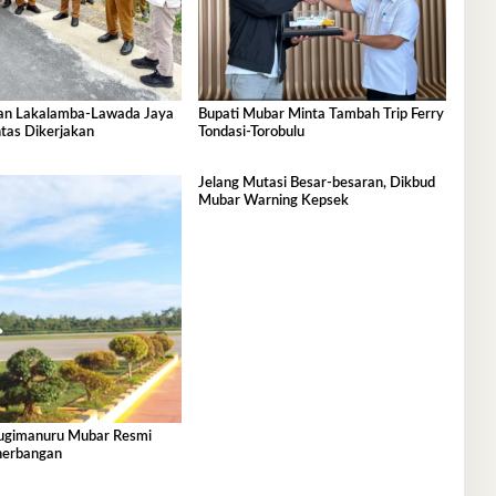
lan Lakalamba-Lawada Jaya
Bupati Mubar Minta Tambah Trip Ferry
tas Dikerjakan
Tondasi-Torobulu
Jelang Mutasi Besar-besaran, Dikbud
Mubar Warning Kepsek
ugimanuru Mubar Resmi
nerbangan