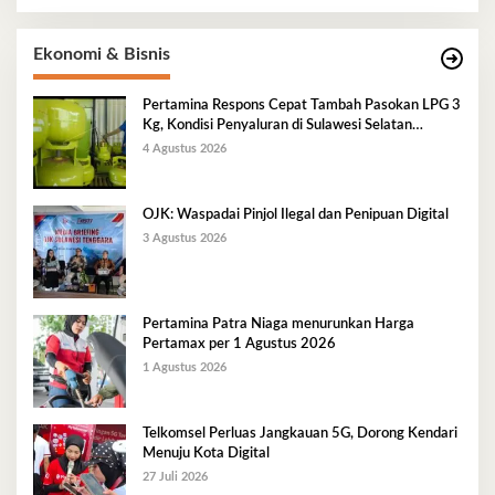
Ekonomi & Bisnis
Pertamina Respons Cepat Tambah Pasokan LPG 3
Kg, Kondisi Penyaluran di Sulawesi Selatan
Berlangsung Kondusif
4 Agustus 2026
OJK: Waspadai Pinjol Ilegal dan Penipuan Digital
3 Agustus 2026
Pertamina Patra Niaga menurunkan Harga
Pertamax per 1 Agustus 2026
1 Agustus 2026
Telkomsel Perluas Jangkauan 5G, Dorong Kendari
Menuju Kota Digital
27 Juli 2026