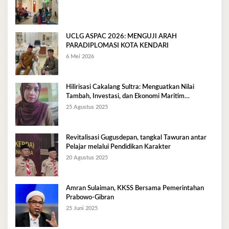
UCLG ASPAC 2026: MENGUJI ARAH
PARADIPLOMASI KOTA KENDARI
6 Mei 2026
Hilirisasi Cakalang Sultra: Menguatkan Nilai
Tambah, Investasi, dan Ekonomi Maritim
Berkelanjutan
25 Agustus 2025
Revitalisasi Gugusdepan, tangkal Tawuran antar
Pelajar melalui Pendidikan Karakter
20 Agustus 2025
Amran Sulaiman, KKSS Bersama Pemerintahan
Prabowo-Gibran
25 Juni 2025