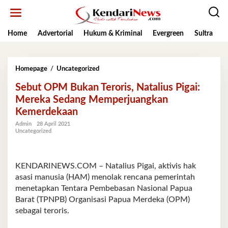
Lewati
ke
konten
Home
Advertorial
Hukum & Kriminal
Evergreen
Sultra
K
Sebut
Homepage
/
Uncategorized
OPM
Sebut OPM Bukan Teroris, Natalius Pigai:
Bukan
Teroris,
Mereka Sedang Memperjuangkan
Natalius
Kemerdekaan
Pigai:
Mereka
Admin
28 April 2021
Uncategorized
Sedang
Memperjuangkan
Kemerdekaan
KENDARINEWS.COM – Natalius Pigai, aktivis hak
asasi manusia (HAM) menolak rencana pemerintah
menetapkan Tentara Pembebasan Nasional Papua
Barat (TPNPB) Organisasi Papua Merdeka (OPM)
sebagai teroris.