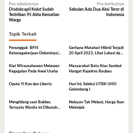
Navigasi
Pos sebelumnya
Pos berikutnya
Disdukcapil Kolut Sudah
Sebulan Ada Dua Aksi Teror di
pos
Terbitkan 95 Akta Kematian
Indonesia
Warga
Topik Terkait
Penunggak BPJS
Gerhana Matahari Hibrid Terjadi
Ketenagakerjaan Didominasi
20 April 2023, Lihat Lokasi dan
Perusahaan Tambang
Waktunya di Sini
Kiat Wirausahawan Melawan
Masyarakat Batu Atas Sambut
Kegagalan Pada Awal Usaha
Hangat Kapolres Baubau
Oputa Yi Koo dan Liberty
Hari Ini, Seleksi UTBK UHO
Gelombang I
Menghilang saat Bukber,
Nelayan Tak Melaut, Harga Ikan
Ternyata Wanita ini Dibunuh
Melonjak
Istri Selingkuhannya