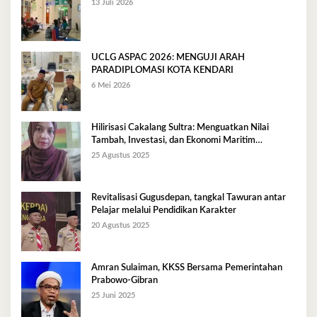
13 Juli 2026
UCLG ASPAC 2026: MENGUJI ARAH
PARADIPLOMASI KOTA KENDARI
6 Mei 2026
Hilirisasi Cakalang Sultra: Menguatkan Nilai
Tambah, Investasi, dan Ekonomi Maritim
Berkelanjutan
25 Agustus 2025
Revitalisasi Gugusdepan, tangkal Tawuran antar
Pelajar melalui Pendidikan Karakter
20 Agustus 2025
Amran Sulaiman, KKSS Bersama Pemerintahan
Prabowo-Gibran
25 Juni 2025