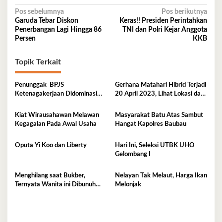
Navigasi
Pos sebelumnya
Pos berikutnya
Garuda Tebar Diskon
Keras!! Presiden Perintahkan
pos
Penerbangan Lagi Hingga 86
TNI dan Polri Kejar Anggota
Persen
KKB
Topik Terkait
Penunggak BPJS
Gerhana Matahari Hibrid Terjadi
Ketenagakerjaan Didominasi
20 April 2023, Lihat Lokasi dan
Perusahaan Tambang
Waktunya di Sini
Kiat Wirausahawan Melawan
Masyarakat Batu Atas Sambut
Kegagalan Pada Awal Usaha
Hangat Kapolres Baubau
Oputa Yi Koo dan Liberty
Hari Ini, Seleksi UTBK UHO
Gelombang I
Menghilang saat Bukber,
Nelayan Tak Melaut, Harga Ikan
Ternyata Wanita ini Dibunuh
Melonjak
Istri Selingkuhannya