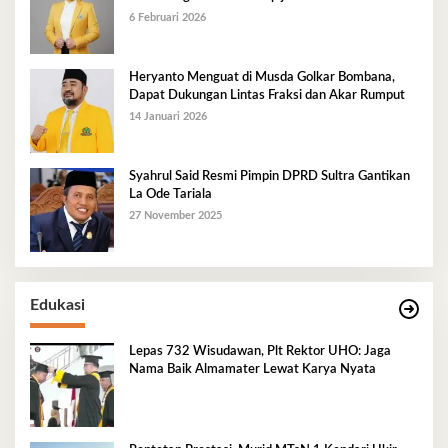
Golkar Mubar
6 Februari 2026
Heryanto Menguat di Musda Golkar Bombana,
Dapat Dukungan Lintas Fraksi dan Akar Rumput
14 Januari 2026
Syahrul Said Resmi Pimpin DPRD Sultra Gantikan
La Ode Tariala
27 November 2025
Edukasi
Lepas 732 Wisudawan, Plt Rektor UHO: Jaga
Nama Baik Almamater Lewat Karya Nyata