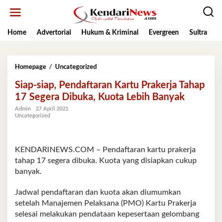
Lewati
ke
konten
Home
Advertorial
Hukum & Kriminal
Evergreen
Sultra
K
Siap-
Homepage
/
Uncategorized
siap,
Siap-siap, Pendaftaran Kartu Prakerja Tahap
Pendaftaran
Kartu
17 Segera Dibuka, Kuota Lebih Banyak
Prakerja
Admin
27 April 2021
Tahap
Uncategorized
17
Segera
Dibuka,
Kuota
KENDARINEWS.COM – Pendaftaran kartu prakerja
Lebih
tahap 17 segera dibuka. Kuota yang disiapkan cukup
Banyak
banyak.
Jadwal pendaftaran dan kuota akan diumumkan
setelah Manajemen Pelaksana (PMO) Kartu Prakerja
selesai melakukan pendataan kepesertaan gelombang