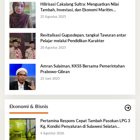
Hilirisasi Cakalang Sultra: Menguatkan Nilai
Tambah, Investasi, dan Ekonomi Maritim
Berkelanjutan
25 Agustus 2025
Revitalisasi Gugusdepan, tangkal Tawuran antar
Pelajar melalui Pendidikan Karakter
20 Agustus 2025
Amran Sulaiman, KKSS Bersama Pemerintahan
Prabowo-Gibran
25 Juni 2025
Ekonomi & Bisnis
Pertamina Respons Cepat Tambah Pasokan LPG 3
Kg, Kondisi Penyaluran di Sulawesi Selatan
Berlangsung Kondusif
4 Agustus 2026