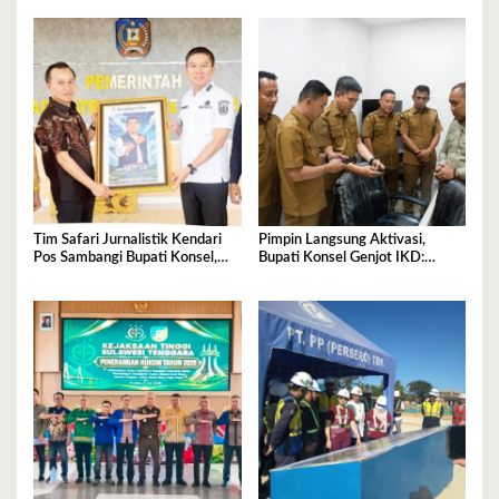
Semua
Perekonomian Tumbuh
Signifikan
Tim Safari Jurnalistik Kendari
Pimpin Langsung Aktivasi,
Pos Sambangi Bupati Konsel,
Bupati Konsel Genjot IKD:
Bahas Sinergi dan Arah
Wujud Pelayanan Cepat Tanpa
Pembangunan
Kertas