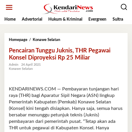
Lewati
ke
konten
Home
Advertorial
Hukum & Kriminal
Evergreen
Sultra
K
Pencairan
Homepage
/
Konawe Selatan
Tunggu
Pencairan Tunggu Juknis, THR Pegawai
Juknis,
THR
Konsel Diproyeksi Rp 25 Miliar
Pegawai
Admin
24 April 2021
Konsel
Konawe Selatan
Diproyeksi
Rp
25
Miliar
KENDARINEWS.COM — Pembayaran tunjangan hari
raya (THR) bagi Aparatur Sipil Negara (ASN) lingkup
Pemerintah Kabupaten (Pemkab) Konawe Selatan
(Konsel) kini tengah disiapkan. Hanya saja, semua harus
bersabar menunggu petunjuk teknis (Juknis)
pembayaran dari pemerintah pusat. “Tetap akan ada
THR untuk pegawai di Kabupaten Konsel. Hanya