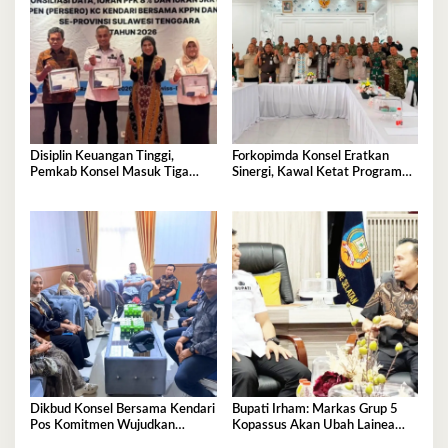
Disiplin Keuangan Tinggi,
Forkopimda Konsel Eratkan
Pemkab Konsel Masuk Tiga
Sinergi, Kawal Ketat Program
Besar Se-Sultra dan Raih
Strategis Nasional
Penghargaan PT Taspen
Dikbud Konsel Bersama Kendari
Bupati Irham: Markas Grup 5
Pos Komitmen Wujudkan
Kopassus Akan Ubah Lainea
Pendidikan Berkualitas untuk
Jadi Kota Kecil, Dorong