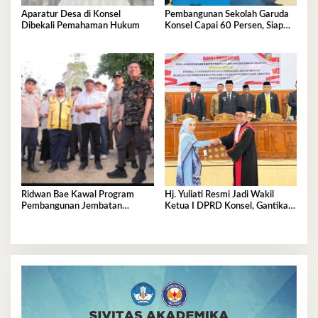
Aparatur Desa di Konsel
Pembangunan Sekolah Garuda
Dibekali Pemahaman Hukum
Konsel Capai 60 Persen, Siap
Beroperasi Tahun Ajaran 2026–
2027
Ridwan Bae Kawal Program
Hj. Yuliati Resmi Jadi Wakil
Pembangunan Jembatan
Ketua I DPRD Konsel, Gantikan
Sabulakoa–Pondidaha
Ronal Rante Alang