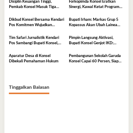
Disiplin Keuangan Tinggi,
Forkopimda Konsel Eratkan
Pemkab Konsel Masuk Tiga
Sinergi, Kawal Ketat Program
Besar Se-Sultra dan Raih
Strategis Nasional
Penghargaan PT Taspen
Dikbud Konsel Bersama Kendari
Bupati Irham: Markas Grup 5
Pos Komitmen Wujudkan
Kopassus Akan Ubah Lainea
Pendidikan Berkualitas untuk
Jadi Kota Kecil, Dorong
Semua
Perekonomian Tumbuh
Tim Safari Jurnalistik Kendari
Pimpin Langsung Aktivasi,
Signifikan
Pos Sambangi Bupati Konsel,
Bupati Konsel Genjot IKD:
Bahas Sinergi dan Arah
Wujud Pelayanan Cepat Tanpa
Pembangunan
Kertas
Aparatur Desa di Konsel
Pembangunan Sekolah Garuda
Dibekali Pemahaman Hukum
Konsel Capai 60 Persen, Siap
Beroperasi Tahun Ajaran 2026–
2027
Tinggalkan Balasan