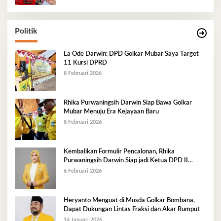
Politik
La Ode Darwin: DPD Golkar Mubar Saya Target
11 Kursi DPRD
8 Februari 2026
Rhika Purwaningsih Darwin Siap Bawa Golkar
Mubar Menuju Era Kejayaan Baru
8 Februari 2026
Kembalikan Formulir Pencalonan, Rhika
Purwaningsih Darwin Siap jadi Ketua DPD II
Golkar Mubar
6 Februari 2026
Heryanto Menguat di Musda Golkar Bombana,
Dapat Dukungan Lintas Fraksi dan Akar Rumput
14 Januari 2026