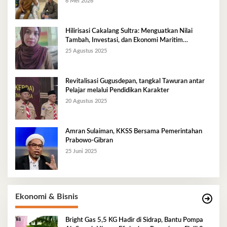
6 Mei 2026
Hilirisasi Cakalang Sultra: Menguatkan Nilai
Tambah, Investasi, dan Ekonomi Maritim
Berkelanjutan
25 Agustus 2025
Revitalisasi Gugusdepan, tangkal Tawuran antar
Pelajar melalui Pendidikan Karakter
20 Agustus 2025
Amran Sulaiman, KKSS Bersama Pemerintahan
Prabowo-Gibran
25 Juni 2025
Ekonomi & Bisnis
Bright Gas 5,5 KG Hadir di Sidrap, Bantu Pompa