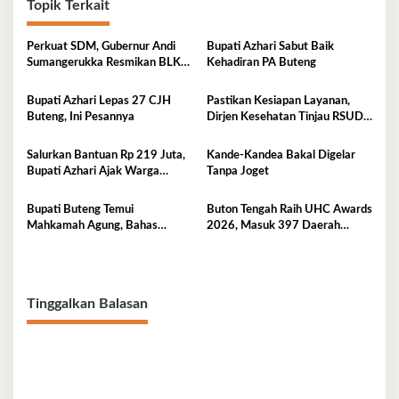
Topik Terkait
Perkuat SDM, Gubernur Andi
Bupati Azhari Sabut Baik
Sumangerukka Resmikan BLK
Kehadiran PA Buteng
Buteng
Bupati Azhari Lepas 27 CJH
Pastikan Kesiapan Layanan,
Buteng, Ini Pesannya
Dirjen Kesehatan Tinjau RSUD
Buton Tengah
Salurkan Bantuan Rp 219 Juta,
Kande-Kandea Bakal Digelar
Bupati Azhari Ajak Warga
Tanpa Joget
Manfaatkan Sekolah Rakyat
Bupati Buteng Temui
Buton Tengah Raih UHC Awards
Mahkamah Agung, Bahas
2026, Masuk 397 Daerah
Pengadilan Agama
Terbaik Nasional
Tinggalkan Balasan