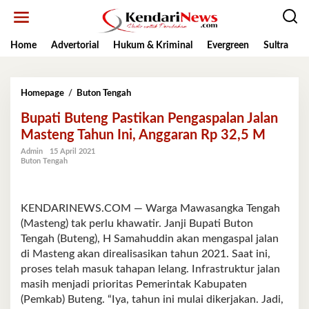
Lewati
ke
konten
Home
Advertorial
Hukum & Kriminal
Evergreen
Sultra
K
Bupati
Homepage
/
Buton Tengah
Buteng
Bupati Buteng Pastikan Pengaspalan Jalan
Pastikan
Pengaspalan
Masteng Tahun Ini, Anggaran Rp 32,5 M
Jalan
Admin
15 April 2021
Masteng
Buton Tengah
Tahun
Ini,
Anggaran
Rp
KENDARINEWS.COM — Warga Mawasangka Tengah
32,5
(Masteng) tak perlu khawatir. Janji Bupati Buton
M
Tengah (Buteng), H Samahuddin akan mengaspal jalan
di Masteng akan direalisasikan tahun 2021. Saat ini,
proses telah masuk tahapan lelang. Infrastruktur jalan
masih menjadi prioritas Pemerintak Kabupaten
(Pemkab) Buteng. “Iya, tahun ini mulai dikerjakan. Jadi,