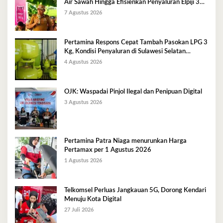
Air Sawah Hingga Efisienkan Penyaluran Elpiji 3
Kg
7 Agustus 2026
Pertamina Respons Cepat Tambah Pasokan LPG 3
Kg, Kondisi Penyaluran di Sulawesi Selatan
Berlangsung Kondusif
4 Agustus 2026
OJK: Waspadai Pinjol Ilegal dan Penipuan Digital
3 Agustus 2026
Pertamina Patra Niaga menurunkan Harga
Pertamax per 1 Agustus 2026
1 Agustus 2026
Telkomsel Perluas Jangkauan 5G, Dorong Kendari
Menuju Kota Digital
27 Juli 2026