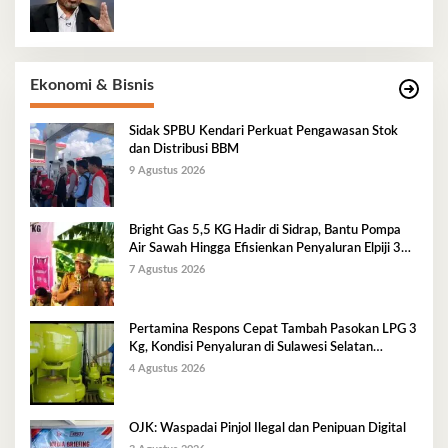
Ekonomi & Bisnis
Sidak SPBU Kendari Perkuat Pengawasan Stok
dan Distribusi BBM
9 Agustus 2026
Bright Gas 5,5 KG Hadir di Sidrap, Bantu Pompa
Air Sawah Hingga Efisienkan Penyaluran Elpiji 3
Kg
7 Agustus 2026
Pertamina Respons Cepat Tambah Pasokan LPG 3
Kg, Kondisi Penyaluran di Sulawesi Selatan
Berlangsung Kondusif
4 Agustus 2026
OJK: Waspadai Pinjol Ilegal dan Penipuan Digital