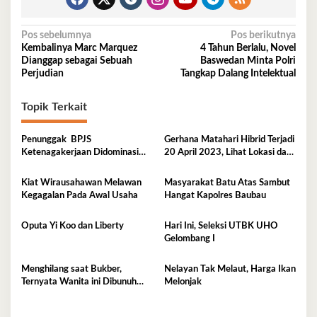
Navigasi
Pos sebelumnya
Pos berikutnya
Kembalinya Marc Marquez
4 Tahun Berlalu, Novel
pos
Dianggap sebagai Sebuah
Baswedan Minta Polri
Perjudian
Tangkap Dalang Intelektual
Topik Terkait
Penunggak BPJS
Gerhana Matahari Hibrid Terjadi
Ketenagakerjaan Didominasi
20 April 2023, Lihat Lokasi dan
Perusahaan Tambang
Waktunya di Sini
Kiat Wirausahawan Melawan
Masyarakat Batu Atas Sambut
Kegagalan Pada Awal Usaha
Hangat Kapolres Baubau
Oputa Yi Koo dan Liberty
Hari Ini, Seleksi UTBK UHO
Gelombang I
Menghilang saat Bukber,
Nelayan Tak Melaut, Harga Ikan
Ternyata Wanita ini Dibunuh
Melonjak
Istri Selingkuhannya