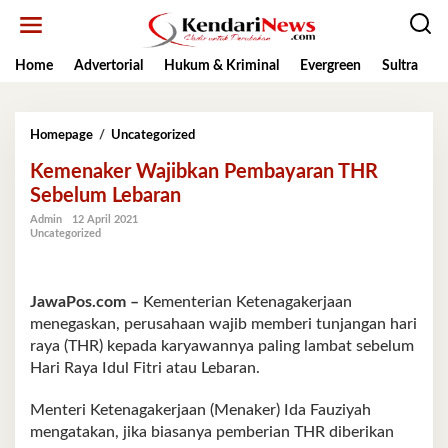
Lewati
ke
konten
Home
Advertorial
Hukum & Kriminal
Evergreen
Sultra
K
Kemenaker
Homepage
/
Uncategorized
Wajibkan
Kemenaker Wajibkan Pembayaran THR
Pembayaran
THR
Sebelum Lebaran
Sebelum
Admin
12 April 2021
Lebaran
Uncategorized
JawaPos.com –
Kementerian Ketenagakerjaan
menegaskan, perusahaan wajib memberi tunjangan hari
raya (THR) kepada karyawannya paling lambat sebelum
Hari Raya Idul Fitri atau Lebaran.
Menteri Ketenagakerjaan (Menaker) Ida Fauziyah
mengatakan, jika biasanya pemberian THR diberikan