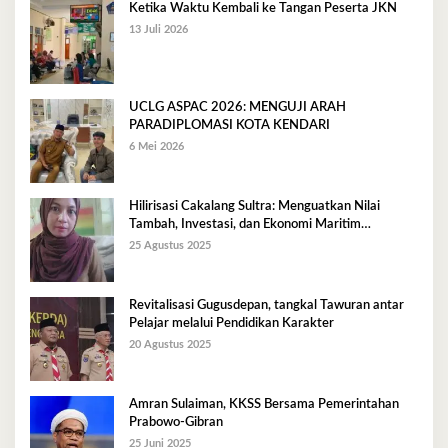
Ketika Waktu Kembali ke Tangan Peserta JKN
13 Juli 2026
UCLG ASPAC 2026: MENGUJI ARAH
PARADIPLOMASI KOTA KENDARI
6 Mei 2026
Hilirisasi Cakalang Sultra: Menguatkan Nilai
Tambah, Investasi, dan Ekonomi Maritim
Berkelanjutan
25 Agustus 2025
Revitalisasi Gugusdepan, tangkal Tawuran antar
Pelajar melalui Pendidikan Karakter
20 Agustus 2025
Amran Sulaiman, KKSS Bersama Pemerintahan
Prabowo-Gibran
25 Juni 2025