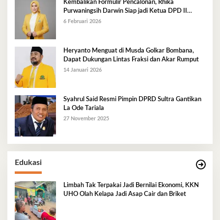
Kembalikan Formulir Pencalonan, Rhika
Purwaningsih Darwin Siap jadi Ketua DPD II
Golkar Mubar
6 Februari 2026
Heryanto Menguat di Musda Golkar Bombana,
Dapat Dukungan Lintas Fraksi dan Akar Rumput
14 Januari 2026
Syahrul Said Resmi Pimpin DPRD Sultra Gantikan
La Ode Tariala
27 November 2025
Edukasi
Limbah Tak Terpakai Jadi Bernilai Ekonomi, KKN
UHO Olah Kelapa Jadi Asap Cair dan Briket