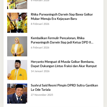
8 Februari 2026
Rhika Purwaningsih Darwin Siap Bawa Golkar
Mubar Menuju Era Kejayaan Baru
8 Februari 2026
Kembalikan Formulir Pencalonan, Rhika
Purwaningsih Darwin Siap jadi Ketua DPD II
Golkar Mubar
6 Februari 2026
Heryanto Menguat di Musda Golkar Bombana,
Dapat Dukungan Lintas Fraksi dan Akar Rumput
14 Januari 2026
Syahrul Said Resmi Pimpin DPRD Sultra Gantikan
La Ode Tariala
27 November 2025