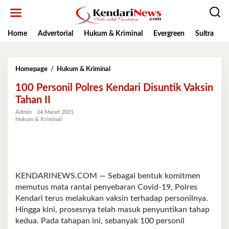
Lewati
ke
konten
Home
Advertorial
Hukum & Kriminal
Evergreen
Sultra
K
100
Homepage
/
Hukum & Kriminal
Personil
100 Personil Polres Kendari Disuntik Vaksin
Polres
Kendari
Tahan II
Disuntik
Admin
24 Maret 2021
Vaksin
Hukum & Kriminal
Tahan
II
KENDARINEWS.COM — Sebagai bentuk komitmen
memutus mata rantai penyebaran Covid-19, Polres
Kendari terus melakukan vaksin terhadap personilnya.
Hingga kini, prosesnya telah masuk penyuntikan tahap
kedua. Pada tahapan ini, sebanyak 100 personil