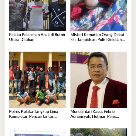
Pelaku Pelecehan Anak di Buton
Misteri Kematian Orang Dekat
Utara Ditahan
Eks Jampidsus: Polisi Geledah
Jejak, Belum Ada Kesimpulan
Polres Kolaka Tangkap Lima
Mundur dari Kasus Febrie
Komplotan Pencuri Lintas
Adriansyah, Hotman Paris
Provinsi
Derita Saraf Terjepit