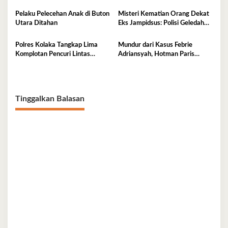
Diserahkan ke Kejaksaan
Belum Selesai
Pelaku Pelecehan Anak di Buton
Misteri Kematian Orang Dekat
Utara Ditahan
Eks Jampidsus: Polisi Geledah
Jejak, Belum Ada Kesimpulan
Polres Kolaka Tangkap Lima
Mundur dari Kasus Febrie
Komplotan Pencuri Lintas
Adriansyah, Hotman Paris
Provinsi
Derita Saraf Terjepit
Tinggalkan Balasan