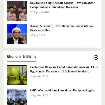
Revitalisasi Gugusdepan, tangkal Tawuran antar
Pelajar melalui Pendidikan Karakter
20 Agustus 2025
Amran Sulaiman, KKSS Bersama Pemerintahan
Prabowo-Gibran
25 Juni 2025
Ekonomi & Bisnis
Pertamina Respons Cepat Tambah Pasokan LPG 3
Kg, Kondisi Penyaluran di Sulawesi Selatan
Berlangsung Kondusif
4 Agustus 2026
OJK: Waspadai Pinjol Ilegal dan Penipuan Digital
3 Agustus 2026