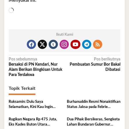
Menyukai ini:
Memuat...
Ikuti Kami
Navigasi
Pos sebelumnya
Pos berikutnya
Bersaksi di PN Kendari, Nur
Pembuatan Sumur Bor Bakal
pos
Alam Berikan Bingkisan Untuk
Dibatasi
Para Terdakwa
Topik Terkait
Ruksamin: Dulu Saya
Burhanuddin Resmi Nonaktifkan
Selamatkan, Kini Kau Ingin
Status Jaksa pada Febrie
Penjarakan Saya
Adriansyah
Rugikan Negara Rp 475 Juta,
Dua Pihak Bersikeras, Sengketa
Eks Kades Buton Utara
Lahan Bundaran Gubernur