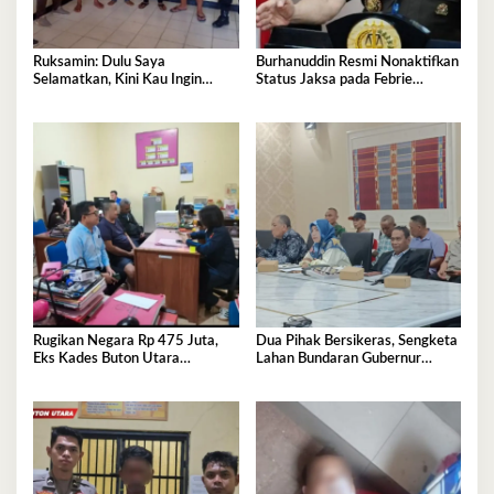
Ruksamin: Dulu Saya
Burhanuddin Resmi Nonaktifkan
Selamatkan, Kini Kau Ingin
Status Jaksa pada Febrie
Penjarakan Saya
Adriansyah
Rugikan Negara Rp 475 Juta,
Dua Pihak Bersikeras, Sengketa
Eks Kades Buton Utara
Lahan Bundaran Gubernur
Diserahkan ke Kejaksaan
Belum Selesai