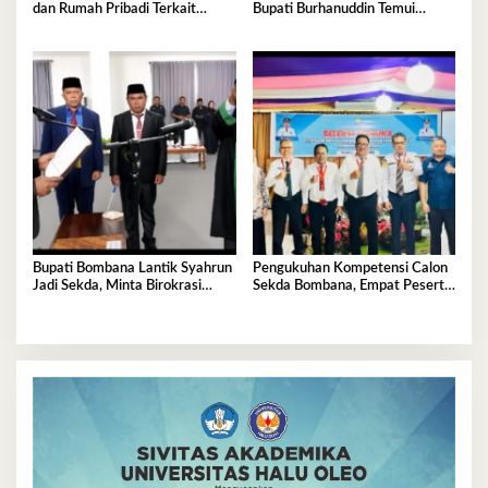
dan Rumah Pribadi Terkait
Bupati Burhanuddin Temui
Dugaan Korupsi Dana Hibah
Kemenhub
Pilkada
Bupati Bombana Lantik Syahrun
Pengukuhan Kompetensi Calon
Jadi Sekda, Minta Birokrasi
Sekda Bombana, Empat Peserta
Bebas Kubu-Kubuan
Jalani Uji Kelayakan