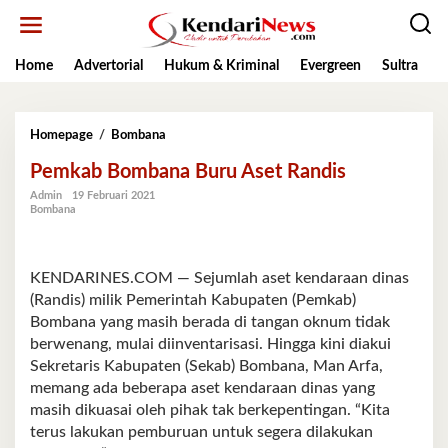
Lewati
ke
konten
Home
Advertorial
Hukum & Kriminal
Evergreen
Sultra
K
Pemkab
Homepage
/
Bombana
Bombana
Pemkab Bombana Buru Aset Randis
Buru
Aset
Admin
19 Februari 2021
Randis
Bombana
KENDARINES.COM — Sejumlah aset kendaraan dinas
(Randis) milik Pemerintah Kabupaten (Pemkab)
Bombana yang masih berada di tangan oknum tidak
berwenang, mulai diinventarisasi. Hingga kini diakui
Sekretaris Kabupaten (Sekab) Bombana, Man Arfa,
memang ada beberapa aset kendaraan dinas yang
masih dikuasai oleh pihak tak berkepentingan. “Kita
terus lakukan pemburuan untuk segera dilakukan