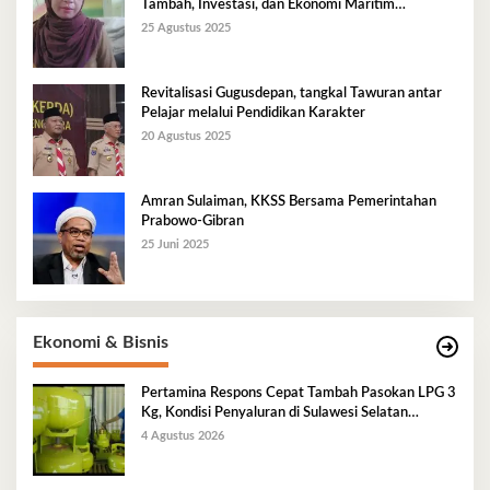
Tambah, Investasi, dan Ekonomi Maritim
Berkelanjutan
25 Agustus 2025
Revitalisasi Gugusdepan, tangkal Tawuran antar
Pelajar melalui Pendidikan Karakter
20 Agustus 2025
Amran Sulaiman, KKSS Bersama Pemerintahan
Prabowo-Gibran
25 Juni 2025
Ekonomi & Bisnis
Pertamina Respons Cepat Tambah Pasokan LPG 3
Kg, Kondisi Penyaluran di Sulawesi Selatan
Berlangsung Kondusif
4 Agustus 2026