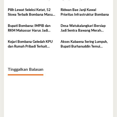
Siap Kibarkan Merah Putih
Terima Bantuan
Pilih Lewat Seleksi Ketat, 52
Ridwan Bae Janji Kawal
Siswa Terbaik Bombana Masuk
Prioritas Infrastruktur Bombana
Pusdiklat Paskibraka
Bupati Bombana: IMPIB dan
Desa Watukalangkari Bersiap
RKM Makassar Harus Jadi
Jadi Sentra Bawang Merah
Mitra Pembangunan
Andalan Bombana
Kejari Bombana Geledah KPU
Akses Kabaena Sering Lumpuh,
dan Rumah Pribadi Terkait
Bupati Burhanuddin Temui
Dugaan Korupsi Dana Hibah
Kemenhub
Pilkada
Tinggalkan Balasan