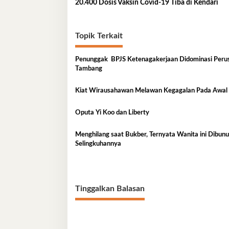
20.400 Dosis Vaksin Covid-19 Tiba di Kendari
pos
Topik Terkait
Penunggak BPJS Ketenagakerjaan Didominasi Peru
Tambang
Kiat Wirausahawan Melawan Kegagalan Pada Awa
Oputa Yi Koo dan Liberty
Menghilang saat Bukber, Ternyata Wanita ini Dibunuh
Selingkuhannya
Tinggalkan Balasan