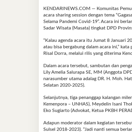
Masata
KENDARINEWS.COM — Komunitas Pemuda D
Sulsel
acara sharing session dengan tema “Gagasa
Diminta
Selama Pandemi Covid-19”. Acara ini berla
Bergabung
Sadar Wisata (Masata) tingkat DPD Provin
“Kalau agenda acara itu Jumat 8 Januari 
atau bisa bergabung dalam acara ini,” kata
Risal Dorra, melalui rilis yang diterima Ke
Dalam acara tersebut, sambutan dan penga
Lily Amelia Salurapa SE, MM (Anggota DPD
narasumber utama adalag DR. H. Moh. Ha
Selatan 2020-2025).
Selanjutnya, tiga penanggap kalangan mil
Kemenpora – UNHAS), Meydelin Isani Tho
Eko Sugiarto (Advokat, Ketua PKBH PERAD
Adapun moderator dalam kegiatan tersebut,
Sulsel 2018-2023). “Jadi nanti semua berl