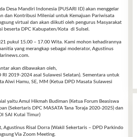
esa Mandiri Indonesia (PUSARI ID) akan menggelar
n dan Kontribusi Milenial untuk Kemajuan Pariwisata
ngsung virtual dan akan diikuti oleh pengurus Masyarakat
si beserta DPC Kabupaten/Kota di Sulsel.
2021 pukul 15.00 – 17.00 Wita. Kami mohon kehadirannya
 panitia yang merangkap sebagai moderator, Agustinus
ndarinews.com.
ntar akan dibawakan oleh,
 RI 2019-2024 asal Sulawesi Selatan). Sementara untuk
tta Alwi Hamu, SE, MM (Ketua DPD Masata Sulawesi
enial yaitu Amul Hikmah Budiman (Ketua Forum Beasiswa
ban (Sekertaris DPC MASATA Tana Toraja 2020-2025) dan
I SAI Kutai Timur)
 Agustinus Risal Dorra (Wakil Sekertaris – DPD Parkindo
angsung Via Zoom Meeting.