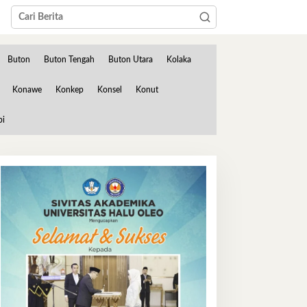
Buton
Buton Tengah
Buton Utara
Kolaka
Konawe
Konkep
Konsel
Konut
bi