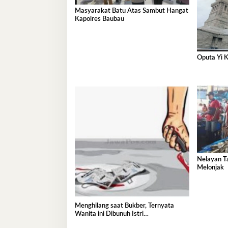
Masyarakat Batu Atas Sambut Hangat
Kapolres Baubau
Oputa Yi K
Nelayan T
Melonjak
Menghilang saat Bukber, Ternyata
Wanita ini Dibunuh Istri
Selingkuhannya