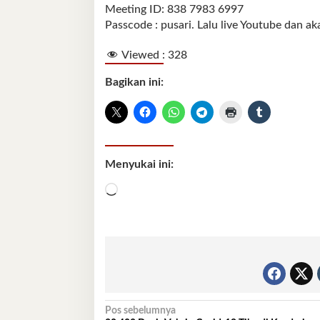
Meeting ID: 838 7983 6997
Passcode : pusari. Lalu live Youtube dan aka
Viewed :
328
Bagikan ini:
Menyukai ini:
Memuat...
Navigasi
Pos sebelumnya