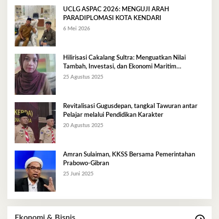
UCLG ASPAC 2026: MENGUJI ARAH
PARADIPLOMASI KOTA KENDARI
6 Mei 2026
Hilirisasi Cakalang Sultra: Menguatkan Nilai
Tambah, Investasi, dan Ekonomi Maritim
Berkelanjutan
25 Agustus 2025
Revitalisasi Gugusdepan, tangkal Tawuran antar
Pelajar melalui Pendidikan Karakter
20 Agustus 2025
Amran Sulaiman, KKSS Bersama Pemerintahan
Prabowo-Gibran
25 Juni 2025
Ekonomi & Bisnis