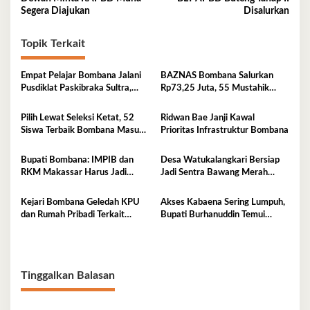
pos
Segera Diajukan
Disalurkan
Topik Terkait
Empat Pelajar Bombana Jalani
BAZNAS Bombana Salurkan
Pusdiklat Paskibraka Sultra,
Rp73,25 Juta, 55 Mustahik
Siap Kibarkan Merah Putih
Terima Bantuan
Pilih Lewat Seleksi Ketat, 52
Ridwan Bae Janji Kawal
Siswa Terbaik Bombana Masuk
Prioritas Infrastruktur Bombana
Pusdiklat Paskibraka
Bupati Bombana: IMPIB dan
Desa Watukalangkari Bersiap
RKM Makassar Harus Jadi
Jadi Sentra Bawang Merah
Mitra Pembangunan
Andalan Bombana
Kejari Bombana Geledah KPU
Akses Kabaena Sering Lumpuh,
dan Rumah Pribadi Terkait
Bupati Burhanuddin Temui
Dugaan Korupsi Dana Hibah
Kemenhub
Pilkada
Tinggalkan Balasan