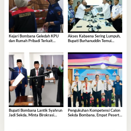
Kejari Bombana Geledah KPU
Akses Kabaena Sering Lumpuh,
dan Rumah Pribadi Terkait
Bupati Burhanuddin Temui
Dugaan Korupsi Dana Hibah
Kemenhub
Pilkada
Bupati Bombana Lantik Syahrun
Pengukuhan Kompetensi Calon
Jadi Sekda, Minta Birokrasi
Sekda Bombana, Empat Peserta
Bebas Kubu-Kubuan
Jalani Uji Kelayakan