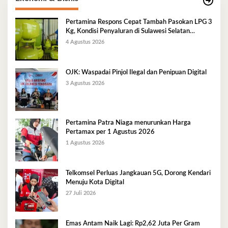
Pertamina Respons Cepat Tambah Pasokan LPG 3
Kg, Kondisi Penyaluran di Sulawesi Selatan
Berlangsung Kondusif
4 Agustus 2026
OJK: Waspadai Pinjol Ilegal dan Penipuan Digital
3 Agustus 2026
Pertamina Patra Niaga menurunkan Harga
Pertamax per 1 Agustus 2026
1 Agustus 2026
Telkomsel Perluas Jangkauan 5G, Dorong Kendari
Menuju Kota Digital
27 Juli 2026
Emas Antam Naik Lagi: Rp2,62 Juta Per Gram