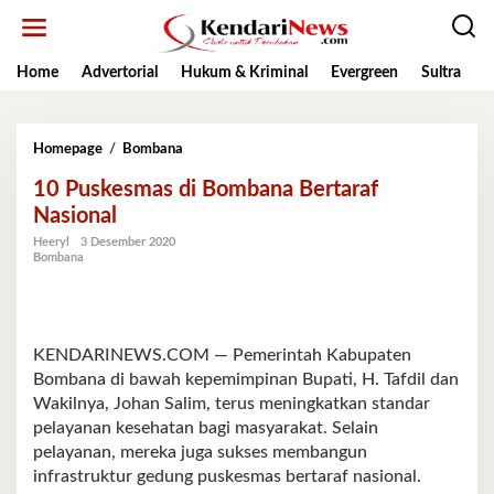
Lewati
ke
konten
Home
Advertorial
Hukum & Kriminal
Evergreen
Sultra
K
10
Homepage
/
Bombana
Puskesmas
10 Puskesmas di Bombana Bertaraf
di
Bombana
Nasional
Bertaraf
Heeryl
3 Desember 2020
Nasional
Bombana
KENDARINEWS.COM — Pemerintah Kabupaten
Bombana di bawah kepemimpinan Bupati, H. Tafdil dan
Wakilnya, Johan Salim, terus meningkatkan standar
pelayanan kesehatan bagi masyarakat. Selain
pelayanan, mereka juga sukses membangun
infrastruktur gedung puskesmas bertaraf nasional.