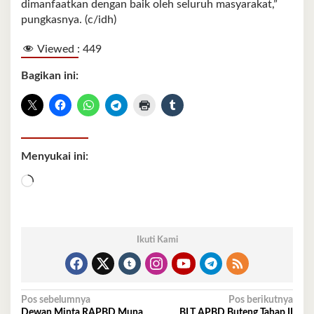
dimanfaatkan dengan baik oleh seluruh masyarakat,”
pungkasnya. (c/idh)
Viewed :
449
Bagikan ini:
Menyukai ini:
Memuat...
Ikuti Kami
Navigasi
Pos sebelumnya
Pos berikutnya
Dewan Minta RAPBD Muna
BLT APBD Buteng Tahap II