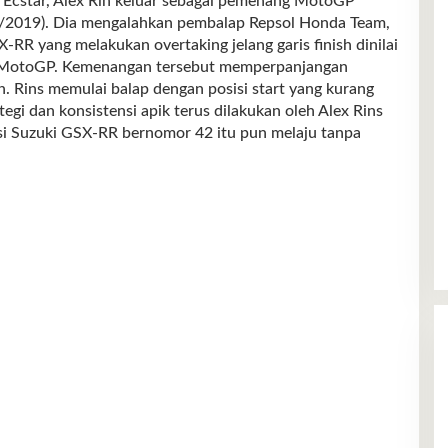
tar, Alex Rin keluar sebagai pemenang MotoGP
5/8/2019). Dia mengalahkan pembalap Repsol Honda Team,
-RR yang melakukan overtaking jelang garis finish dinilai
ran MotoGP. Kemenangan tersebut memperpanjangan
an. Rins memulai balap dengan posisi start yang kurang
gi dan konsistensi apik terus dilakukan oleh Alex Rins
isi Suzuki GSX-RR bernomor 42 itu pun melaju tanpa