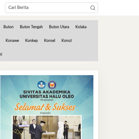
Buton
Buton Tengah
Buton Utara
Kolaka
Konawe
Konkep
Konsel
Konut
bi