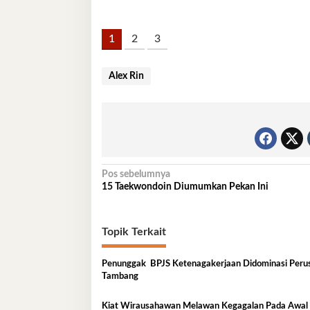
1
2
3
Alex Rin
Navigasi
Pos sebelumnya
15 Taekwondoin Diumumkan Pekan Ini
pos
Topik Terkait
Penunggak BPJS Ketenagakerjaan Didominasi Peru
Tambang
Kiat Wirausahawan Melawan Kegagalan Pada Awa