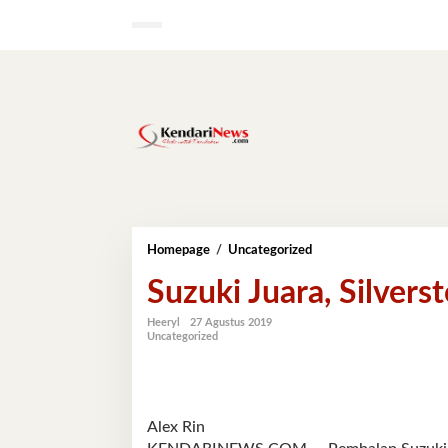
Lewati
ke
konten
Suzuki
Homepage
/
Uncategorized
Juara,
Suzuki Juara, Silver
Silverstone
Masih
Tak
Heeryl
27 Agustus 2019
Uncategorized
Bertuan
Alex Rin