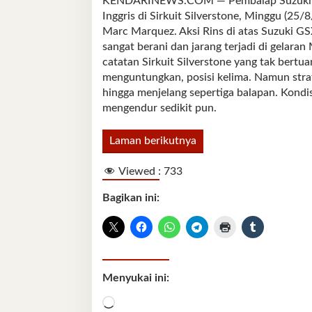
KENDARINEWS.COM — Pembalap Suzuki Ecs
Inggris di Sirkuit Silverstone, Minggu (2
Marc Marquez. Aksi Rins di atas Suzuki GSX
sangat berani dan jarang terjadi di gela
catatan Sirkuit Silverstone yang tak bertu
menguntungkan, posisi kelima. Namun strate
hingga menjelang sepertiga balapan. Kond
mengendur sedikit pun.
Laman berikutnya
Viewed :
733
Bagikan ini:
Menyukai ini:
Memuat...