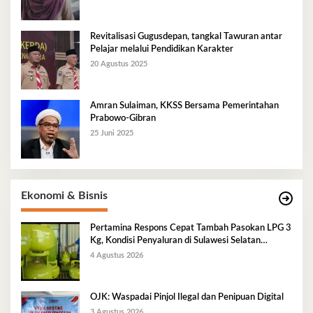
Revitalisasi Gugusdepan, tangkal Tawuran antar
Pelajar melalui Pendidikan Karakter
20 Agustus 2025
Amran Sulaiman, KKSS Bersama Pemerintahan
Prabowo-Gibran
25 Juni 2025
Ekonomi & Bisnis
Pertamina Respons Cepat Tambah Pasokan LPG 3
Kg, Kondisi Penyaluran di Sulawesi Selatan
Berlangsung Kondusif
4 Agustus 2026
OJK: Waspadai Pinjol Ilegal dan Penipuan Digital
3 Agustus 2026