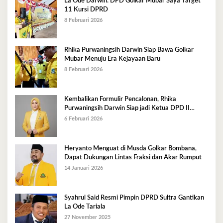
La Ode Darwin: DPD Golkar Mubar Saya Target
11 Kursi DPRD
8 Februari 2026
Rhika Purwaningsih Darwin Siap Bawa Golkar
Mubar Menuju Era Kejayaan Baru
8 Februari 2026
Kembalikan Formulir Pencalonan, Rhika
Purwaningsih Darwin Siap jadi Ketua DPD II
Golkar Mubar
6 Februari 2026
Heryanto Menguat di Musda Golkar Bombana,
Dapat Dukungan Lintas Fraksi dan Akar Rumput
14 Januari 2026
Syahrul Said Resmi Pimpin DPRD Sultra Gantikan
La Ode Tariala
27 November 2025