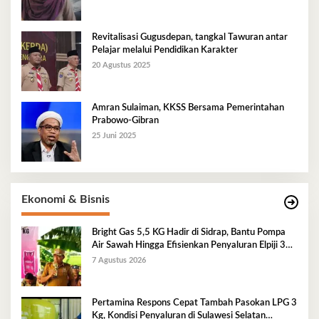
Revitalisasi Gugusdepan, tangkal Tawuran antar
Pelajar melalui Pendidikan Karakter
20 Agustus 2025
Amran Sulaiman, KKSS Bersama Pemerintahan
Prabowo-Gibran
25 Juni 2025
Ekonomi & Bisnis
Bright Gas 5,5 KG Hadir di Sidrap, Bantu Pompa
Air Sawah Hingga Efisienkan Penyaluran Elpiji 3
Kg
7 Agustus 2026
Pertamina Respons Cepat Tambah Pasokan LPG 3
Kg, Kondisi Penyaluran di Sulawesi Selatan