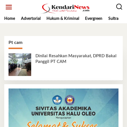
Lewati
ke
konten
Home
Advertorial
Hukum & Kriminal
Evergreen
Sultra
K
Pt cam
Dinilai Resahkan Masyarakat, DPRD Bakal
Panggil PT CAM