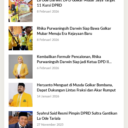
La Ode Darwin: DPD Golkar Mubar Saya Target
11 Kursi DPRD
8 Februari 2026
Rhika Purwaningsih Darwin Siap Bawa Golkar
Mubar Menuju Era Kejayaan Baru
8 Februari 2026
Kembalikan Formulir Pencalonan, Rhika
Purwaningsih Darwin Siap jadi Ketua DPD II
Golkar Mubar
6 Februari 2026
Heryanto Menguat di Musda Golkar Bombana,
Dapat Dukungan Lintas Fraksi dan Akar Rumput
14 Januari 2026
Syahrul Said Resmi Pimpin DPRD Sultra Gantikan
La Ode Tariala
27 November 2025