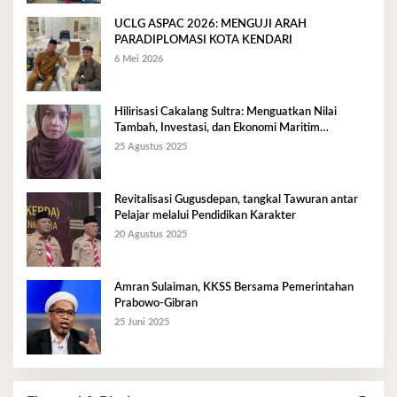
UCLG ASPAC 2026: MENGUJI ARAH
PARADIPLOMASI KOTA KENDARI
6 Mei 2026
Hilirisasi Cakalang Sultra: Menguatkan Nilai
Tambah, Investasi, dan Ekonomi Maritim
Berkelanjutan
25 Agustus 2025
Revitalisasi Gugusdepan, tangkal Tawuran antar
Pelajar melalui Pendidikan Karakter
20 Agustus 2025
Amran Sulaiman, KKSS Bersama Pemerintahan
Prabowo-Gibran
25 Juni 2025