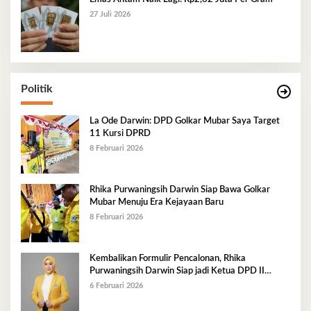
27 Juli 2026
Politik
La Ode Darwin: DPD Golkar Mubar Saya Target
11 Kursi DPRD
8 Februari 2026
Rhika Purwaningsih Darwin Siap Bawa Golkar
Mubar Menuju Era Kejayaan Baru
8 Februari 2026
Kembalikan Formulir Pencalonan, Rhika
Purwaningsih Darwin Siap jadi Ketua DPD II
Golkar Mubar
6 Februari 2026