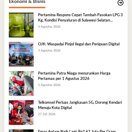
Ekonomi & Bisnis
Pertamina Respons Cepat Tambah Pasokan LPG 3
Kg, Kondisi Penyaluran di Sulawesi Selatan
Berlangsung Kondusif
4 Agustus 2026
OJK: Waspadai Pinjol Ilegal dan Penipuan Digital
3 Agustus 2026
Pertamina Patra Niaga menurunkan Harga
Pertamax per 1 Agustus 2026
1 Agustus 2026
Telkomsel Perluas Jangkauan 5G, Dorong Kendari
Menuju Kota Digital
27 Juli 2026
Emas Antam Naik Lagi: Rp2,62 Juta Per Gram