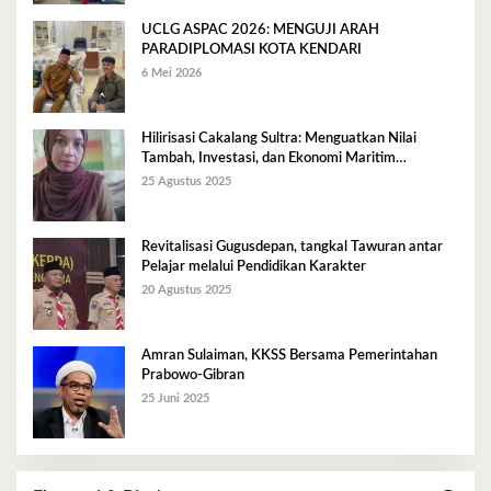
UCLG ASPAC 2026: MENGUJI ARAH
PARADIPLOMASI KOTA KENDARI
6 Mei 2026
Hilirisasi Cakalang Sultra: Menguatkan Nilai
Tambah, Investasi, dan Ekonomi Maritim
Berkelanjutan
25 Agustus 2025
Revitalisasi Gugusdepan, tangkal Tawuran antar
Pelajar melalui Pendidikan Karakter
20 Agustus 2025
Amran Sulaiman, KKSS Bersama Pemerintahan
Prabowo-Gibran
25 Juni 2025