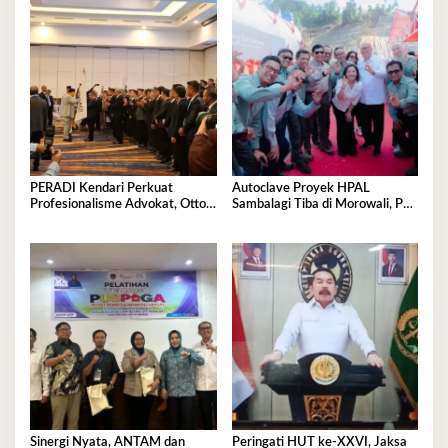
PERADI Kendari Perkuat
Autoclave Proyek HPAL
Profesionalisme Advokat, Otto
Sambalagi Tiba di Morowali, PT
Hasibuan Minta Pengurus Baru
Vale Catat Tonggak Penting
Jaga Integritas
Hilirisasi Nikel
Sinergi Nyata, ANTAM dan
Peringati HUT ke-XXVI, Jaksa