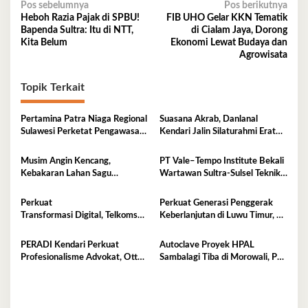
Navigasi
Pos sebelumnya
Pos berikutnya
Heboh Razia Pajak di SPBU!
FIB UHO Gelar KKN Tematik
pos
Bapenda Sultra: Itu di NTT,
di Cialam Jaya, Dorong
Kita Belum
Ekonomi Lewat Budaya dan
Agrowisata
Topik Terkait
Pertamina Patra Niaga Regional
Suasana Akrab, Danlanal
Sulawesi Perketat Pengawasan
Kendari Jalin Silaturahmi Erat
Penyaluran BBM di SPBU
Bersama Insan Pers
Kabupaten Kolaka Utara
Musim Angin Kencang,
PT Vale–Tempo Institute Bekali
Kebakaran Lahan Sagu
Wartawan Sultra-Sulsel Teknik
Mengancam Perumahan BTN
Liputan Investigasi di Sorowako
Fadil Indah
Perkuat
Perkuat Generasi Penggerak
Transformasi Digital, Telkomsel
Keberlanjutan di Luwu Timur, PT
Dorong Adopsi 5G di
Vale Luncurkan Kelas
Kota Kendari
Konservasi
PERADI Kendari Perkuat
Autoclave Proyek HPAL
Profesionalisme Advokat, Otto
Sambalagi Tiba di Morowali, PT
Hasibuan Minta Pengurus Baru
Vale Catat Tonggak Penting
Jaga Integritas
Hilirisasi Nikel