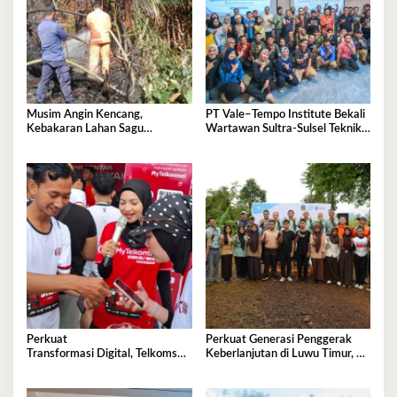
Musim Angin Kencang,
PT Vale–Tempo Institute Bekali
Kebakaran Lahan Sagu
Wartawan Sultra-Sulsel Teknik
Mengancam Perumahan BTN
Liputan Investigasi di Sorowako
Fadil Indah
Perkuat
Perkuat Generasi Penggerak
Transformasi Digital, Telkomsel
Keberlanjutan di Luwu Timur, PT
Dorong Adopsi 5G di
Vale Luncurkan Kelas
Kota Kendari
Konservasi