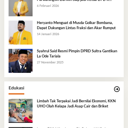
Golkar Mubar
6 Februari 2026
Heryanto Menguat di Musda Golkar Bombana,
Dapat Dukungan Lintas Fraksi dan Akar Rumput
14 Januari 2026
Syahrul Said Resmi Pimpin DPRD Sultra Gantikan
La Ode Tariala
27 November 2025
Edukasi
Limbah Tak Terpakai Jadi Bernilai Ekonomi, KKN
UHO Olah Kelapa Jadi Asap Cair dan Briket