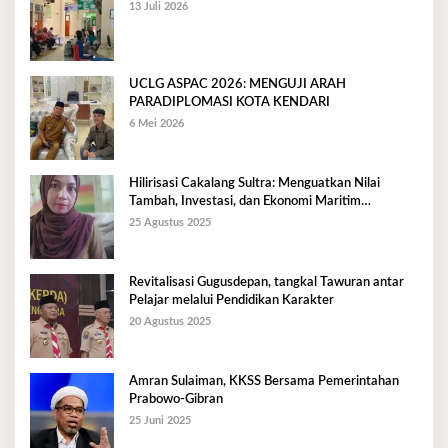
13 Juli 2026
UCLG ASPAC 2026: MENGUJI ARAH
PARADIPLOMASI KOTA KENDARI
6 Mei 2026
Hilirisasi Cakalang Sultra: Menguatkan Nilai
Tambah, Investasi, dan Ekonomi Maritim
Berkelanjutan
25 Agustus 2025
Revitalisasi Gugusdepan, tangkal Tawuran antar
Pelajar melalui Pendidikan Karakter
20 Agustus 2025
Amran Sulaiman, KKSS Bersama Pemerintahan
Prabowo-Gibran
25 Juni 2025