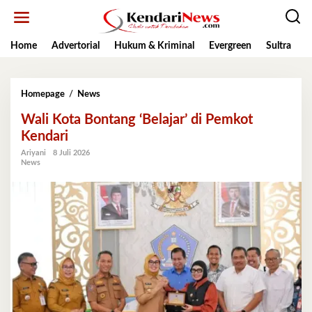
Lewati
ke
konten
Home
Advertorial
Hukum & Kriminal
Evergreen
Sultra
K
Wali
Homepage
/
News
Kota
Wali Kota Bontang ‘Belajar’ di Pemkot
Bontang
'Belajar'
Kendari
di
Ariyani
8 Juli 2026
Pemkot
News
Kendari