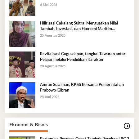
6 Mei 2026
Hilirisasi Cakalang Sultra: Menguatkan Nilai
Tambah, Investasi, dan Ekonomi Maritim
Berkelanjutan
25 Agustus 2025
Revitalisasi Gugusdepan, tangkal Tawuran antar
Pelajar melalui Pendidikan Karakter
20 Agustus 2025
Amran Sulaiman, KKSS Bersama Pemerintahan
Prabowo-Gibran
25 Juni 2025
Ekonomi & Bisnis