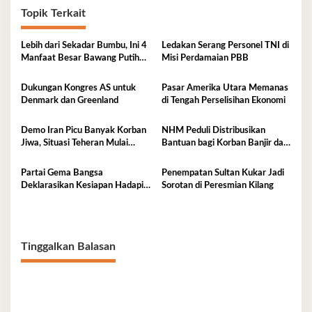
Topik Terkait
Lebih dari Sekadar Bumbu, Ini 4
Ledakan Serang Personel TNI di
Manfaat Besar Bawang Putih
Misi Perdamaian PBB
Bagi Kesehatan
Dukungan Kongres AS untuk
Pasar Amerika Utara Memanas
Denmark dan Greenland
di Tengah Perselisihan Ekonomi
Demo Iran Picu Banyak Korban
NHM Peduli Distribusikan
Jiwa, Situasi Teheran Mulai
Bantuan bagi Korban Banjir dan
Mereda
Longsor Halmahera
Partai Gema Bangsa
Penempatan Sultan Kukar Jadi
Deklarasikan Kesiapan Hadapi
Sorotan di Peresmian Kilang
Pemilu 2029
Tinggalkan Balasan