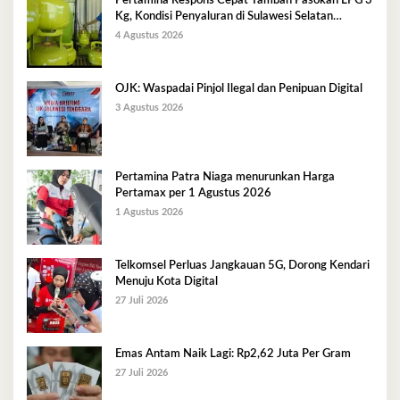
Pertamina Respons Cepat Tambah Pasokan LPG 3
Kg, Kondisi Penyaluran di Sulawesi Selatan
Berlangsung Kondusif
4 Agustus 2026
OJK: Waspadai Pinjol Ilegal dan Penipuan Digital
3 Agustus 2026
Pertamina Patra Niaga menurunkan Harga
Pertamax per 1 Agustus 2026
1 Agustus 2026
Telkomsel Perluas Jangkauan 5G, Dorong Kendari
Menuju Kota Digital
27 Juli 2026
Emas Antam Naik Lagi: Rp2,62 Juta Per Gram
27 Juli 2026