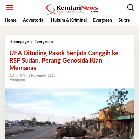
Lewati
ke
konten
Home
Advertorial
Hukum & Kriminal
Evergreen
Sultra
K
UEA
Homepage
/
Evergreen
Dituding
UEA Dituding Pasok Senjata Canggih ke
Pasok
Senjata
RSF Sudan, Perang Genosida Kian
Canggih
Memanas
ke
RSF
Admin KN
1 November 2025
Evergreen
Sudan,
Perang
Genosida
Kian
Memanas