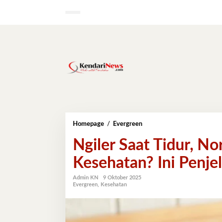
Lewati
ke
konten
Ngiler
Homepage
/
Evergreen
Saat
Ngiler Saat Tidur, N
Tidur,
Normal
Kesehatan? Ini Penj
atau
Tanda
Masalah
Admin KN
9 Oktober 2025
Evergreen
,
Kesehatan
Kesehatan?
Ini
Penjelasan
Lengkapnya