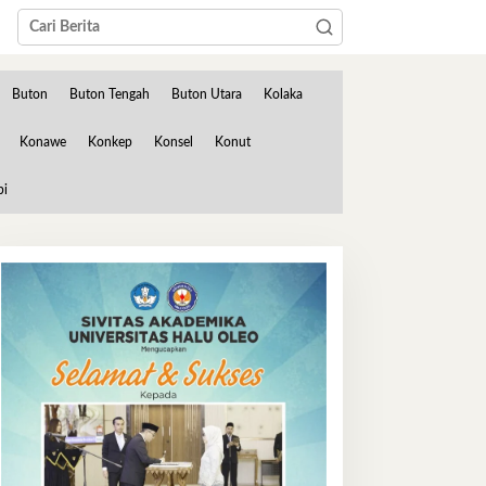
Buton
Buton Tengah
Buton Utara
Kolaka
Konawe
Konkep
Konsel
Konut
bi