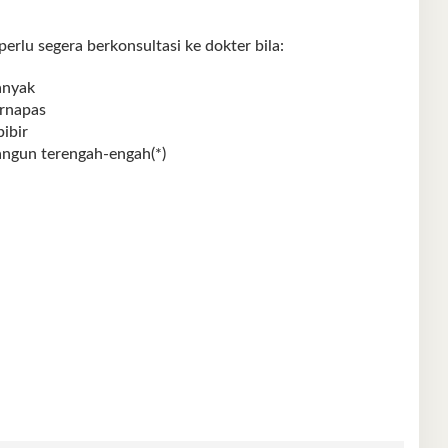
perlu segera berkonsultasi ke dokter bila:
anyak
rnapas
ibir
angun terengah-engah(*)