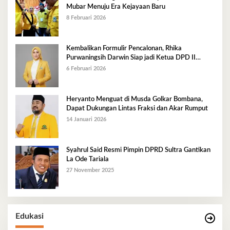
Mubar Menuju Era Kejayaan Baru
8 Februari 2026
Kembalikan Formulir Pencalonan, Rhika
Purwaningsih Darwin Siap jadi Ketua DPD II
Golkar Mubar
6 Februari 2026
Heryanto Menguat di Musda Golkar Bombana,
Dapat Dukungan Lintas Fraksi dan Akar Rumput
14 Januari 2026
Syahrul Said Resmi Pimpin DPRD Sultra Gantikan
La Ode Tariala
27 November 2025
Edukasi