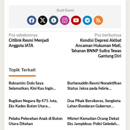
Ikuti Kami
Navigasi
Pos sebelumnya
Pos berikutnya
Citilink Resmi Menjadi
Kondisi Depresi Akibat
pos
Anggota IATA
Ancaman Hukuman Mati,
Tahanan BNNP Sultra Tewas
Gantung Diri
Topik Terkait
Ruksamin: Dulu Saya
Burhanuddin Resmi Nonaktifkan
Selamatkan, Kini Kau Ingin
Status Jaksa pada Febrie
Penjarakan Saya
Adriansyah
Rugikan Negara Rp 475 Juta,
Dua Pihak Bersikeras, Sengketa
Eks Kades Buton Utara
Lahan Bundaran Gubernur
Diserahkan ke Kejaksaan
Belum Selesai
Pelaku Pelecehan Anak di Buton
Misteri Kematian Orang Dekat
Utara Ditahan
Eks Jampidsus: Polisi Geledah
Jejak, Belum Ada Kesimpulan