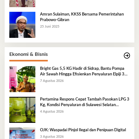
Amran Sulaiman, KKSS Bersama Pemerintahan
Prabowo-Gibran
25 Juni 2025
Ekonomi & Bisnis
Bright Gas 5,5 KG Hadir di Sidrap, Bantu Pompa
Air Sawah Hingga Efisienkan Penyaluran Elpiji 3
Kg
7 Agustus 2026
Pertamina Respons Cepat Tambah Pasokan LPG 3
Kg, Kondisi Penyaluran di Sulawesi Selatan
Berlangsung Kondusif
4 Agustus 2026
OJK: Waspadai Pinjol Ilegal dan Penipuan Digital
3 Agustus 2026