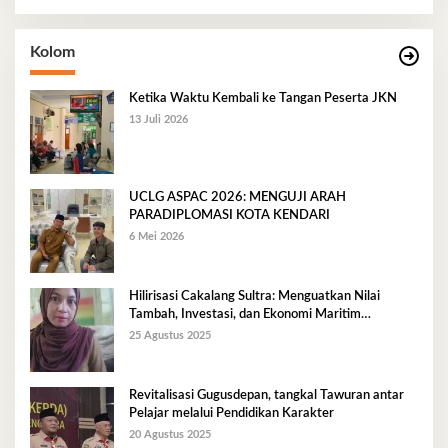
Kolom
Ketika Waktu Kembali ke Tangan Peserta JKN
13 Juli 2026
UCLG ASPAC 2026: MENGUJI ARAH
PARADIPLOMASI KOTA KENDARI
6 Mei 2026
Hilirisasi Cakalang Sultra: Menguatkan Nilai
Tambah, Investasi, dan Ekonomi Maritim
Berkelanjutan
25 Agustus 2025
Revitalisasi Gugusdepan, tangkal Tawuran antar
Pelajar melalui Pendidikan Karakter
20 Agustus 2025