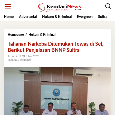
Lewati
ke
konten
Home
Advertorial
Hukum & Kriminal
Evergreen
Sultra
K
Tahanan
Homepage
/
Hukum & Kriminal
Narkoba
Tahanan Narkoba Ditemukan Tewas di Sel,
Ditemukan
Tewas
Berikut Penjelasan BNNP Sultra
di
Ariyani
8 Oktober 2025
Sel,
Hukum & Kriminal
Berikut
Penjelasan
BNNP
Sultra