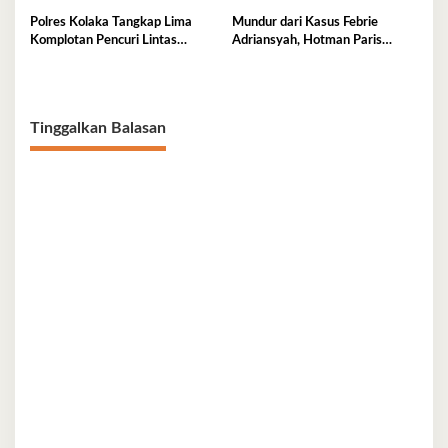
Polres Kolaka Tangkap Lima
Mundur dari Kasus Febrie
Komplotan Pencuri Lintas
Adriansyah, Hotman Paris
Provinsi
Derita Saraf Terjepit
Tinggalkan Balasan