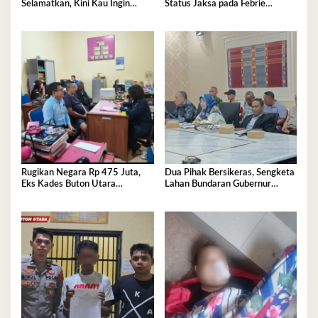
Selamatkan, Kini Kau Ingin
Status Jaksa pada Febrie
Penjarakan Saya
Adriansyah
Rugikan Negara Rp 475 Juta,
Dua Pihak Bersikeras, Sengketa
Eks Kades Buton Utara
Lahan Bundaran Gubernur
Diserahkan ke Kejaksaan
Belum Selesai