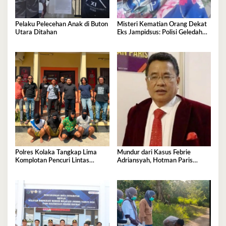
Pelaku Pelecehan Anak di Buton
Misteri Kematian Orang Dekat
Utara Ditahan
Eks Jampidsus: Polisi Geledah
Jejak, Belum Ada Kesimpulan
Polres Kolaka Tangkap Lima
Mundur dari Kasus Febrie
Komplotan Pencuri Lintas
Adriansyah, Hotman Paris
Provinsi
Derita Saraf Terjepit